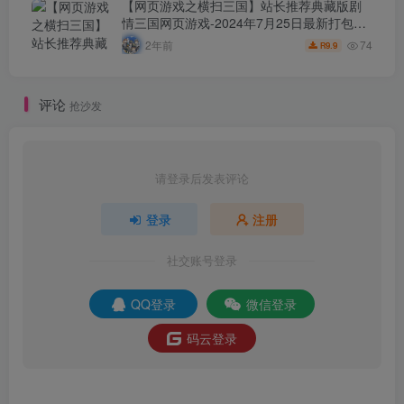
【网页游戏之横扫三国】站长推荐典藏版剧
情三国网页游戏-2024年7月25日最新打包Wn
服务端源码视频架设教程-配套GM工具-详细
74
2年前
9.9
R
外网教程！
评论
抢沙发
请登录后发表评论
登录
注册
社交账号登录
QQ登录
微信登录
码云登录