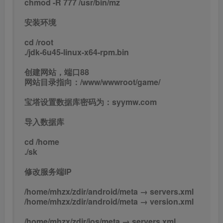
chmod -R 777 /usr/bin/mz
安装环境
cd /root
./jdk-6u45-linux-x64-rpm.bin
创建网站，端口88
网站目录指向：/www/wwwroot/game/
宝塔设置数据库密码为：syymw.com
导入数据库
cd /home
./sk
修改服务端IP
/home/mhzx/zdir/android/meta → servers.xml
/home/mhzx/zdir/android/meta → version.xml
/home/mhzx/zdir/ios/meta → servers.xml