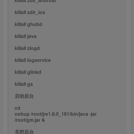
killall zdir_android
killall zdir_ios
killall ghubd
killall java
killall zlogd
killall logservice
killall glinkd
killall gs
启动后台
cd
nohup /root/jre1.8.0_181/bin/java -jar
/root/gm.jar &
关闭后台