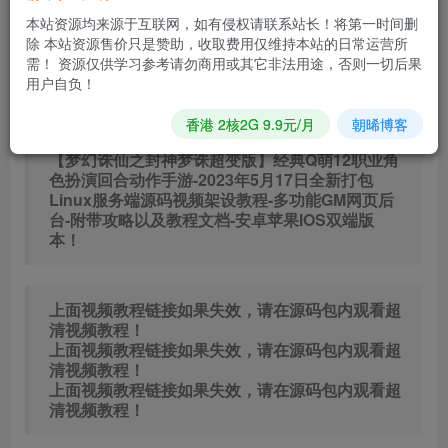
0.9
免费
普通会员
R
超级会员
本站资源均来源于互联网，如有侵权请联系站长！将第一时间删
除 本站资源售价只是赞助，收取费用仅维持本站的日常运营所
立即购买
需！ 资源仅供学习参考请勿商用或其它非法用途，否则一切后果
用户自负！
您当前未登录！建议登陆后购买，可保存购买订单
香港 2核2G 9.9元/月
朝晞博客
【梦幻诛仙之封神梦诛超变版】经典Q萌12职业角
色扮演回合动作手游-2023年5月17日全新打包
Linux服务端源码视频架设教程-多功能GM网页后
台-附带攻略以及教程文档-安卓苹果IOS双端版
本！
上面视频教程链接如果失效，请在源码包内观看超
清视频教程！
上面视频教程链接如果失效，请在源码包内观看超
清视频教程！
上面视频教程链接如果失效，请在源码包内观看超
清视频教程！