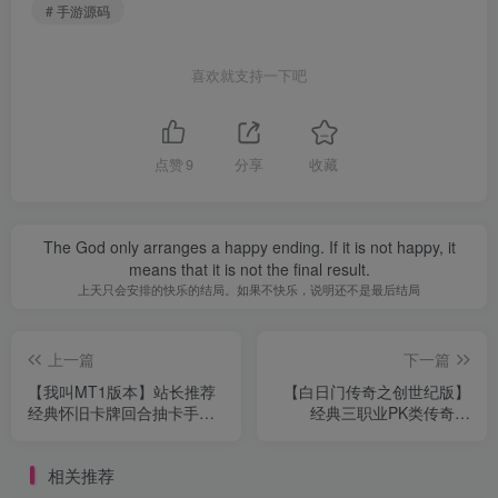
# 手游源码
喜欢就支持一下吧
点赞
9
分享
收藏
The God only arranges a happy ending. If it is not happy, it
means that it is not the final result.
上天只会安排的快乐的结局。如果不快乐，说明还不是最后结局
上一篇
下一篇
【我叫MT1版本】站长推荐
【白日门传奇之创世纪版】
经典怀旧卡牌回合抽卡手
经典三职业PK类传奇手
游-2023年4月16日全新打包
游-2023年5月31日全新打包
Linux服务端源码视频架设教
Win服务端源码视频架设教
相关推荐
程-多功能GM后台工具！
程-宠物-新变身卡-完善GM
网页后台工具！