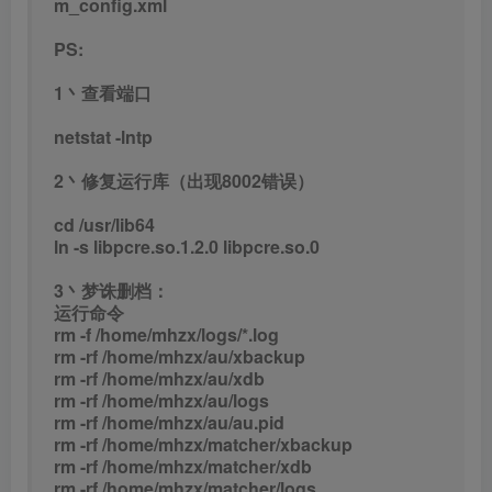
m_config.xml
PS:
1丶查看端口
netstat -lntp
2丶修复运行库（出现8002错误）
cd /usr/lib64
ln -s libpcre.so.1.2.0 libpcre.so.0
3丶梦诛删档：
运行命令
rm -f /home/mhzx/logs/*.log
rm -rf /home/mhzx/au/xbackup
rm -rf /home/mhzx/au/xdb
rm -rf /home/mhzx/au/logs
rm -rf /home/mhzx/au/au.pid
rm -rf /home/mhzx/matcher/xbackup
rm -rf /home/mhzx/matcher/xdb
rm -rf /home/mhzx/matcher/logs