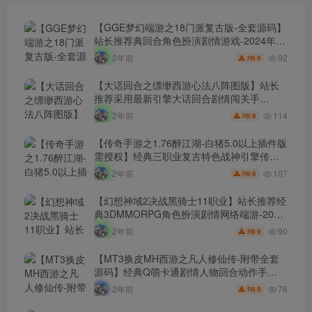
【GGE梦幻端游之18门派复古版-全套源码】
站长推荐典回合角色扮演剧情游戏-2024年7
月25日最新打包Wn服务端源码架设教程-外
92
2年前
9.9
R
网教程-PC客户端-全套源码-详细搭建教程！
【大话回合之缥缈西游心法八阵图版】站长
推荐采用最新引擎大话回合剧情闯关手
游-2024年9月19日最新打包Linux服务端源码
114
2年前
9.9
R
视频架设教程-GM总运营管理后台-安卓苹果
IOS双端版本！
【传奇手游之1.76醉江湖-白猪5.0以上插件版
需授权】经典三职业复古特色战神引擎传奇
手游-2024年9月19日最新打包Win服务端源
107
2年前
9.9
R
码视频架设教程-新版GM多功能网页授权物
品后台-九层妖塔-法宠系统-历练殿堂-尸家重
【幻想神域2决战黑骑士11职业】站长推荐经
地-GM直冲网页后台-安卓苹果IOS双端版
典3DMMORPG角色扮演剧情网络端游-2024
本！
年9月19日最新-整理单机一键即玩镜像服务
90
2年前
9.9
R
端-打包Linux服务端源码视频架设教程-网页
注册-整PC客户端！
【MT3换皮MH西游之凡人修仙传-附带全套
源码】经典Q萌卡通剧情人物回合动作手
游-2024年10月13日最新打包Linux服务端源
76
2年前
9.9
R
码视频架设教程-多功能GM网页后台-安卓苹
果IOS双端版本！