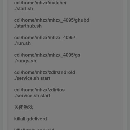
cd /home/mhzx/matcher
./start.sh
cd /home/mhzx/mhzx_4095/ghubd
./starthub.sh
cd /home/mhzx/mhzx_4095/
./run.sh
cd /home/mhzx/mhzx_4095/gs
./rungs.sh
cd /home/mhzx/zdir/android
./service.sh start
cd /home/mhzx/zdir/ios
./service.sh start
关闭游戏
killall gdeliverd