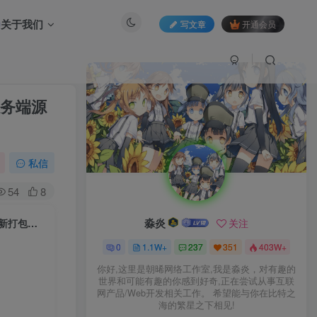
关于我们
写文章
开通会员
服务端源
私信
54
8
淼炎
关注
【我叫MT1版本】站长推荐经典怀旧卡牌回合抽卡手游-2023年4月16日全新打包Linux服务端源码视频架设教程-多功能GM后台工具！
0
1.1W+
237
351
403W+
你好,这里是朝晞网络工作室,我是淼炎，对有趣的
世界和可能有趣的你感到好奇,正在尝试从事互联
网产品/Web开发相关工作。 希望能与你在比特之
海的繁星之下相见!