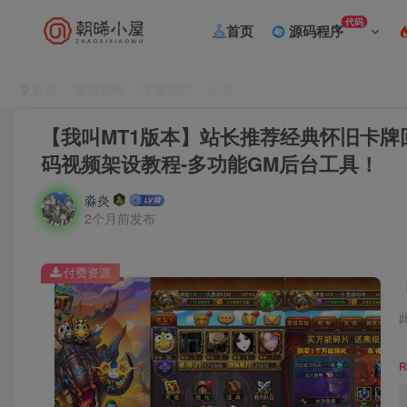
代码
首页
源码程序
首页
游戏源码
手游源码
正文
【我叫MT1版本】站长推荐经典怀旧卡牌回合
码视频架设教程-多功能GM后台工具！
淼炎
2个月前发布
付费资源