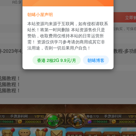
0.9
R
朝晞小屋声明
立即
本站资源均来源于互联网，如有侵权请联系
您当前未登录！建议登陆后购买，可保
站长！将第一时间删除 本站资源售价只是
赞助，收取费用仅维持本站的日常运营所
需！ 资源仅供学习参考请勿商用或其它非
法用途，否则一切后果用户自负！
023年4月16日全新打包Linux服务端源码视频架设教程-多功
香港 2核2G 9.9元/月
朝晞博客
视频教程！
视频教程！
视频教程！