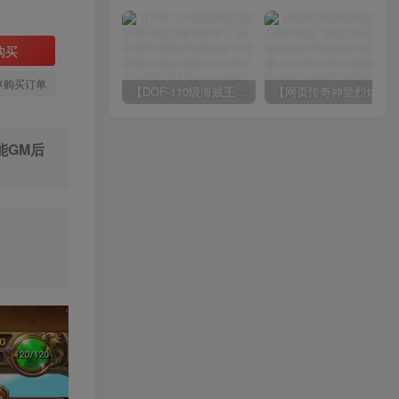
购买
存购买订单
【DOF-110级海贼王超变四大陆全职业PVF】站长推荐经典3D冒险格斗闯关西方魔幻端游-2024年8月8日最新打包Linux服务端源码视频架设教程-等级补丁-配套完整客户端！
【网页传奇神皇烈焰假人陪玩版】站长推荐典藏版角色扮演类传奇网页游戏-2024年8月8日最新打包Wn服务端源码视频架设教程-配套GM工具！
能GM后