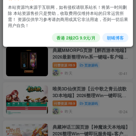
本站资源均来源于互联网，如有侵权请联系站长！将第一时间删
经典2.5D传奇页游【热血虎卫本地
除 本站资源售价只是赞助，收取费用仅维持本站的日常运营所
端】2026最新整理Win一键即玩服务端
需！ 资源仅供学习参考请勿商用或其它非法用途，否则一切后果
+客户端+教程【站长亲测】
用户自负！
付费资源
9.9
页游源码
R
昨天
32
香港 2核2G 9.9元/月
朝晞博客
典藏MMORPG页游【醉西游本地端】
2026最新整理Win系一键端+客户端
+网页GM工具+教程【站长亲测】
付费资源
9.9
页游源码
R
昨天
41
唯美3D仙侠页游【云中歌之青云战歌
3D本地端】2026整理Win一键即玩服
务端+客户端+GM工具+教程【站长亲
付费资源
9.9
页游源码
R
测】
昨天
24
典藏神话三国页游【神魔诛天本地端】
2026整理Win一键即玩服务端+客户端