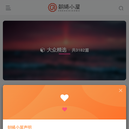
大众精选
共3182篇
排序
更新
发布
浏览
点赞
评论
收藏
随机
典藏怀旧端游【热血江湖V23.0巅峰对
决】2026最新整理Win系服务端+PC客
户端+百宝阁+源码+在线GM工具+教
付费资源
9.9
端游源码
# 端游源码
R
程【站长亲测】
昨天
54
朝晞小屋声明