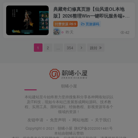
典藏奇幻修真页游【仙风道OL本地
版】2026整理Win一键即玩服务端+客
户端+GM工具+教程【站长亲测】
付费资源
9.9
页游源码
R
昨天
42
1
2
…
354
跳转
朝晞小屋
本站建站至今始终努力坚持搜集和分享各种网络知识以
及IT科技，现如今本站已发展形成网站源码、技术教
程、实用工具、限时福利、经验教程、影视资源等各个
领域的资源！
友链申请
免责声明
网站地图
关于我们
Copyright © 2021 ·
朝晞小屋
陕ICP备2022001461号
本站由
朝晞云
赞助