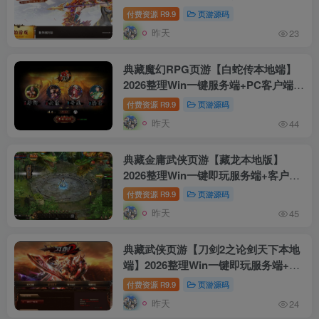
+教程【站长亲测】
付费资源
9.9
页游源码
R
昨天
23
典藏魔幻RPG页游【白蛇传本地端】
2026整理Win一键服务端+PC客户端
+GM工具+教程【站长亲测】
付费资源
9.9
页游源码
R
昨天
44
典藏金庸武侠页游【藏龙本地版】
2026整理Win一键即玩服务端+客户端
+GM工具+教程【站长亲测】
付费资源
9.9
页游源码
R
昨天
45
典藏武侠页游【刀剑2之论剑天下本地
端】2026整理Win一键即玩服务端+客
户端+GM工具+教程【站长亲测】
付费资源
9.9
页游源码
R
昨天
24