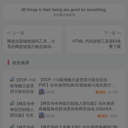
All things in their being are good for something.
天生我才必有用
上一篇
下一篇
网盘拉新辅助源码工具，分
HTML 代码加密工具源码免
享的网盘链接只能在移动端
费下载
或者手机打开！
相关推荐
【DOF-110级海贼王超变四大陆全职业
PVF】站长推荐经典3D冒险格斗闯关西方魔
幻端游-2024年8月8日最新打包Linux服务端
134
2年前
9.9
R
源码视频架设教程-等级补丁-配套完整客户
端！
【网页传奇神皇烈焰假人陪玩版】站长推荐
典藏版角色扮演类传奇网页游戏-2024年8月8
日最新打包Wn服务端源码视频架设教程-配套
81
2年前
9.9
R
GM工具！
【网页游戏之洛雅大陆】站长推荐典藏版Q版