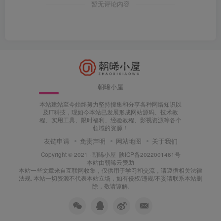
暂无评论内容
朝晞小屋
本站建站至今始终努力坚持搜集和分享各种网络知识以
及IT科技，现如今本站已发展形成网站源码、技术教
程、实用工具、限时福利、经验教程、影视资源等各个
领域的资源！
友链申请
免责声明
网站地图
关于我们
Copyright © 2021 ·
朝晞小屋
陕ICP备2022001461号
本站由
朝晞云
赞助
本站一些文章来自互联网收集，仅供用于学习和交流，请遵循相关法律
法规. 本站一切资源不代表本站立场，如有侵权/违规/不妥请联系本站删
除，敬请谅解.