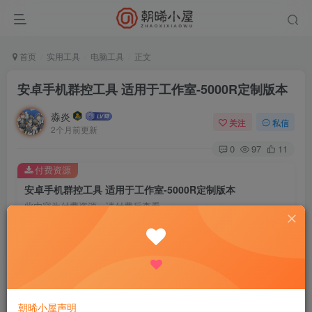
首页
实用工具
电脑工具
正文
安卓手机群控工具 适用于工作室-5000R定制版本
淼炎
关注
私信
2个月前更新
0
97
11
付费资源
安卓手机群控工具 适用于工作室-5000R定制版本
此内容为付费资源，请付费后查看
9.9
限时特惠
18.8
R
R
0.9
免费
普通会员
R
超级会员
立即购买
您当前未登录！建议登陆后购买，可保存购买订单
朝晞小屋声明