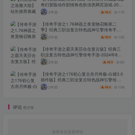
奇幻冒险动作剧情角色扮演类网页游戏-2024
年8月7日最新打包Wn服务端源码视频架设教
119
2年前
9.9
R
程-微端-GM工具-详细外网教程！
【传奇手游之1.76神器之兽宠物召唤第二
季】经典三职业复古特色战神引擎传奇手
游-2024年8月7日最新打包Win服务端源码视
105
2年前
9.9
R
频架设教程-新版GM多功能网页授权物品后
台-GM直冲网页后台-安卓苹果IOS双端版
【传奇手游之霸天美莎合击复古版】经典三
本！
职业复古特色战神引擎传奇手游-2024年8月7
日最新打包Win服务端源码视频架设教程-新
65
2年前
9.9
R
版GM多功能网页授权物品后台-GM直冲网页
后台-安卓苹果IOS双端版本！
【传奇手游之176初心复古赤月终极-白猪3.0
插件版】经典三职业复古特色战神引擎传奇
手游-2024年8月6日最新打包Win服务端源码
108
2年前
9.9
R
视频架设教程-新版GM多功能网页授权物品
后台-GM直冲网页后台-安卓苹果IOS双端版
本！
评论
抢沙发
请登录后发表评论