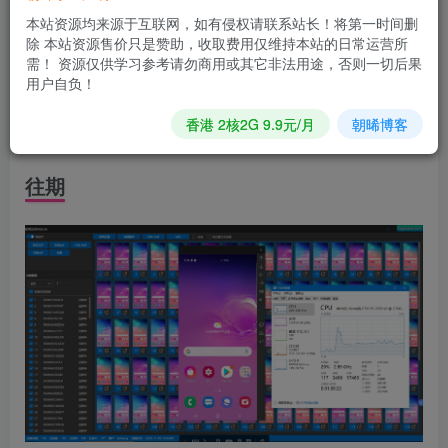
本站资源均来源于互联网，如有侵权请联系站长！将第一时间删
除 本站资源售价只是赞助，收取费用仅维持本站的日常运营所
手机插上电脑-打开无障碍模式-开启USB调式
需！ 资源仅供学习参考请勿商用或其它非法用途，否则一切后果
仅支持安卓手机
用户自负！
打开qunkong.exe
香港 2核2G 9.9元/月
朝晞博客
支持批量控制安卓手机
往期