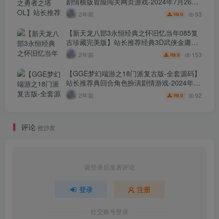
剧情横版冒险闯关网页游戏-2024年7月26日
最新打包Wn服务端源码视频架设教程-GM命
93
2年前
9.9
R
令-详细外网教程！
【新天龙八部3永恒经典之怀旧忆当年085复
古珍藏完美版】站长推荐经典3D武侠金庸武
侠端游-2024年7月25日最新打包Linux服务端
153
2年前
9.9
R
源码视频架设教程-完整PC客户端-配套GM工
具！
【GGE梦幻端游之18门派复古版-全套源码】
站长推荐典回合角色扮演剧情游戏-2024年7
月25日最新打包Wn服务端源码架设教程-外
92
2年前
9.9
R
网教程-PC客户端-全套源码-详细搭建教程！
评论
抢沙发
请登录后发表评论
登录
注册
社交账号登录