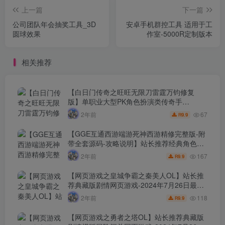
上一篇
下一篇
公司团队年会抽奖工具_3D
安卓手机群控工具 适用于工
圆球效果
作室-5000R定制版本
相关推荐
【白日门传奇之旺旺无限刀雷霆万钧修复
版】单职业大型PK角色扮演类传奇手
游-2024年7月26日最新打包win服务端源码视
67
2年前
9.9
R
频架设教程-开放多区-多功能GM授权后台-开
放跨服-运营后台-安卓版本！
【GGE互通西游端游死神西游精修完整版-附
带全套源码-攻略说明】站长推荐经典角色扮
演类剧情回合端游-2024年7月26日最新打包
167
2年前
9.9
R
Win服务端源码架设教程-全套源码-配套完整
PC客户端安卓！
【网页游戏之皇城争霸之秦美人OL】站长推
荐典藏版剧情网页游戏-2024年7月26日最新
打包Wn服务端源码视频架设教程-GM命令-详
118
2年前
9.9
R
细外网教程！
【网页游戏之勇者之塔OL】站长推荐典藏版