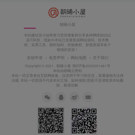
朝晞小屋
本站建站至今始终努力坚持搜集和分享各种网络知识以
及IT科技，现如今本站已发展形成网站源码、技术教
程、实用工具、限时福利、经验教程、影视资源等各个
领域的资源！
友链申请
免责声明
网站地图
关于我们
Copyright © 2021 ·
朝晞小屋
陕ICP备2022001461号
本站由
朝晞云
赞助
本站一些文章来自互联网收集，仅供用于学习和交流，请遵循相关法律
法规. 本站一切资源不代表本站立场，如有侵权/违规/不妥请联系本站删
除，敬请谅解.