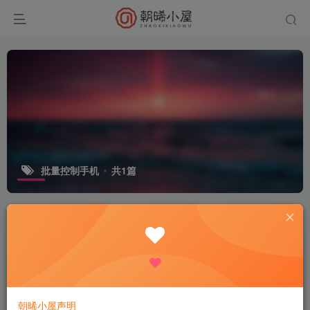
批量控制手机
共1篇
排序
更新
发布
浏览
点赞
评论
收藏
随机
安卓手机群控工具 适用于工作
室-5000R定制版本
付费资源
9.9
电脑工具
大众精选
R
2个月前
97
朝晞小屋声明