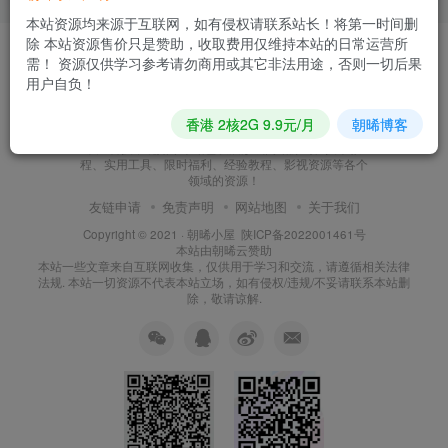
本站资源均来源于互联网，如有侵权请联系站长！将第一时间删
除 本站资源售价只是赞助，收取费用仅维持本站的日常运营所
需！ 资源仅供学习参考请勿商用或其它非法用途，否则一切后果
用户自负！
朝晞小屋
香港 2核2G 9.9元/月
朝晞博客
本站建站至今始终努力坚持搜集和分享各种网络知识以
及IT科技，现如今本站已发展形成网站源码、技术教
程、实用工具、限时福利、经验教程、影视资源等各个
领域的资源！
友链申请
免责声明
网站地图
关于我们
Copyright © 2021 ·
朝晞小屋
陕ICP备2022001461号
本站由
朝晞云
赞助
本站一些文章来自互联网收集，仅供用于学习和交流，请遵循相关法律
法规. 本站一切资源不代表本站立场，如有侵权/违规/不妥请联系本站删
除，敬请谅解.