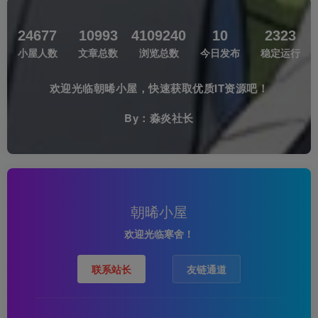
24677
10993
4109240
10
2323
小屋人数
文章总数
浏览总数
今日发布
稳定运行
欢迎光临朝晞小屋，快速获取优质IT资源吧！
By：淼炎社长
朝晞小屋
欢迎光临寒舍！
联系站长
友链通道