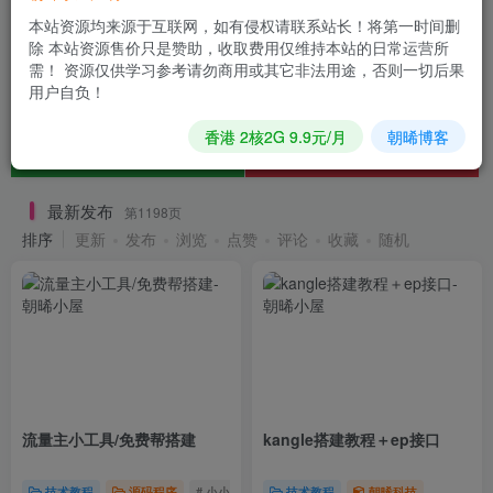
本站资源均来源于互联网，如有侵权请联系站长！将第一时间删
除 本站资源售价只是赞助，收取费用仅维持本站的日常运营所
需！ 资源仅供学习参考请勿商用或其它非法用途，否则一切后果
用户自负！
香港 2核2G 9.9元/月
朝晞博客
最新发布
第1198页
排序
更新
发布
浏览
点赞
评论
收藏
随机
流量主小工具/免费帮搭建
kangle搭建教程＋ep接口
技术教程
源码程序
# 小小程序
技术教程
朝晞科技