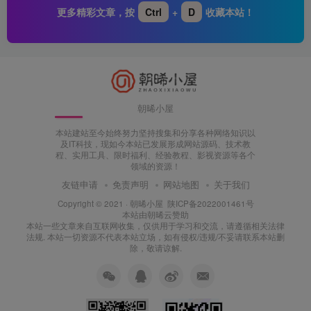
更多精彩文章，按
Ctrl
+
D
收藏本站！
朝晞小屋
本站建站至今始终努力坚持搜集和分享各种网络知识以
及IT科技，现如今本站已发展形成网站源码、技术教
程、实用工具、限时福利、经验教程、影视资源等各个
领域的资源！
友链申请
免责声明
网站地图
关于我们
Copyright © 2021 ·
朝晞小屋
陕ICP备2022001461号
本站由
朝晞云
赞助
本站一些文章来自互联网收集，仅供用于学习和交流，请遵循相关法律
法规. 本站一切资源不代表本站立场，如有侵权/违规/不妥请联系本站删
除，敬请谅解.