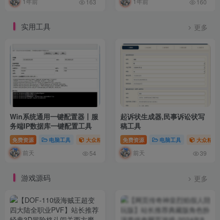
1年前
1年前
服务器yum源！
163
160
实用工具
更多
Win系统通用一键配置器丨服
起诉状生成器,民事诉讼状写
务端IP数据库一键配置工具
稿工具
免费资源
电脑工具
大众精选
免费资源
电脑工具
大众精选
前天
前天
54
39
游戏源码
更多