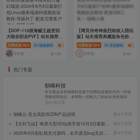
【DOF-110级海贼王超变四
【网页传奇神皇烈焰假人陪玩
大陆全职业PVF】站长推荐经
版】站长推荐典藏版角色扮演
典3D冒险格斗闯关西方魔幻
类传奇网页游戏-2024年8月8
付费资源
9.9
端游源码
大众精选
付费资源
热门游戏
9.9
# 端游源码
页游源码
大众
R
R
端游-2024年8月8日最新打包
日最新打包Wn服务端源码视
2年前
2年前
Linux服务端源码视频架设教
频架设教程-配套GM工具！
134
81
程-等级补丁-配套完整客户
端！
热门专题
朝晞科技
本专题会发布朝晞科技旗下的网站或者软件的一些使
用教程和知识，来帮助一些刚入门的站长来快速的成
长。
47篇文章
朝晞云-亚太高防SCDN产品说明
6个月前
【古剑飞仙】唯美大型3D仙侠手游10月3日最新整理Linux手工服务端源码视频教程+本地验证+完善GM授权后台工具+安卓端！
6个月前
2025年9月彩虹易支付源码，全开源无bug无后门【朝晞亲测】
9个月前