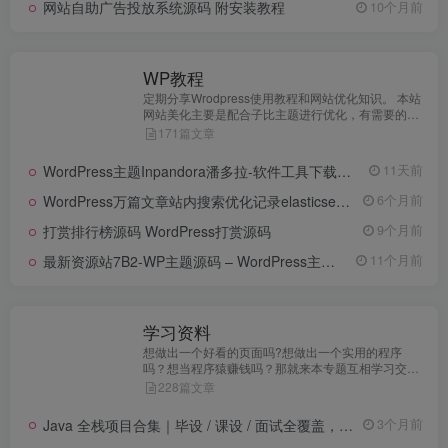
网站自助广告投放系统源码 附安装教程
10个月前
WP教程
定期分享Wrodpress使用教程和网站优化知识。 本站
网站美化主要是配合子比主题进行优化，有需要的站
长可以在本站搜索子比主题购买免授权版本的源码，
171篇文章
资金充足的可以购买子比正版源码。
WordPress主题Inpandora潘多拉-软件工具下载站博客主题模板推荐
11天前
WordPress万篇文章站内搜索优化记录elasticsearch配合ElasticPress插件+Search Limiter & Blocker
6个月前
打赏排行榜源码 WordPress打赏源码
9个月前
最新资源站7B2-WP主题源码 – WordPress主题 附教程
11个月前
学习资料
想做出一个好看的页面吗?想做出一个实用的程序
吗？想当程序猿赚钱吗？那就来本专题互相学习交流
吧！
228篇文章
Java 全栈项目合集｜毕设 / 课设 / 面试全覆盖，从入门到实战一步到位
3个月前