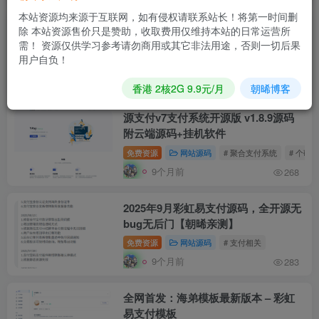
本站资源均来源于互联网，如有侵权请联系站长！将第一时间删
彩虹易支付官方原版，11月最新易支
除 本站资源售价只是赞助，收取费用仅维持本站的日常运营所
付源码
需！ 资源仅供学习参考请勿商用或其它非法用途，否则一切后果
用户自负！
付费资源
9.9
网站源码
# 支付相关
# 易支
R
9个月前
278
香港 2核2G 9.9元/月
朝晞博客
源支付v7支付系统开源版 v1.8.9源码
附云端源码+挂机软件
免费资源
网站源码
# 聚合支付系统
# 个码
9个月前
268
2025年9月彩虹易支付源码，全开源无
bug无后门【朝晞亲测】
免费资源
网站源码
# 支付相关
9个月前
283
全网首发：海弟模板最新版本 – 彩虹
易支付模板