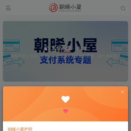
支付系统
共5篇
收集市面上可用、好用的支付系统，以及相关模板、插件等程序。
排序
更新
发布
浏览
点赞
评论
收藏
随机
易支付最新版下载 附拉卡拉moss插件
和缴费易
付费资源
9.9
网站源码
# 彩虹易支付
# 拉
R
2个月前
140
朝晞小屋声明