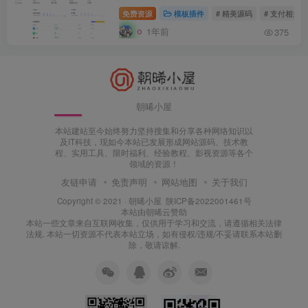
免费资源
模板插件
# 精美源码
# 支付相关
1年前
375
朝晞小屋
本站建站至今始终努力坚持搜集和分享各种网络知识以
及IT科技，现如今本站已发展形成网站源码、技术教
程、实用工具、限时福利、经验教程、影视资源等各个
领域的资源！
友链申请
免责声明
网站地图
关于我们
Copyright © 2021 ·
朝晞小屋
陕ICP备2022001461号
本站由
朝晞云
赞助
本站一些文章来自互联网收集，仅供用于学习和交流，请遵循相关法律
法规. 本站一切资源不代表本站立场，如有侵权/违规/不妥请联系本站删
除，敬请谅解.