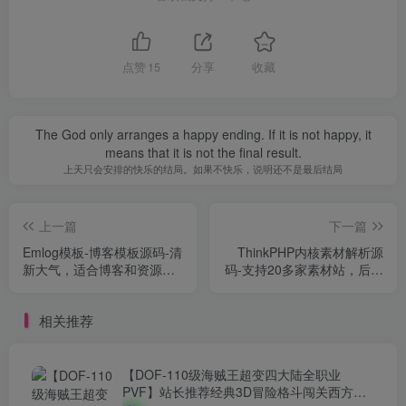
点赞
15
分享
收藏
The God only arranges a happy ending. If it is not happy, it
means that it is not the final result.
上天只会安排的快乐的结局。如果不快乐，说明还不是最后结局
上一篇
下一篇
Emlog模板-博客模板源码-清
ThinkPHP内核素材解析源
新大气，适合博客和资源整
码-支持20多家素材站，后台
合（亲测）
版，附详细安装教程
相关推荐
【DOF-110级海贼王超变四大陆全职业
PVF】站长推荐经典3D冒险格斗闯关西方魔