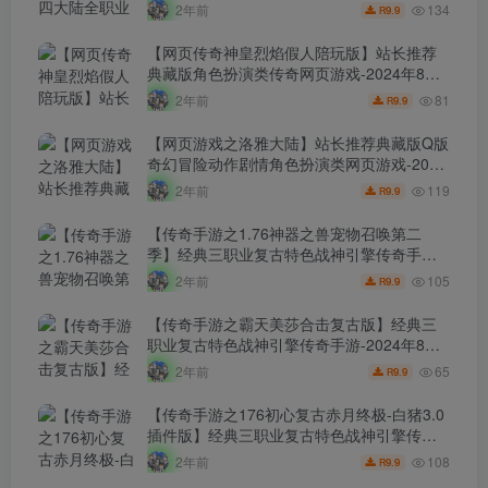
幻端游-2024年8月8日最新打包Linux服务端
134
2年前
9.9
R
源码视频架设教程-等级补丁-配套完整客户
端！
【网页传奇神皇烈焰假人陪玩版】站长推荐
典藏版角色扮演类传奇网页游戏-2024年8月8
日最新打包Wn服务端源码视频架设教程-配套
81
2年前
9.9
R
GM工具！
【网页游戏之洛雅大陆】站长推荐典藏版Q版
奇幻冒险动作剧情角色扮演类网页游戏-2024
年8月7日最新打包Wn服务端源码视频架设教
119
2年前
9.9
R
程-微端-GM工具-详细外网教程！
【传奇手游之1.76神器之兽宠物召唤第二
季】经典三职业复古特色战神引擎传奇手
游-2024年8月7日最新打包Win服务端源码视
105
2年前
9.9
R
频架设教程-新版GM多功能网页授权物品后
台-GM直冲网页后台-安卓苹果IOS双端版
【传奇手游之霸天美莎合击复古版】经典三
本！
职业复古特色战神引擎传奇手游-2024年8月7
日最新打包Win服务端源码视频架设教程-新
65
2年前
9.9
R
版GM多功能网页授权物品后台-GM直冲网页
后台-安卓苹果IOS双端版本！
【传奇手游之176初心复古赤月终极-白猪3.0
插件版】经典三职业复古特色战神引擎传奇
手游-2024年8月6日最新打包Win服务端源码
108
2年前
9.9
R
视频架设教程-新版GM多功能网页授权物品