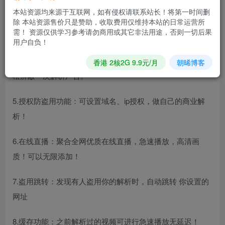
2.API解析：可以设置调用 苹果cms/海洋CMS 数据库资源
本站资源均来源于互联网，如有侵权请联系站长！将第一时间删
除 本站资源售价只是赞助，收取费用仅维持本站的日常运营所
需！ 资源仅供学习参考请勿商用或其它非法用途，否则一切后果
3.在线搜索：用户可以直接在线搜索资源播放。
用户自负！
4.广告屏蔽：内置广告屏蔽代码，并配有详细使用说明，轻
香港 2核2G 9.9元/月
朝晞博客
松屏蔽一次解析广告。
5.授权防盗用功能：可设置域名、ip授权，做自己的商业解
析！
6.在线直播：聚合全网优质在线直播，急速播放，高清画
质！可以无限添加！
7.盗用跳转：发现有人盗用你的解析时，自动跳转 你设置的
网址
8.缓存功能：之前解析过的视频可进行急速播放无延迟！