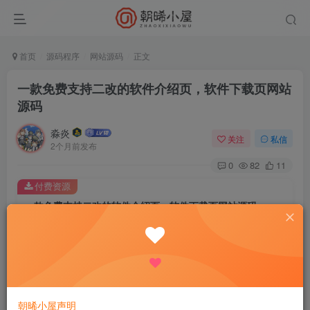
首页
源码程序
网站源码
正文
一款免费支持二改的软件介绍页，软件下载页网站
源码
淼炎
关注
私信
2个月前发布
0
82
11
付费资源
一款免费支持二改的软件介绍页，软件下载页网站源码
此内容为付费资源，请付费后查看
9.9
限时特惠
18.8
R
R
0.9
免费
普通会员
R
超级会员
立即购买
朝晞小屋声明