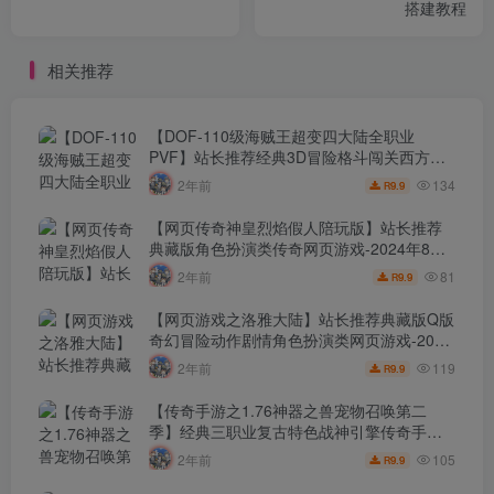
搭建教程
相关推荐
【DOF-110级海贼王超变四大陆全职业
PVF】站长推荐经典3D冒险格斗闯关西方魔
幻端游-2024年8月8日最新打包Linux服务端
134
2年前
9.9
R
源码视频架设教程-等级补丁-配套完整客户
端！
【网页传奇神皇烈焰假人陪玩版】站长推荐
典藏版角色扮演类传奇网页游戏-2024年8月8
日最新打包Wn服务端源码视频架设教程-配套
81
2年前
9.9
R
GM工具！
【网页游戏之洛雅大陆】站长推荐典藏版Q版
奇幻冒险动作剧情角色扮演类网页游戏-2024
年8月7日最新打包Wn服务端源码视频架设教
119
2年前
9.9
R
程-微端-GM工具-详细外网教程！
【传奇手游之1.76神器之兽宠物召唤第二
季】经典三职业复古特色战神引擎传奇手
游-2024年8月7日最新打包Win服务端源码视
105
2年前
9.9
R
频架设教程-新版GM多功能网页授权物品后