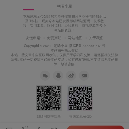
朝晞小屋
本站建站至今始终努力坚持搜集和分享各种网络知识以
及IT科技，现如今本站已发展形成网站源码、技术教
程、实用工具、限时福利、经验教程、影视资源等各个
领域的资源！
友链申请
免责声明
网站地图
关于我们
Copyright © 2021 ·
朝晞小屋
陕ICP备2022001461号
本站由
朝晞云
赞助
本站一些文章来自互联网收集，仅供用于学习和交流，请遵循相关法律
法规. 本站一切资源不代表本站立场，如有侵权/违规/不妥请联系本站删
除，敬请谅解.
朝晞网络交流群
扫码加站长QQ
11