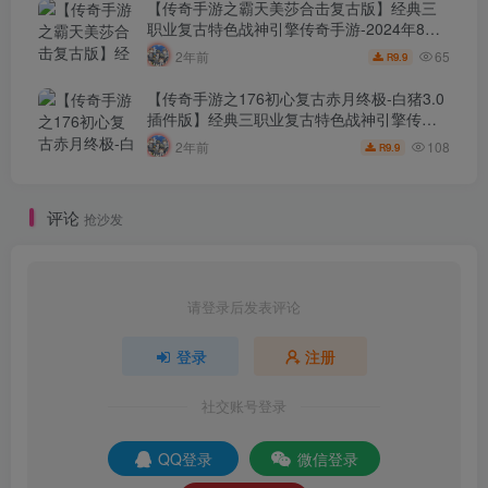
台-GM直冲网页后台-安卓苹果IOS双端版
【传奇手游之霸天美莎合击复古版】经典三
本！
职业复古特色战神引擎传奇手游-2024年8月7
日最新打包Win服务端源码视频架设教程-新
65
2年前
9.9
R
版GM多功能网页授权物品后台-GM直冲网页
后台-安卓苹果IOS双端版本！
【传奇手游之176初心复古赤月终极-白猪3.0
插件版】经典三职业复古特色战神引擎传奇
手游-2024年8月6日最新打包Win服务端源码
108
2年前
9.9
R
视频架设教程-新版GM多功能网页授权物品
后台-GM直冲网页后台-安卓苹果IOS双端版
本！
评论
抢沙发
请登录后发表评论
登录
注册
社交账号登录
QQ登录
微信登录