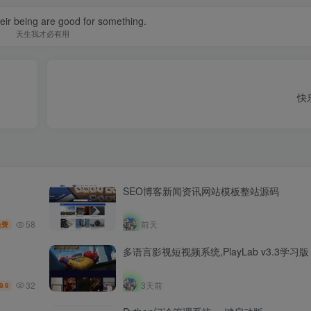
their being are good for something.
天生我才必有用
快
SEO博客新闻资讯网站模板整站源码
58
前天
免费
多语言影视短视频系统,PlayLab v3.3学习版
32
3天前
9.9