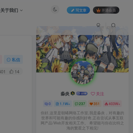
关于我们
写文章
开通会员
私信
401
14
淼炎
关注
0
1.1W+
237
351
403W+
你好,这里是朝晞网络工作室,我是淼炎，对有趣的
世界和可能有趣的你感到好奇,正在尝试从事互联
网产品/Web开发相关工作。 希望能与你在比特之
海的繁星之下相见!