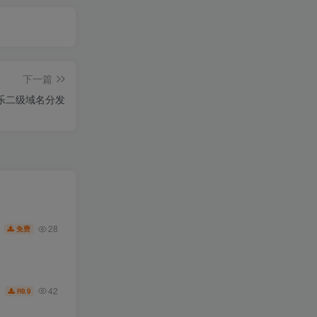
下一篇
乐二级域名分发
28
免费
42
9.9
R