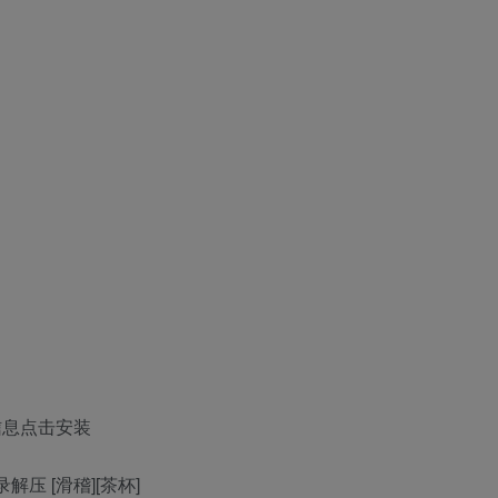
库信息点击安装
解压 [滑稽][茶杯]