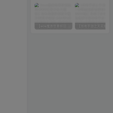
【wow魔兽世界怀旧版WLK335王者大乱斗魔兽】站长典藏怀旧西方魔幻3D巨作端游-2024年8月5日最新打包Win服务端源码视频架设教程-网页注册-GM指令教程-完整PC客户端！
【传奇手游之天花板1.80嗜血魅影免授权仿996UI版】经典三职业特色战神引擎传奇手游-2024年8月4日最新打包Win服务端源码视频架设教程-新版多功能GM授权后台-GM直冲网页后台-安卓苹果IOS双端版本！