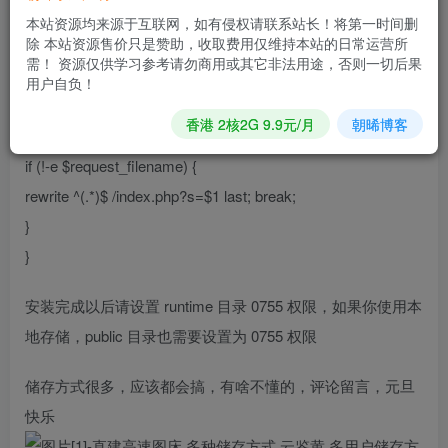
本站资源均来源于互联网，如有侵权请联系站长！将第一时间删
设置运行目录为 public
除 本站资源售价只是赞助，收取费用仅维持本站的日常运营所
需！ 资源仅供学习参考请勿商用或其它非法用途，否则一切后果
用户自负！
配置伪静态规则：
香港 2核2G 9.9元/月
朝晞博客
location / {
if (!-e $request_filename) {
rewrite ^(.*)$ /index.php?s=$1 last; break;
}
}
安装完成以后请设置 runtime 目录 0755 权限，如果你使用本
地存储，public 目录也需要设置为 0755 权限
储存方式很多，应该都会搞，有啥不懂的，评论留言，元旦
快乐