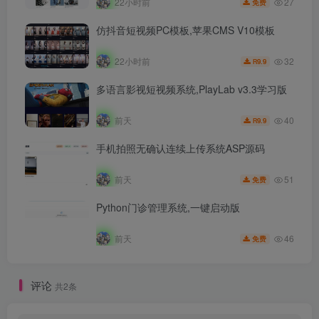
27
22小时前
免费
仿抖音短视频PC模板,苹果CMS V10模板
32
22小时前
9.9
R
多语言影视短视频系统,PlayLab v3.3学习版
40
前天
9.9
R
手机拍照无确认连续上传系统ASP源码
51
前天
免费
Python门诊管理系统,一键启动版
46
前天
免费
评论
共2条