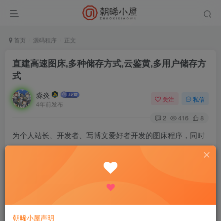
首页
源码程序
正文
直建高速图床,多种储存方式,云鉴黄,多用户储存方
式
淼炎
关注
私信
4年前发布
2
416
8
为个人站长、开发者、写博文爱好者开发的图床程序，同时
可用作网络云相册，使用腾讯，七牛，阿里那些cos储存，
可以减少自己服务器宽带。
安装教程
下载兰空，上传至 web 运行环境，解压
朝晞小屋声明