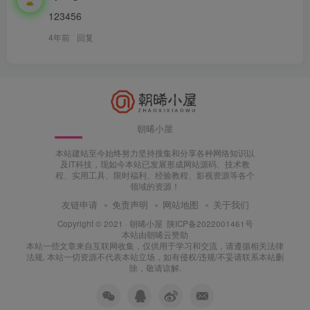
123456
4年前
回复
朝晞小屋
本站建站至今始终努力坚持搜集和分享各种网络知识以
及IT科技，现如今本站已发展形成网站源码、技术教
程、实用工具、限时福利、经验教程、影视资源等各个
领域的资源！
友链申请
免责声明
网站地图
关于我们
Copyright © 2021 ·
朝晞小屋
陕ICP备2022001461号
本站由
朝晞云
赞助
本站一些文章来自互联网收集，仅供用于学习和交流，请遵循相关法律
法规. 本站一切资源不代表本站立场，如有侵权/违规/不妥请联系本站删
除，敬请谅解.