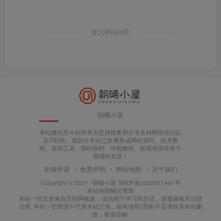
暂无评论内容
朝晞小屋
本站建站至今始终努力坚持搜集和分享各种网络知识以
及IT科技，现如今本站已发展形成网站源码、技术教
程、实用工具、限时福利、经验教程、影视资源等各个
领域的资源！
友链申请
免责声明
网站地图
关于我们
Copyright © 2021 ·
朝晞小屋
陕ICP备2022001461号
本站由
朝晞云
赞助
本站一些文章来自互联网收集，仅供用于学习和交流，请遵循相关法律
法规. 本站一切资源不代表本站立场，如有侵权/违规/不妥请联系本站删
除，敬请谅解.