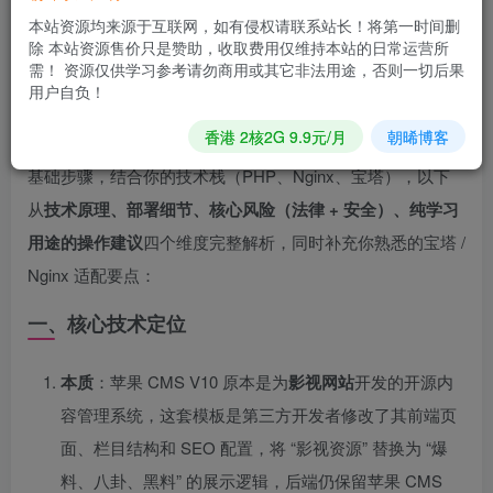
本站资源均来源于互联网，如有侵权请联系站长！将第一时间删
除 本站资源售价只是赞助，收取费用仅维持本站的日常运营所
里面的东西为源代码，只提供给大家学习，切勿运营
需！ 资源仅供学习参考请勿商用或其它非法用途，否则一切后果
用户自负！
这份资源是
基于苹果 CMS V10（PHP+MySQL）改造的仿
香港 2核2G 9.9元/月
朝晞博客
“黑料吃瓜” 网站模板
，文档仅展示了模板部署与缓存清理的
基础步骤，结合你的技术栈（PHP、Nginx、宝塔），以下
从
技术原理、部署细节、核心风险（法律 + 安全）、纯学习
用途的操作建议
四个维度完整解析，同时补充你熟悉的宝塔 /
Nginx 适配要点：
一、核心技术定位
本质
：苹果 CMS V10 原本是为
影视网站
开发的开源内
容管理系统，这套模板是第三方开发者修改了其前端页
面、栏目结构和 SEO 配置，将 “影视资源” 替换为 “爆
料、八卦、黑料” 的展示逻辑，后端仍保留苹果 CMS