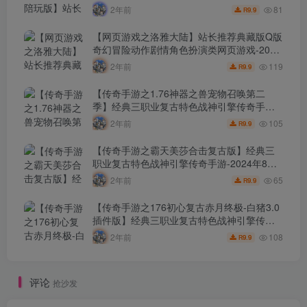
日最新打包Wn服务端源码视频架设教程-配套
81
2年前
9.9
R
GM工具！
【网页游戏之洛雅大陆】站长推荐典藏版Q版
奇幻冒险动作剧情角色扮演类网页游戏-2024
年8月7日最新打包Wn服务端源码视频架设教
119
2年前
9.9
R
程-微端-GM工具-详细外网教程！
【传奇手游之1.76神器之兽宠物召唤第二
季】经典三职业复古特色战神引擎传奇手
游-2024年8月7日最新打包Win服务端源码视
105
2年前
9.9
R
频架设教程-新版GM多功能网页授权物品后
台-GM直冲网页后台-安卓苹果IOS双端版
【传奇手游之霸天美莎合击复古版】经典三
本！
职业复古特色战神引擎传奇手游-2024年8月7
日最新打包Win服务端源码视频架设教程-新
65
2年前
9.9
R
版GM多功能网页授权物品后台-GM直冲网页
后台-安卓苹果IOS双端版本！
【传奇手游之176初心复古赤月终极-白猪3.0
插件版】经典三职业复古特色战神引擎传奇
手游-2024年8月6日最新打包Win服务端源码
108
2年前
9.9
R
视频架设教程-新版GM多功能网页授权物品
后台-GM直冲网页后台-安卓苹果IOS双端版
本！
评论
抢沙发