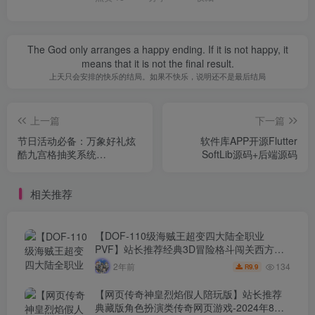
The God only arranges a happy ending. If it is not happy, it
means that it is not the final result.
上天只会安排的快乐的结局。如果不快乐，说明还不是最后结局
上一篇
下一篇
节日活动必备：万象好礼炫
软件库APP开源Flutter
酷九宫格抽奖系统
SoftLib源码+后端源码
（PHP+MySQL 版）
相关推荐
【DOF-110级海贼王超变四大陆全职业
PVF】站长推荐经典3D冒险格斗闯关西方魔
幻端游-2024年8月8日最新打包Linux服务端
134
2年前
9.9
R
源码视频架设教程-等级补丁-配套完整客户
端！
【网页传奇神皇烈焰假人陪玩版】站长推荐
典藏版角色扮演类传奇网页游戏-2024年8月8