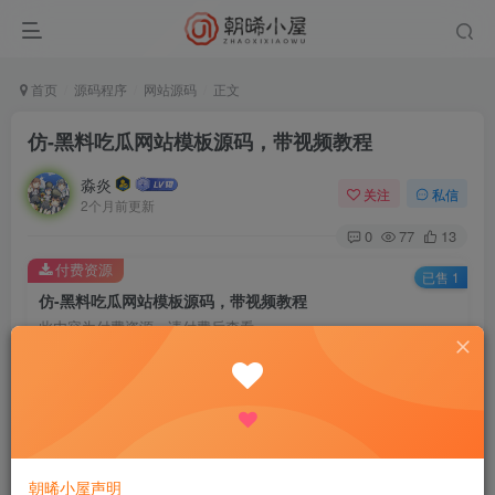
首页
源码程序
网站源码
正文
仿-黑料吃瓜网站模板源码，带视频教程
淼炎
关注
私信
2个月前更新
0
77
13
付费资源
已售 1
仿-黑料吃瓜网站模板源码，带视频教程
此内容为付费资源，请付费后查看
9.9
限时特惠
18.8
R
R
0.9
免费
普通会员
R
超级会员
立即购买
您当前未登录！建议登陆后购买，可保存购买订单
朝晞小屋声明