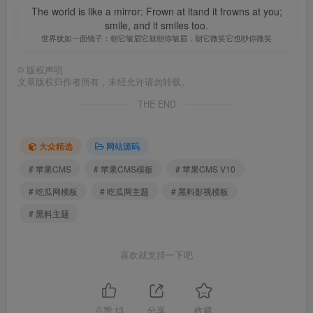
The world is like a mirror: Frown at itand it frowns at you;
smile, and it smiles too.
世界犹如一面镜子：朝它皱眉它就朝你皱眉，朝它微笑它也吵你微笑
©
版权声明
文章版权归作者所有，未经允许请勿转载。
THE END
大众精选
网站源码
# 苹果CMS
# 苹果CMS模板
# 苹果CMS V10
# 吃瓜网模板
# 吃瓜网主题
# 黑料影视模板
# 黑料主题
喜欢就支持一下吧
点赞
13
分享
收藏