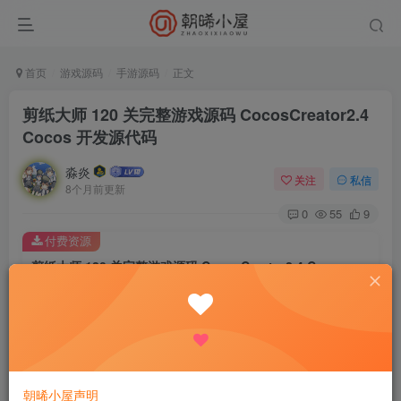
首页
游戏源码
手游源码
正文
剪纸大师 120 关完整游戏源码 CocosCreator2.4
Cocos 开发源代码
淼炎
关注
私信
8个月前更新
0
55
9
付费资源
剪纸大师 120 关完整游戏源码 CocosCreator2.4 Cocos 开发源代码
此内容为付费资源，请付费后查看
9.9
限时特惠
18.8
R
R
0.9
免费
普通会员
R
超级会员
立即购买
朝晞小屋声明