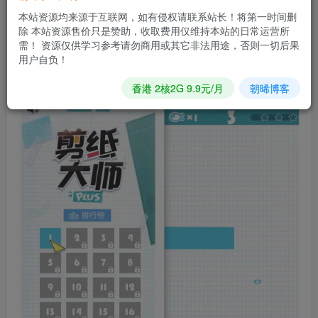
您当前未登录！建议登陆后购买，可保存购买订单
本站资源均来源于互联网，如有侵权请联系站长！将第一时间删
除 本站资源售价只是赞助，收取费用仅维持本站的日常运营所
需！ 资源仅供学习参考请勿商用或其它非法用途，否则一切后果
Cocos源码 剪纸大师120关CocosCreator游戏源码完整游戏
用户自负！
代码2.4
香港 2核2G 9.9元/月
朝晞博客