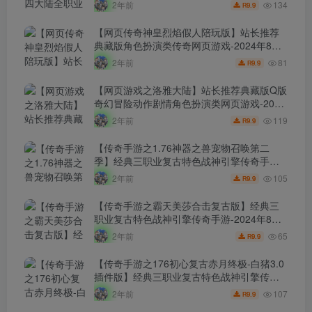
幻端游-2024年8月8日最新打包Linux服务端
134
2年前
9.9
R
源码视频架设教程-等级补丁-配套完整客户
端！
【网页传奇神皇烈焰假人陪玩版】站长推荐
典藏版角色扮演类传奇网页游戏-2024年8月8
日最新打包Wn服务端源码视频架设教程-配套
81
2年前
9.9
R
GM工具！
【网页游戏之洛雅大陆】站长推荐典藏版Q版
奇幻冒险动作剧情角色扮演类网页游戏-2024
年8月7日最新打包Wn服务端源码视频架设教
119
2年前
9.9
R
程-微端-GM工具-详细外网教程！
【传奇手游之1.76神器之兽宠物召唤第二
季】经典三职业复古特色战神引擎传奇手
游-2024年8月7日最新打包Win服务端源码视
105
2年前
9.9
R
频架设教程-新版GM多功能网页授权物品后
台-GM直冲网页后台-安卓苹果IOS双端版
【传奇手游之霸天美莎合击复古版】经典三
本！
职业复古特色战神引擎传奇手游-2024年8月7
日最新打包Win服务端源码视频架设教程-新
65
2年前
9.9
R
版GM多功能网页授权物品后台-GM直冲网页
后台-安卓苹果IOS双端版本！
【传奇手游之176初心复古赤月终极-白猪3.0
插件版】经典三职业复古特色战神引擎传奇
手游-2024年8月6日最新打包Win服务端源码
107
2年前
9.9
R
视频架设教程-新版GM多功能网页授权物品