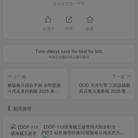
喜欢就支持一下吧
点赞
9
分享
收藏
Time always save the best for last.
时间总把最好的人留到最后
上一篇
下一篇
横版格斗回合手游 全明星激
GOD 天河引擎 三职业雄霸
斗代金券内购版 2025 单机
风云复古服务端 2025 整理
镜像端 + Linux 手工服务端
复刻端游 站长亲测
+ 双端 + 全套后台 + 教程
相关推荐
【DOF-110级海贼王超变四大陆全职业
PVF】站长推荐经典3D冒险格斗闯关西方魔