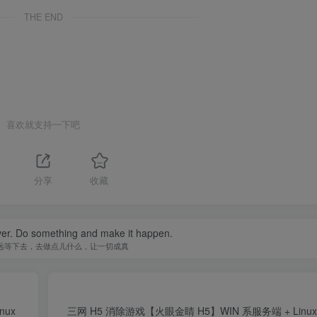
THE END
喜欢就支持一下吧
1
分享
收藏
ever. Do something and make it happen.
远等下去，去做点儿什么，让一切成真
ux
三网 H5 消除游戏【火眼金睛 H5】WIN 系服务端 + Linu