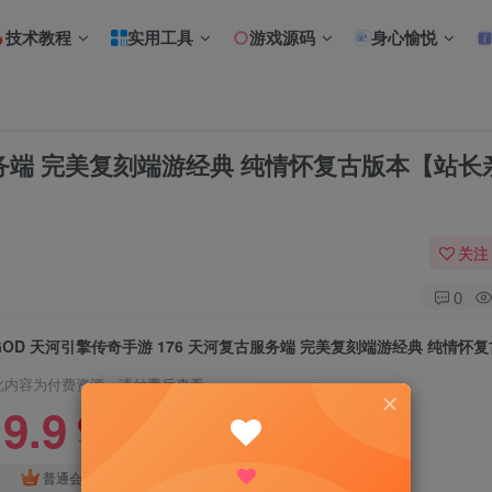
技术教程
实用工具
游戏源码
身心愉悦
古服务端 完美复刻端游经典 纯情怀复古版本【站长
关注
0
此内容为付费资源，请付费后查看
9.9
限时特惠
18.8
R
R
免费
普通会员
超级会员