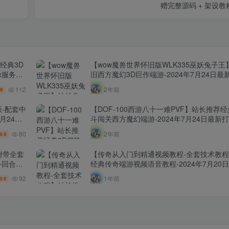
赠完整源码 + 架设
经典3D
【wow魔兽世界怀旧版WLK335巫妖兔子
ux服务端
旧西方魔幻3D巨作端游-2024年7月24日最
！
务端源码视频架设教程-网页注册-GM指令教
112
2年前
.9
户端！
版-配套中
【DOF-100西游八十一难PVF】站长推荐
月24日
斗闯关西方魔幻端游-2024年7月24日最新打包
营WEB
端源码视频架设教程-等级补丁-配套完整客
80
2年前
9.9
双端版
附带全套
【传奇从入门到精通视频教程-全套技术教
务回合手
经典传奇端游视频语音教程-2024年7月20
视频架设教
理-0从基础新手到精通-传奇全套技术教学！
92
1年前
9.9
本！