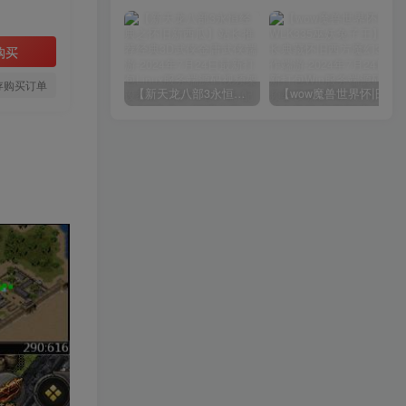
购买
存购买订单
【新天龙八部3永恒经典之怀旧新西瓜】站长推荐经典3D武侠金庸武侠端游-2024年7月24日最新打包Linux服务端源码视频架设教程-完整PC客户端-配套GM工具！
【wow魔兽世界怀旧版WLK335巫妖兔子王】站长典藏怀旧西方魔幻3D巨作端游-2024年7月24日最新打包Win服务端源码视频架设教程-网页注册-GM指令教程-完整PC客户端！