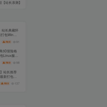
教程【站长亲测】
王】站长典藏怀
新打包Win服
程-完整PC客
91
9.9
R
经典3D冒险格
Linux服务
户端！
98
9.9
R
程】站长推荐
日最新打包整
137
9.9
R