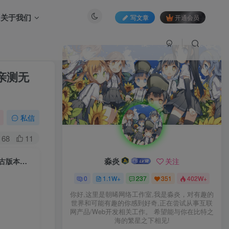
关于我们
写文章
开通会员
亲测无
私信
68
11
淼炎
关注
GOD 天河引擎传奇手游 176 天河复古服务端 完美复刻端游经典 纯情怀复古版本【站长亲测无 BUG】
0
1.1W+
237
351
402W+
你好,这里是朝晞网络工作室,我是淼炎，对有趣的
世界和可能有趣的你感到好奇,正在尝试从事互联
网产品/Web开发相关工作。 希望能与你在比特之
海的繁星之下相见!