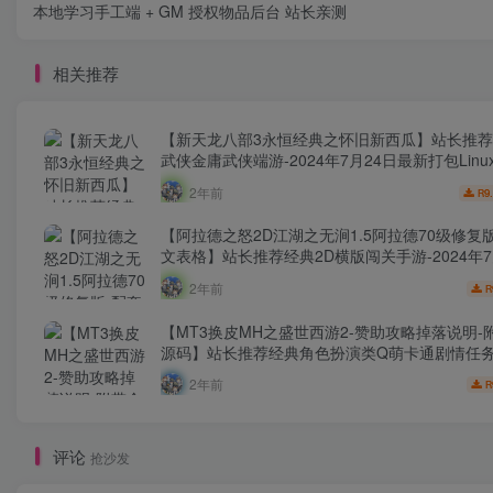
本地学习手工端 + GM 授权物品后台 站长亲测
相关推荐
【新天龙八部3永恒经典之怀旧新西瓜】站长推荐
武侠金庸武侠端游-2024年7月24日最新打包Lin
源码视频架设教程-完整PC客户端-配套GM工具
2年前
9
R
【阿拉德之怒2D江湖之无涧1.5阿拉德70级修复
文表格】站长推荐经典2D横版闯关手游-2024年7
最新打包Linux服务端源码视频架设教程-GM总运
2年前
R
管理后台-新版多功能GM授权后台-安卓苹果IOS
本！
【MT3换皮MH之盛世西游2-赞助攻略掉落说明-
源码】站长推荐经典角色扮演类Q萌卡通剧情任
游-2024年7月20日最新打包Linux服务端源码
2年前
R
程-多功能GM网页后台工具-安卓苹果ios双端版
评论
抢沙发