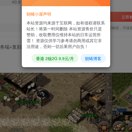
0.9
R
朝晞小屋声明
立即
本站资源均来源于互联网，如有侵权请联系
您当前未登录！建议登陆后购买，可保
站长！将第一时间删除 本站资源售价只是
赞助，收取费用仅维持本站的日常运营所
需！ 资源仅供学习参考请勿商用或其它非
法用途，否则一切后果用户自负！
服务端+复刻端游+情怀复古
香港 2核2G 9.9元/月
朝晞博客