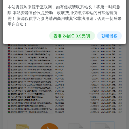
本站资源均来源于互联网，如有侵权请联系站长！将第一时间删
视频教程在于自学，工具在于自己摸索！本站不负责讲解或
除 本站资源售价只是赞助，收取费用仅维持本站的日常运营所
答疑。
需！ 资源仅供学习参考请勿商用或其它非法用途，否则一切后果
用户自负！
此教程仅供研究学习使用!
香港 2核2G 9.9元/月
朝晞博客