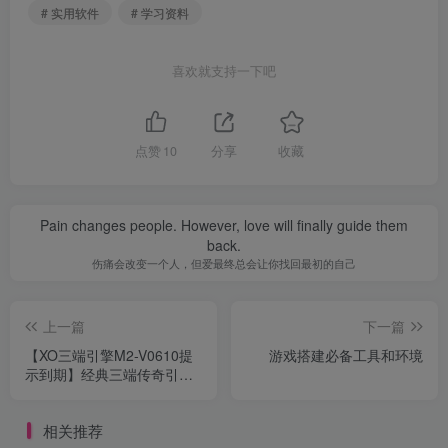
# 实用软件
# 学习资料
喜欢就支持一下吧
点赞
10
分享
收藏
Pain changes people. However, love will finally guide them
back.
伤痛会改变一个人，但爱最终总会让你找回最初的自己
上一篇
下一篇
【XO三端引擎M2-V0610提
游戏搭建必备工具和环境
示到期】经典三端传奇引
擎-2023年10月11日全新打
包整理-到期补丁！
相关推荐