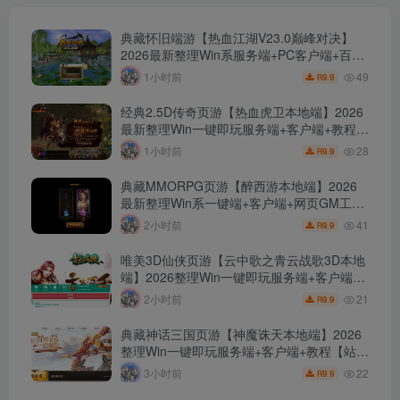
典藏怀旧端游【热血江湖V23.0巅峰对决】
2026最新整理Win系服务端+PC客户端+百宝
阁+源码+在线GM工具+教程【站长亲测】
49
1小时前
9.9
R
经典2.5D传奇页游【热血虎卫本地端】2026
最新整理Win一键即玩服务端+客户端+教程
【站长亲测】
28
1小时前
9.9
R
典藏MMORPG页游【醉西游本地端】2026
最新整理Win系一键端+客户端+网页GM工具
+教程【站长亲测】
41
2小时前
9.9
R
唯美3D仙侠页游【云中歌之青云战歌3D本地
端】2026整理Win一键即玩服务端+客户端
+GM工具+教程【站长亲测】
21
2小时前
9.9
R
典藏神话三国页游【神魔诛天本地端】2026
整理Win一键即玩服务端+客户端+教程【站长
亲测】
22
3小时前
9.9
R