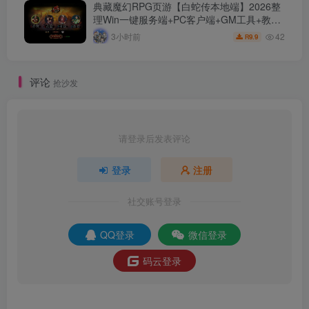
典藏魔幻RPG页游【白蛇传本地端】2026整
理Win一键服务端+PC客户端+GM工具+教程
【站长亲测】
42
3小时前
9.9
R
评论
抢沙发
请登录后发表评论
登录
注册
社交账号登录
QQ登录
微信登录
码云登录