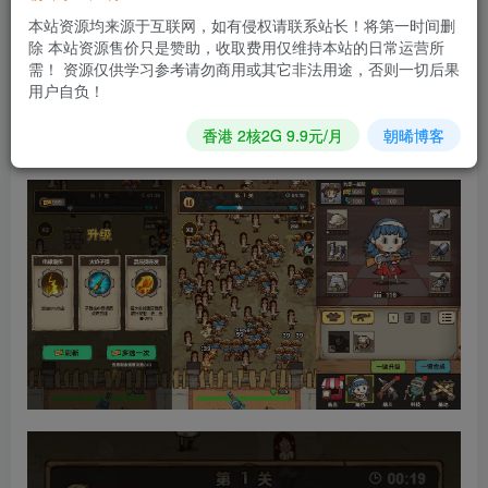
立即购买
本站资源均来源于互联网，如有侵权请联系站长！将第一时间删
您当前未登录！建议登陆后购买，可保存购买订单
除 本站资源售价只是赞助，收取费用仅维持本站的日常运营所
需！ 资源仅供学习参考请勿商用或其它非法用途，否则一切后果
用户自负！
三网H5防僵尸开炮游戏【向猛鬼开炮H5】2025最新整理
香港 2核2G 9.9元/月
朝晞博客
WIN系服务端+Linux手工服务端+附赠源码+教程