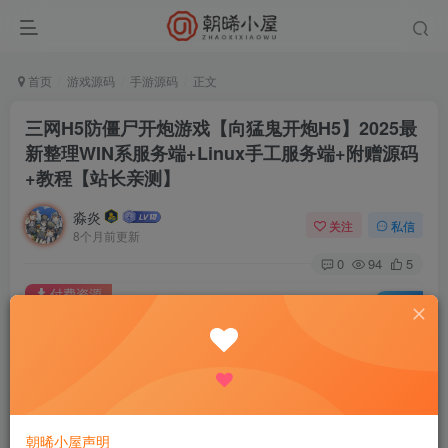
首页
游戏源码
手游源码
正文
三网H5防僵尸开炮游戏【向猛鬼开炮H5】2025最
新整理WIN系服务端+Linux手工服务端+附赠源码
+教程【站长亲测】
淼炎
关注
私信
8个月前更新
0
94
5
付费资源
已售 2
三网H5防僵尸开炮游戏【向猛鬼开炮H5】2025最新整理WIN系服务端+Linux手工服务端+附赠源码+教程【站长亲测】
此内容为付费资源，请付费后查看
9.9
限时特惠
18.8
R
R
0.9
免费
普通会员
R
超级会员
朝晞小屋声明