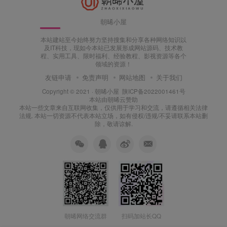
朝晞小屋
本站建站至今始终努力坚持搜集和分享各种网络知识以
及IT科技，现如今本站已发展形成网站源码、技术教
程、实用工具、限时福利、经验教程、影视资源等各个
领域的资源！
友链申请
免责声明
网站地图
关于我们
Copyright © 2021 ·
朝晞小屋
陕ICP备2022001461号
本站由
朝晞云
赞助
本站一些文章来自互联网收集，仅供用于学习和交流，请遵循相关法律
法规. 本站一切资源不代表本站立场，如有侵权/违规/不妥请联系本站删
除，敬请谅解.
朝晞网络交流群
扫码加站长QQ