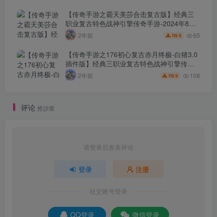
频架设教程-新版GM多功能网页授权物品后
台-GM直冲网页后台-安卓苹果IOS双端版
【传奇手游之霸天美莎合击复古版】经典三
本！
职业复古特色战神引擎传奇手游-2024年8月7
日最新打包Win服务端源码视频架设教程-新
65
2年前
9.9
R
版GM多功能网页授权物品后台-GM直冲网页
后台-安卓苹果IOS双端版本！
【传奇手游之176初心复古赤月终极-白猪3.0
插件版】经典三职业复古特色战神引擎传奇
手游-2024年8月6日最新打包Win服务端源码
108
2年前
9.9
R
视频架设教程-新版GM多功能网页授权物品
后台-GM直冲网页后台-安卓苹果IOS双端版
本！
评论
抢沙发
请登录后发表评论
登录
注册
社交账号登录
QQ登录
微信登录