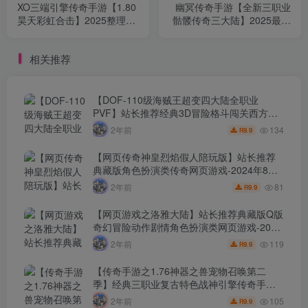
XO三端引擎传奇手游【1.80
幽冥传奇手游【全新三职业
昊天彩虹合击】2025整理复
骷髅传奇三大陆】2025最新
古服务端+彩虹皇城+冰雪世
整理WIN一键即玩服务端+三
界+土咒平原+妖神塔【站长
大陆+运营后台+GM后台
相关推荐
亲测】
【站长亲测】
【DOF-110级海贼王超变四大陆全职业
PVF】站长推荐经典3D冒险格斗闯关西方魔
幻端游-2024年8月8日最新打包Linux服务端
134
2年前
9.9
R
源码视频架设教程-等级补丁-配套完整客户
端！
【网页传奇神皇烈焰假人陪玩版】站长推荐
典藏版角色扮演类传奇网页游戏-2024年8月8
日最新打包Wn服务端源码视频架设教程-配套
81
2年前
9.9
R
GM工具！
【网页游戏之洛雅大陆】站长推荐典藏版Q版
奇幻冒险动作剧情角色扮演类网页游戏-2024
年8月7日最新打包Wn服务端源码视频架设教
119
2年前
9.9
R
程-微端-GM工具-详细外网教程！
【传奇手游之1.76神器之兽宠物召唤第二
季】经典三职业复古特色战神引擎传奇手
游-2024年8月7日最新打包Win服务端源码视
105
2年前
9.9
R