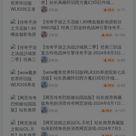
兽】站长典藏怀旧西方魔幻3D巨作端
游-2024年8月5日最新打包Win服务端源码视
71
2年前
9.9
R
频架设教程-网页注册-GM指令教程-完整PC
客户端！
【传奇手游之天花板1.80嗜血魅影免授权仿
996UI版】经典三职业特色战神引擎传奇手
游-2024年8月4日最新打包Win服务端源码视
160
2年前
9.9
R
频架设教程-新版多功能GM授权后台-GM直
冲网页后台-安卓苹果IOS双端版本！
【传奇手游之决战沙城第二季】经典三职业
复古特色战神引擎传奇手游-2024年8月3日最
新打包Win服务端源码视频架设教程-神域之
88
2年前
9.9
R
路-神魔祭坛-暗黑深渊-新版GM多功能网页授
权物品后台-GM直冲网页后台-安卓苹果IOS
【wow魔兽世界怀旧版WLK335养老院第七高
双端版本！
清版】站长典藏怀旧西方魔幻3D巨作端
游-2024年8月2日最新打包Win服务端源码视
83
2年前
9.9
R
频架设教程-网页注册-GM指令教程-完整PC
客户端！
【网页传奇烈焰修仙国战版】站长推荐典藏
版角色扮演类传奇网页游戏-2024年8月1日最
新打包Wn服务端源码视频架设教程-功勋-心
107
2年前
9.9
R
法-灵阵-灵兽系统-三国系统-擂台系统-人物修
仙系统-配套GM工具！
【网页游戏之弑仙OL-天乾】站长推荐典藏版
仙侠剧情角色扮演类网页游戏-2024年7月31
日最新打包Wn服务端源码视频架设教程-GM
101
2年前
9.9
R