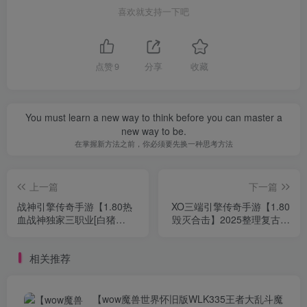
喜欢就支持一下吧
点赞
9
分享
收藏
You must learn a new way to think before you can master a
new way to be.
在掌握新方法之前，你必须要先换一种思考方法
上一篇
下一篇
战神引擎传奇手游【1.80热
XO三端引擎传奇手游【1.80
血战神独家三职业[白猪
毁灭合击】2025整理复古服
3.1]】2025整理复古服务端
务端+世外桃园+龙皇城堡
+热血大陆+蛮荒大陆+黄金
+龙渊密道【站长亲测】
相关推荐
大陆【站长亲测】
【wow魔兽世界怀旧版WLK335王者大乱斗魔