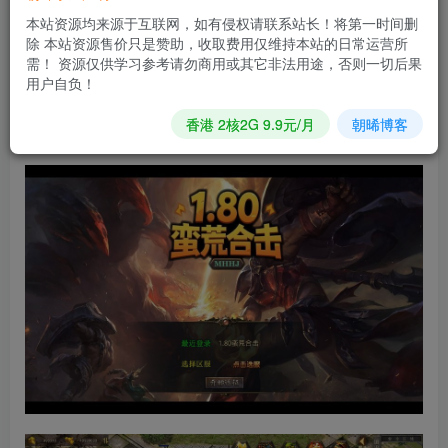
立即购买
本站资源均来源于互联网，如有侵权请联系站长！将第一时间删
您当前未登录！建议登陆后购买，可保存购买订单
除 本站资源售价只是赞助，收取费用仅维持本站的日常运营所
需！ 资源仅供学习参考请勿商用或其它非法用途，否则一切后果
用户自负！
XO三端引擎传奇手游【1.80蛮荒暴风合击】2025整理复古服
香港 2核2G 9.9元/月
朝晞博客
务端+蛮荒大陆+蛮荒庄园+蛮荒战场