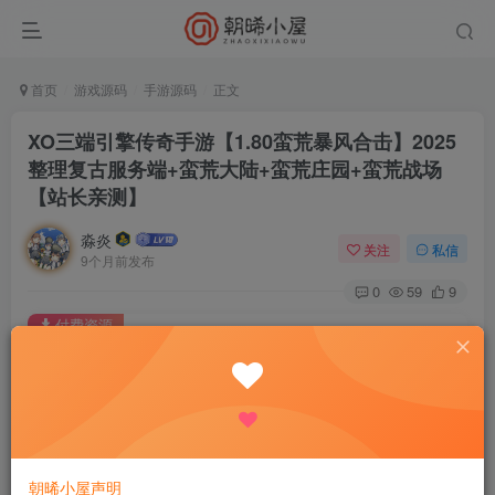
首页
游戏源码
手游源码
正文
XO三端引擎传奇手游【1.80蛮荒暴风合击】2025
整理复古服务端+蛮荒大陆+蛮荒庄园+蛮荒战场
【站长亲测】
淼炎
关注
私信
9个月前发布
0
59
9
付费资源
XO三端引擎传奇手游【1.80蛮荒暴风合击】2025整理复古服务端+蛮荒大陆+蛮荒庄园+蛮荒战场【站长亲测】
此内容为付费资源，请付费后查看
9.9
限时特惠
18.8
R
R
0.9
免费
普通会员
R
超级会员
朝晞小屋声明