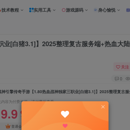
技术教程
实用工具
游戏源码
身心愉悦
业[白猪3.1]】2025整理复古服务端+热血大
关注
0
此内容为付费资源，请付费后查看
9.9
限时特惠
18.8
R
R
免费
普通会员
超级会员