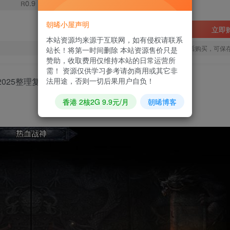
0.9
R
朝晞小屋声明
立即
本站资源均来源于互联网，如有侵权请联系
您当前未登录！建议登陆后购买，可保
站长！将第一时间删除 本站资源售价只是
赞助，收取费用仅维持本站的日常运营所
需！ 资源仅供学习参考请勿商用或其它非
法用途，否则一切后果用户自负！
】2025整理复古服务端+热血大陆+蛮荒大陆+黄金大陆
香港 2核2G 9.9元/月
朝晞博客