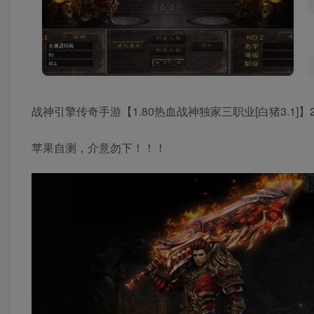
战神引擎传奇手游【1.80热血战神独家三职业[白猪3.1]
苹果自测，介意勿下！！！