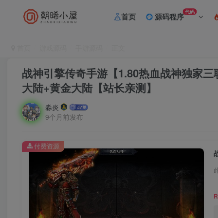
代码
首页
源码程序
首页
游戏源码
手游源码
正文
战神引擎传奇手游【1.80热血战神独家三职
大陆+黄金大陆【站长亲测】
淼炎
9个月前发布
付费资源