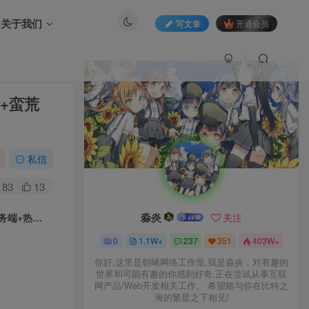
关于我们
写文章
开通会员
陆+蛮荒
私信
83
13
淼炎
关注
战神引擎传奇手游【1.80热血战神独家三职业[白猪3.1]】2025整理复古服务端+热血大陆+蛮荒大陆+黄金大陆【站长亲测】
0
1.1W+
237
351
403W+
你好,这里是朝晞网络工作室,我是淼炎，对有趣的
世界和可能有趣的你感到好奇,正在尝试从事互联
网产品/Web开发相关工作。 希望能与你在比特之
海的繁星之下相见!