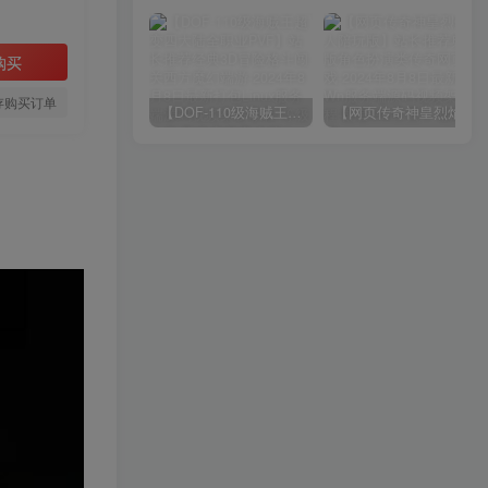
购买
存购买订单
【DOF-110级海贼王超变四大陆全职业PVF】站长推荐经典3D冒险格斗闯关西方魔幻端游-2024年8月8日最新打包Linux服务端源码视频架设教程-等级补丁-配套完整客户端！
【网页传奇神皇烈焰假人陪玩版】站长推荐典藏版角色扮演类传奇网页游戏-2024年8月8日最新打包Wn服务端源码视频架设教程-配套GM工具！