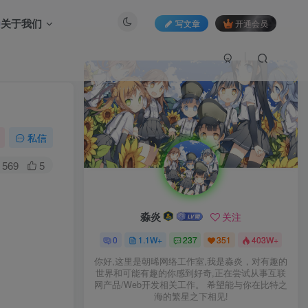
关于我们
写文章
开通会员
私信
569
5
淼炎
关注
0
1.1W+
237
351
403W+
你好,这里是朝晞网络工作室,我是淼炎，对有趣的
世界和可能有趣的你感到好奇,正在尝试从事互联
网产品/Web开发相关工作。 希望能与你在比特之
海的繁星之下相见!