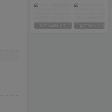
【DOF-110级海贼王超变四大陆全职业PVF】站长推荐经典3D冒险格斗闯关西方魔幻端游-2024年8月8日最新打包Linux服务端源码视频架设教程-等级补丁-配套完整客户端！
【网页传奇神皇烈焰假人陪玩版】站长推荐典藏版角色扮演类传奇网页游戏-2024年8月8日最新打包Wn服务端源码视频架设教程-配套GM工具！