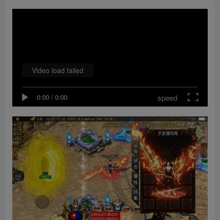
Video load failed
speed
0:00
/
0:00