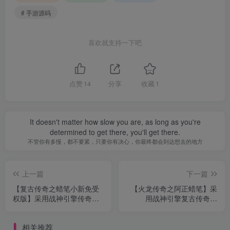
# 手游源码
喜欢就支持一下吧
点赞
14
分享
收藏
1
It doesn't matter how slow you are, as long as you're
determined to get there, you'll get there.
不管你有多慢，都不要紧，只要你有决心，你最终都会到达想去的地方
上一篇
下一篇
【复古传奇之蜡笔小新免受
【火龙传奇之阿正蜡笔】采
权版】采用战神引擎传奇手
用战神引擎复古传奇手
游-2023年2月6日最新整理
游-2023年2月6日最新整理
Win手工服务端源码视频教
Win手工服务端源码视频教
相关推荐
程-完善充值后台工具-安卓
程-完善充值后台工具-安卓