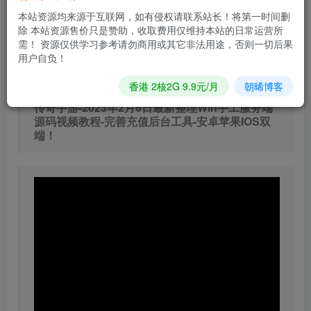
本站资源均来源于互联网，如有侵权请联系站长！将第一时间删
立即购买
除 本站资源售价只是赞助，收取费用仅维持本站的日常运营所
需！ 资源仅供学习参考请勿商用或其它非法用途，否则一切后果
您当前未登录！建议登陆后购买，可保存购买订单
用户自负！
香港 2核2G 9.9元/月
朝晞博客
【复古传奇之旺旺传奇单职业版本】采用战神引擎
传奇手游-2023年2月6日最新整理Win手工服务端
源码视频教程-完善充值后台工具-安卓苹果IOS双
端！