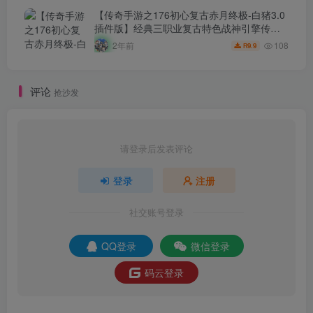
后台-安卓苹果IOS双端版本！
【传奇手游之176初心复古赤月终极-白猪3.0
插件版】经典三职业复古特色战神引擎传奇
手游-2024年8月6日最新打包Win服务端源码
108
2年前
9.9
R
视频架设教程-新版GM多功能网页授权物品
后台-GM直冲网页后台-安卓苹果IOS双端版
本！
评论
抢沙发
请登录后发表评论
登录
注册
社交账号登录
QQ登录
微信登录
码云登录