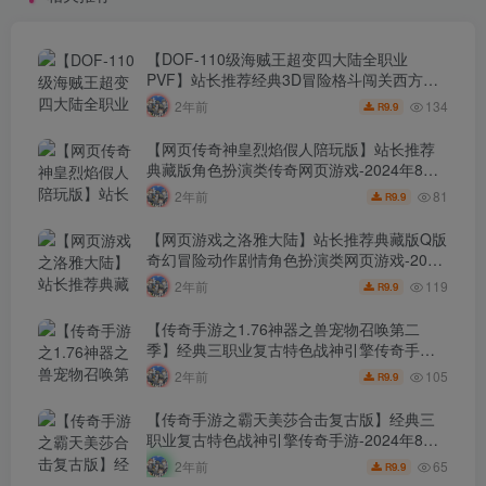
苹果IOS双端版本！
苹果IOS双端版本！
【DOF-110级海贼王超变四大陆全职业
PVF】站长推荐经典3D冒险格斗闯关西方魔
幻端游-2024年8月8日最新打包Linux服务端
134
2年前
9.9
R
源码视频架设教程-等级补丁-配套完整客户
端！
【网页传奇神皇烈焰假人陪玩版】站长推荐
典藏版角色扮演类传奇网页游戏-2024年8月8
日最新打包Wn服务端源码视频架设教程-配套
81
2年前
9.9
R
GM工具！
【网页游戏之洛雅大陆】站长推荐典藏版Q版
奇幻冒险动作剧情角色扮演类网页游戏-2024
年8月7日最新打包Wn服务端源码视频架设教
119
2年前
9.9
R
程-微端-GM工具-详细外网教程！
【传奇手游之1.76神器之兽宠物召唤第二
季】经典三职业复古特色战神引擎传奇手
游-2024年8月7日最新打包Win服务端源码视
105
2年前
9.9
R
频架设教程-新版GM多功能网页授权物品后
台-GM直冲网页后台-安卓苹果IOS双端版
【传奇手游之霸天美莎合击复古版】经典三
本！
职业复古特色战神引擎传奇手游-2024年8月7
日最新打包Win服务端源码视频架设教程-新
65
2年前
9.9
R
版GM多功能网页授权物品后台-GM直冲网页