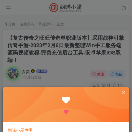
首页
游戏源码
手游源码
正文
【复古传奇之旺旺传奇单职业版本】采用战神引擎
传奇手游-2023年2月6日最新整理Win手工服务端
源码视频教程-完善充值后台工具-安卓苹果IOS双
端！
淼炎
关注
私信
2个月前更新
0
71
14
付费资源
【复古传奇之旺旺传奇单职业版本】采用战神引擎传奇手游-2023年2月6日最新整理Win手工服务端源码视频教程-完善充值后台工具-安卓苹果IOS双端！
此内容为付费资源，请付费后查看
9.9
限时特惠
18.8
R
R
0.9
免费
普通会员
R
超级会员
朝晞小屋声明