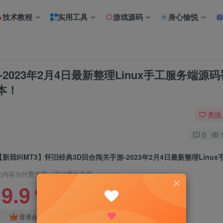
技术教程
实用工具
游戏源码
身心愉悦
2023年2月4日最新整理Linux手工服务端源
本！
关注
0
此内容为付费资源，请付费后查看
9.9
限时特惠
18.8
R
R
免费
普通会员
超级会员