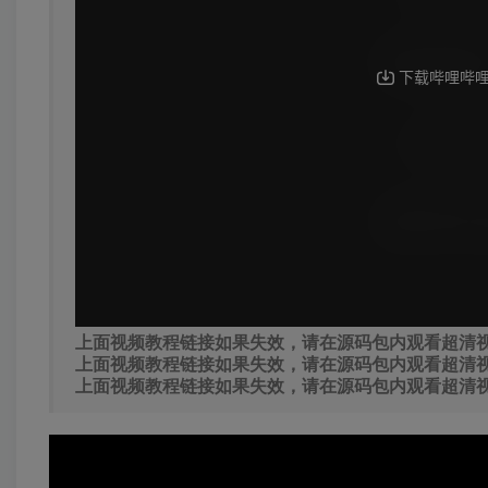
上面视频教程链接如果失效，请在源码包内观看超清
上面视频教程链接如果失效，请在源码包内观看超清
上面视频教程链接如果失效，请在源码包内观看超清