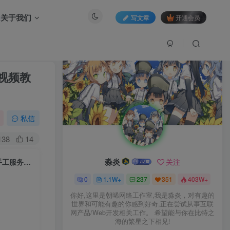
关于我们
写文章
开通会员
码视频教
私信
138
14
淼炎
关注
【新我叫MT3】怀旧经典3D回合闯关手游-2023年2月4日最新整理Linux手工服务端源码视频教程-完善GM后台工具-安卓苹果IOS双端版本！
0
1.1W+
237
351
403W+
你好,这里是朝晞网络工作室,我是淼炎，对有趣的
世界和可能有趣的你感到好奇,正在尝试从事互联
网产品/Web开发相关工作。 希望能与你在比特之
海的繁星之下相见!