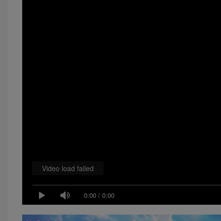
Video load failed
0:00
/
0:00