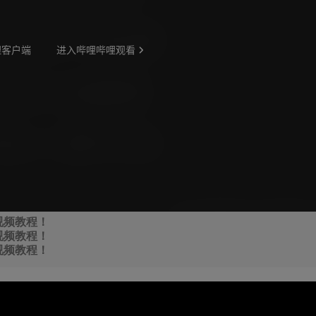
视频教程！
视频教程！
视频教程！