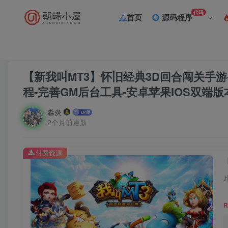
代码
首页
源码程序
首页
游戏源码
手游源码
正文
【新我叫MT3】怀旧经典3D回合闯关手游-
程-完善GM后台工具-安卓苹果IOS双端版
淼炎
2个月前更新
付费资源