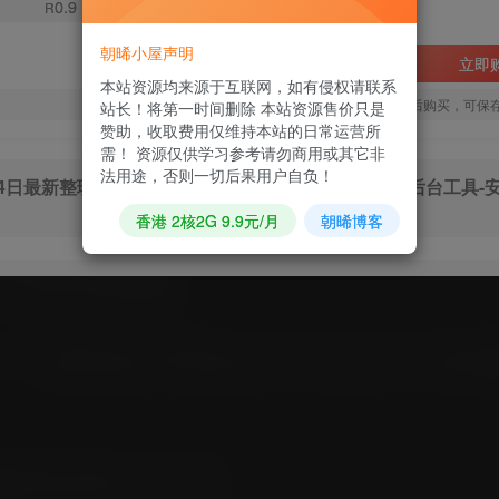
0.9
R
朝晞小屋声明
立即
本站资源均来源于互联网，如有侵权请联系
您当前未登录！建议登陆后购买，可保
站长！将第一时间删除 本站资源售价只是
赞助，收取费用仅维持本站的日常运营所
需！ 资源仅供学习参考请勿商用或其它非
法用途，否则一切后果用户自负！
月4日最新整理Linux手工服务端源码视频教程-完善GM后台工具-
香港 2核2G 9.9元/月
朝晞博客