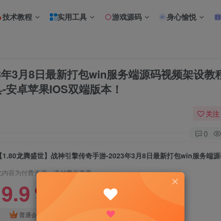
技术教程
实用工具
游戏源码
身心愉悦
23年3月8日最新打包win服务端源码视频架设教
-安卓苹果IOS双端版本！
关注
0
此内容为付费资源，请付费后查看
9.9
限时特惠
18.8
R
R
免费
普通会员
超级会员