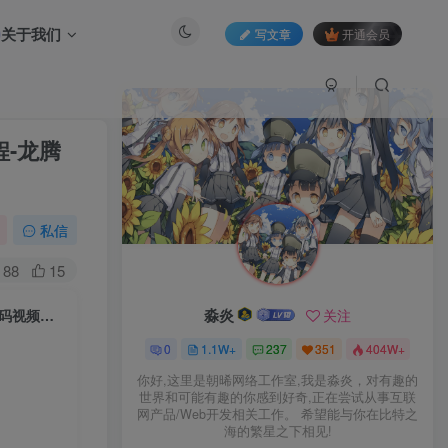
关于我们
写文章
开通会员
程-龙腾
私信
88
15
淼炎
关注
【1.80龙腾盛世】战神引擎传奇手游-2023年3月8日最新打包win服务端源码视频架设教程-龙腾旧世界-龙腾火魔洞-冰雪之城-GM后台工具-安卓苹果IOS双端版本！
0
1.1W+
237
351
404W+
你好,这里是朝晞网络工作室,我是淼炎，对有趣的
世界和可能有趣的你感到好奇,正在尝试从事互联
网产品/Web开发相关工作。 希望能与你在比特之
海的繁星之下相见!