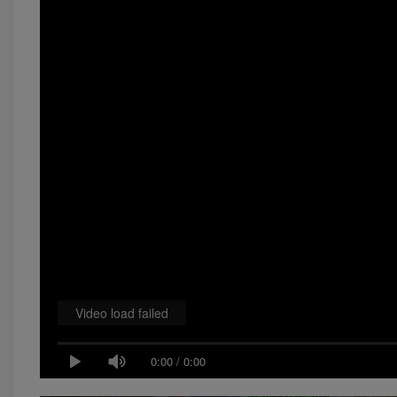
Video load failed
0:00
/
0:00