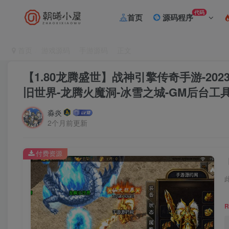
代码
首页
源码程序
首页
游戏源码
手游源码
正文
【1.80龙腾盛世】战神引擎传奇手游-20
旧世界-龙腾火魔洞-冰雪之城-GM后台工具
淼炎
2个月前更新
付费资源