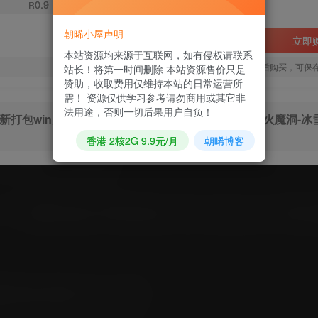
0.9
R
朝晞小屋声明
立即
本站资源均来源于互联网，如有侵权请联系
您当前未登录！建议登陆后购买，可保
站长！将第一时间删除 本站资源售价只是
赞助，收取费用仅维持本站的日常运营所
需！ 资源仅供学习参考请勿商用或其它非
法用途，否则一切后果用户自负！
日最新打包win服务端源码视频架设教程-龙腾旧世界-龙腾火魔洞-冰
香港 2核2G 9.9元/月
朝晞博客