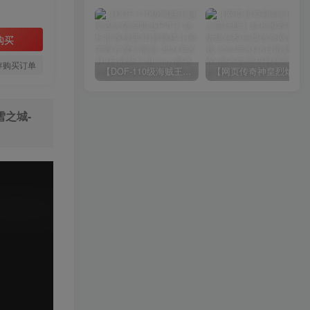
购买
存购买订单
【DOF-110级海贼王超变四大陆全职业PVF】站长推荐经典3D冒险格斗闯关西方魔幻端游-2024年8月8日最新打包Linux服务端源码视频架设教程-等级补丁-配套完整客户端！
【网页传奇神皇烈焰假人陪玩版】站长推荐典藏版角色扮演类传奇网页游戏-2024年8月8日最新打包Wn服务端源码视频架设教程-配套GM工具！
雪之城-