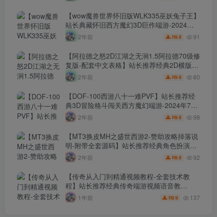
整PC客户端-配套GM工具！
【wow魔兽世界怀旧版WLK335巫妖兔子王】
站长典藏怀旧西方魔幻3D巨作端游-2024年7
月24日最新打包Win服务端源码视频架设教
91
2年前
9.9
R
程-网页注册-GM指令教程-完整PC客户端！
【阿拉德之怒2D江湖之无涧1.5阿拉德70级修
复版-配套中文表格】站长推荐经典2D横版闯
关手游-2024年7月24日最新打包Linux服务端
80
2年前
9.9
R
源码视频架设教程-GM总运营WEB管理后台-
新版多功能GM授权后台-安卓苹果IOS双端版
【DOF-100西游八十一难PVF】站长推荐经
本！
典3D冒险格斗闯关西方魔幻端游-2024年7月
24日最新打包Linux服务端源码视频架设教
98
2年前
9.9
R
程-等级补丁-配套完整客户端！
【MT3换皮MH之盛世西游2-赞助攻略掉落说
明-附带全套源码】站长推荐经典角色扮演类
Q萌卡通剧情任务回合手游-2024年7月20日
92
2年前
9.9
R
最新打包Linux服务端源码视频架设教程-多功
能GM网页后台工具-安卓苹果ios双端版本！
【传奇从入门到精通视频教程-全套技术教
程】站长推荐经典传奇端游视频语音教
程-2024年7月20日最新打包整理-0从基础新
137
1年前
9.9
R
手到精通-传奇全套技术教学！