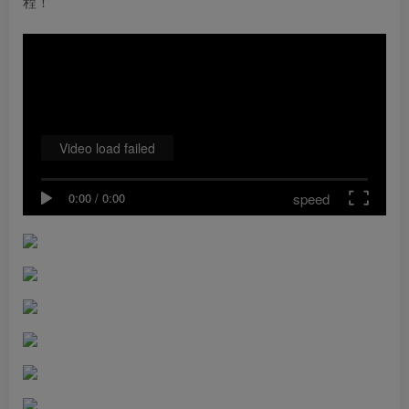
程！
Video load failed
speed
0:00
/
0:00