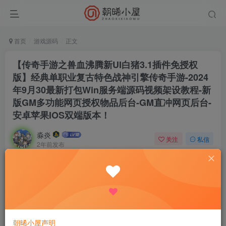
首页
游戏源码
正文
【传奇手游之兽血沸腾新UI白猪3.1插件免授权
版】经典单职业复古特色战神引擎传奇手游-2024
年9月30最新打包Win服务端源码视频架设教程-新
版GM多功能网页授权物品后台-GM直冲网页后台-
安卓苹果IOS双端版本！
淼炎
关注
私信
2年前发布
0
81
5
付费资源
【传奇手游之兽血沸腾新UI白猪3.1插件免授权版】经典单职业复古特色战神引擎传奇手游-2024年9月30最新打包Win服务端源码视频架设教程-新版GM多功能网页授权物品后台-GM直冲网页后台-安卓苹果IOS双端版本！
此内容为付费资源，请付费后查看
9.9
限时特惠
18.8
R
R
朝晞小屋声明