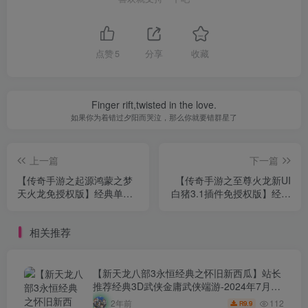
点赞
5
分享
收藏
Finger rift,twisted in the love.
如果你为着错过夕阳而哭泣，那么你就要错群星了
上一篇
下一篇
【传奇手游之起源鸿蒙之梦
【传奇手游之至尊火龙新UI
天火龙免授权版】经典单职
白猪3.1插件免授权版】经典
业复古特色战神引擎传奇手
单职业复古特色战神引擎传
游-2024年9月30最新打包
奇手游-2024年9月30最新打
相关推荐
Win服务端源码视频架设教
包Win服务端源码视频架设
程-新版GM多功能网页授权
教程-新版GM多功能网页授
物品后台-GM直冲网页后台-
权物品后台-GM直冲网页后
安卓苹果IOS双端版本！
台-安卓苹果IOS双端版本！
【新天龙八部3永恒经典之怀旧新西瓜】站长
推荐经典3D武侠金庸武侠端游-2024年7月24
日最新打包Linux服务端源码视频架设教程-完
112
2年前
9.9
R