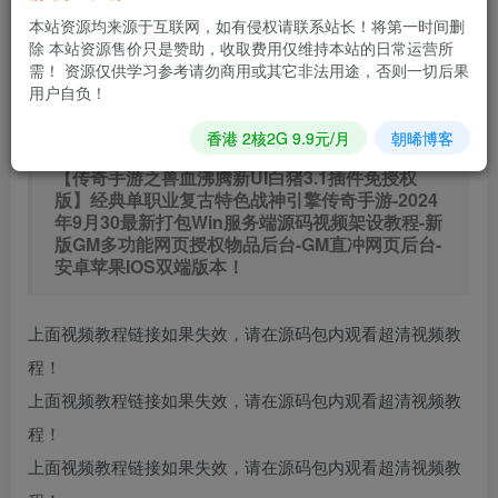
0.9
免费
普通会员
R
超级会员
本站资源均来源于互联网，如有侵权请联系站长！将第一时间删
除 本站资源售价只是赞助，收取费用仅维持本站的日常运营所
立即购买
需！ 资源仅供学习参考请勿商用或其它非法用途，否则一切后果
用户自负！
您当前未登录！建议登陆后购买，可保存购买订单
香港 2核2G 9.9元/月
朝晞博客
【传奇手游之兽血沸腾新UI白猪3.1插件免授权
版】经典单职业复古特色战神引擎传奇手游-2024
年9月30最新打包Win服务端源码视频架设教程-新
版GM多功能网页授权物品后台-GM直冲网页后台-
安卓苹果IOS双端版本！
上面视频教程链接如果失效，请在源码包内观看超清视频教
程！
上面视频教程链接如果失效，请在源码包内观看超清视频教
程！
上面视频教程链接如果失效，请在源码包内观看超清视频教