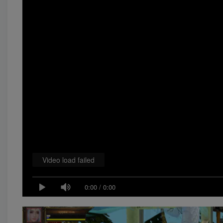
Video load failed
0:00
/
0:00