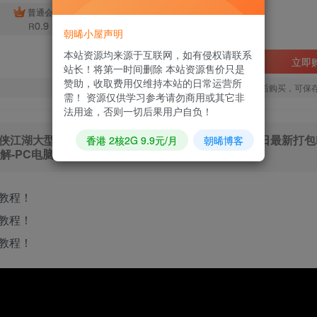
免费
普通会员
超级会员
0.9
R
朝晞小屋声明
本站资源均来源于互联网，如有侵权请联系
立即
站长！将第一时间删除 本站资源售价只是
赞助，收取费用仅维持本站的日常运营所
您当前未登录！建议登陆后购买，可保
需！ 资源仅供学习参考请勿商用或其它非
法用途，否则一切后果用户自负！
大型3D唯美画风精品PK类端游-2023年7月30日最新打包L
香港 2核2G 9.9元/月
朝晞博客
解-PC电脑客户端-大背包-多功能GM工具！
教程！
教程！
教程！