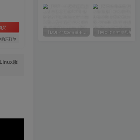
购买
【DOF-110级海贼王超变四大陆全职业PVF】站长推荐经典3D冒险格斗闯关西方魔幻端游-2024年8月8日最新打包Linux服务端源码视频架设教程-等级补丁-配套完整客户端！
【网页传奇神皇烈焰假人陪玩版】站长推荐典藏版角色扮演类传奇网页游戏-2024年8月8日最新打包Wn服务端源码视频架设教程-配套GM工具！
存购买订单
inux服