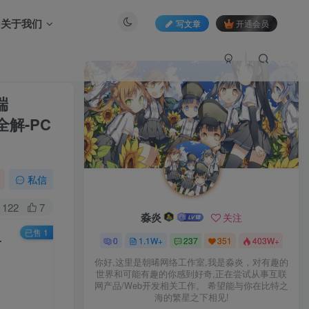
关于我们
写文章
开通会员
端
全解-PC
私信
122
7
淼炎
关注
已售 1
s掉落全解-PC电脑客户端-大背包-多功能GM工具！
0
1.1W+
237
351
403W+
你好,这里是朝晞网络工作室,我是淼炎，对有趣的
世界和可能有趣的你感到好奇,正在尝试从事互联
网产品/Web开发相关工作。 希望能与你在比特之
海的繁星之下相见!