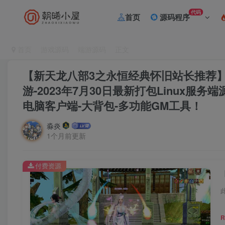
代码
首页
源码程序
首页
游戏源码
端游源码
正文
【新天龙八部3之永恒经典怀旧站长推荐】
游-2023年7月30日最新打包Linux服
电脑客户端-大背包-多功能GM工具！
淼炎
1个月前更新
付费资源