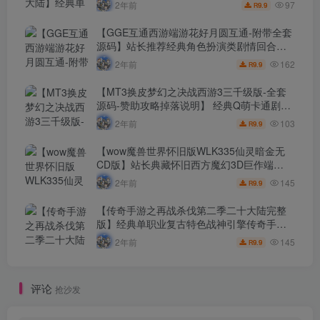
最新打包Win服务端源码视频架设教程-新版
97
2年前
9.9
R
GM多功能网页授权物品后台-GM直冲网页后
台-安卓苹果IOS双端版本！
【GGE互通西游端游花好月圆互通-附带全套
源码】站长推荐经典角色扮演类剧情回合端
游-2024年8月15日最新打包Win服务端源码
162
2年前
9.9
R
架设教程-全套源码-配套完整PC客户端-安卓
版本！
【MT3换皮梦幻之决战西游3三千级版-全套
源码-赞助攻略掉落说明】 经典Q萌卡通剧情
人物回合动作手游-2024年8月14日最新打包
103
2年前
9.9
R
Linux服务端源码视频架设教程-多功能GM网
页后台-管理后台-安卓苹果IOS双端版本！
【wow魔兽世界怀旧版WLK335仙灵暗金无
CD版】站长典藏怀旧西方魔幻3D巨作端
游-2024年8月14日最新整理打包Win服务端
145
2年前
9.9
R
源码视频架设教程-网页注册-GM指令教程-完
整PC客户端！
【传奇手游之再战杀伐第二季二十大陆完整
版】经典单职业复古特色战神引擎传奇手
游-2024年8月14日最新打包Win服务端源码
145
2年前
9.9
R
视频架设教程-新版GM多功能网页授权物品
后台-GM直冲网页后台-安卓苹果IOS双端版
本！
评论
抢沙发