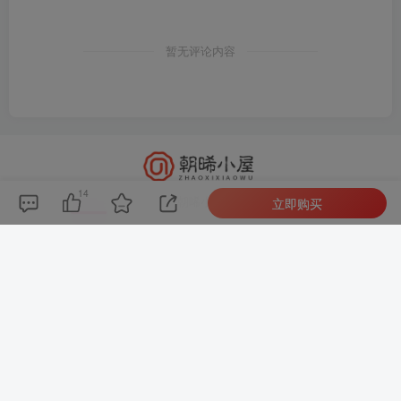
暂无评论内容
14
朝晞小屋
立即购买
本站建站至今始终努力坚持搜集和分享各种网络知识以
及IT科技，现如今本站已发展形成网站源码、技术教
程、实用工具、限时福利、经验教程、影视资源等各个
领域的资源！
友链申请
免责声明
网站地图
关于我们
Copyright © 2021 ·
朝晞小屋
陕ICP备2022001461号
本站由
朝晞云
赞助
本站一些文章来自互联网收集，仅供用于学习和交流，请遵循相关法律
法规. 本站一切资源不代表本站立场，如有侵权/违规/不妥请联系本站删
除，敬请谅解.