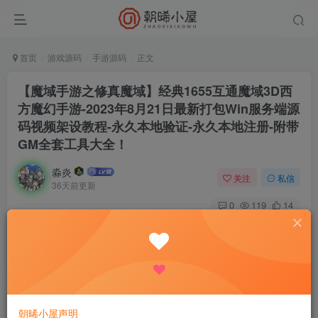
首页
游戏源码
手游源码
正文
【魔域手游之修真魔域】经典1655互通魔域3D西
方魔幻手游-2023年8月21日最新打包Win服务端源
码视频架设教程-永久本地验证-永久本地注册-附带
GM全套工具大全！
淼炎
关注
私信
36天前更新
0
119
14
付费资源
【魔域手游之修真魔域】经典1655互通魔域3D西方魔幻手游-2023年8月21日最新打包Win服务端源码视频架设教程-永久本地验证-永久本地注册-附带GM全套工具大全！
此内容为付费资源，请付费后查看
9.9
限时特惠
18.8
R
R
0.9
免费
普通会员
R
超级会员
朝晞小屋声明