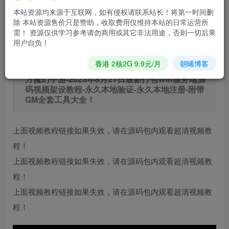
本站资源均来源于互联网，如有侵权请联系站长！将第一时间删
立即购买
除 本站资源售价只是赞助，收取费用仅维持本站的日常运营所
需！ 资源仅供学习参考请勿商用或其它非法用途，否则一切后果
您当前未登录！建议登陆后购买，可保存购买订单
用户自负！
香港 2核2G 9.9元/月
朝晞博客
【魔域手游之修真魔域】经典1655互通魔域3D西
方魔幻手游-2023年8月21日最新打包Win服务端源
码视频架设教程-永久本地验证-永久本地注册-附带
GM全套工具大全！
上面视频教程链接如果失效，请在源码包内观看超清视频教
程！
上面视频教程链接如果失效，请在源码包内观看超清视频教
程！
上面视频教程链接如果失效，请在源码包内观看超清视频教
程！