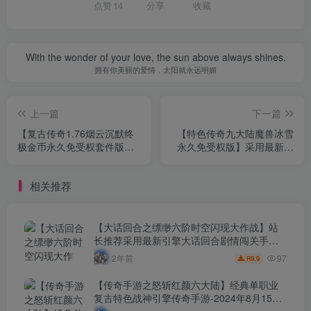
点赞
14
分享
收藏
With the wonder of your love, the sun above always shines.
拥有你美丽的爱情，太阳就永远明媚
上一篇
下一篇
【复古传奇1.76烟云沉默终
【特色传奇九大陆魔兽冰雪
极金币永久免受权套件版】
永久免受权版】采用最新战
经典战神引擎三职业特色金
神引擎单职业传奇手游-2023
币传奇手游-2023年8月22日
年8月21日最新打包Win服务
相关推荐
最新打包Win服务端源码视
端源码视频架设教程-新版多
频架设教程-新版多功能GM
功能GM网页授权后台-GM直
网页授权后台-GM直冲网页
冲网页后台工具-苹果IOS安
后台工具-苹果IOS安卓双端
卓双端版本！
【大话回合之缥缈六阶时空闪现大作战】站
版本！
长推荐采用最新引擎大话回合剧情闯关手
游-2024年8月15日最新打包Linux服务端源码
97
2年前
9.9
R
视频架设教程-GM总运营管理后台-安卓苹果
IOS双端版本！
【传奇手游之怒斩红颜六大陆】经典单职业
复古特色战神引擎传奇手游-2024年8月15日