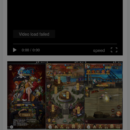
Video load failed
speed
0:00
/
0:00