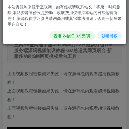
本站资源均来源于互联网，如有侵权请联系站长！将第一时间删
立即购买
除 本站资源售价只是赞助，收取费用仅维持本站的日常运营所
需！ 资源仅供学习参考请勿商用或其它非法用途，否则一切后果
您当前未登录！建议登陆后购买，可保存购买订单
用户自负！
香港 2核2G 9.9元/月
朝晞博客
【海贼王又名航海王】站长推荐经典动漫影视改编
三网H5全网通手游-2023年8月22日最新打包Win
服务端源码视频架设教程-GM总运营网页后台-新
版多功能GM网页授权后台工具！
上面视频教程链接如果失效，请在源码包内观看超清视频教
程！
上面视频教程链接如果失效，请在源码包内观看超清视频教
程！
上面视频教程链接如果失效，请在源码包内观看超清视频教
程！