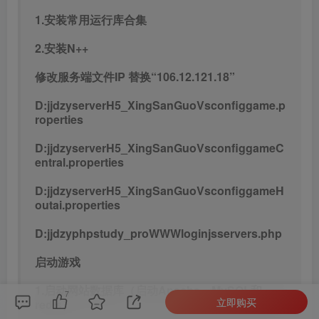
1.安装常用运行库合集
2.安装N++
修改服务端文件IP 替换“106.12.121.18”
D:jjdzyserverH5_XingSanGuoVsconfiggame.p
roperties
D:jjdzyserverH5_XingSanGuoVsconfiggameC
entral.properties
D:jjdzyserverH5_XingSanGuoVsconfiggameH
outai.properties
D:jjdzyphpstudy_proWWWloginjsservers.php
启动游戏
1.启动网站数据库（启动Apache，MySQL和
7
立即购买
redis）