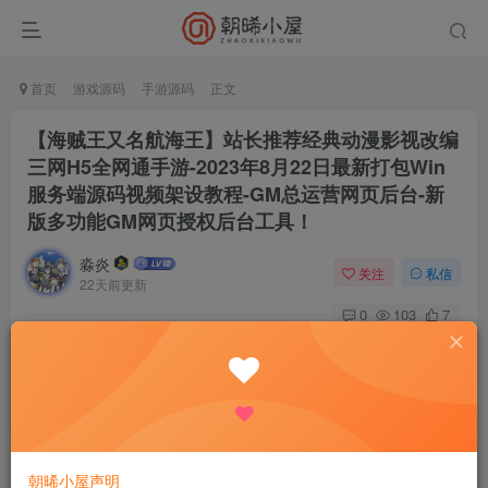
首页
游戏源码
手游源码
正文
【海贼王又名航海王】站长推荐经典动漫影视改编
三网H5全网通手游-2023年8月22日最新打包Win
服务端源码视频架设教程-GM总运营网页后台-新
版多功能GM网页授权后台工具！
淼炎
关注
私信
22天前更新
0
103
7
付费资源
已售 1
【海贼王又名航海王】站长推荐经典动漫影视改编三网H5全网通手游-2023年8月22日最新打包Win服务端源码视频架设教程-GM总运营网页后台-新版多功能GM网页授权后台工具！
此内容为付费资源，请付费后查看
9.9
限时特惠
18.8
R
R
0.9
免费
普通会员
R
超级会员
朝晞小屋声明