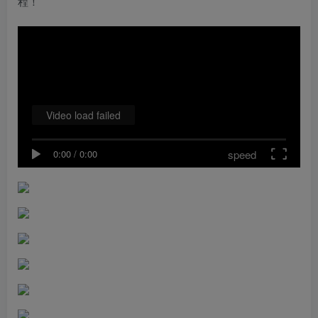
程！
Video load failed
speed
0:00
/
0:00