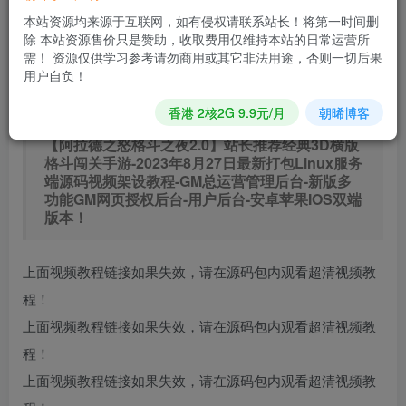
0.9
免费
普通会员
R
超级会员
本站资源均来源于互联网，如有侵权请联系站长！将第一时间删
除 本站资源售价只是赞助，收取费用仅维持本站的日常运营所
立即购买
需！ 资源仅供学习参考请勿商用或其它非法用途，否则一切后果
用户自负！
您当前未登录！建议登陆后购买，可保存购买订单
香港 2核2G 9.9元/月
朝晞博客
【阿拉德之怒格斗之夜2.0】站长推荐经典3D横版
格斗闯关手游-2023年8月27日最新打包Linux服务
端源码视频架设教程-GM总运营管理后台-新版多
功能GM网页授权后台-用户后台-安卓苹果IOS双端
版本！
上面视频教程链接如果失效，请在源码包内观看超清视频教
程！
上面视频教程链接如果失效，请在源码包内观看超清视频教
程！
上面视频教程链接如果失效，请在源码包内观看超清视频教