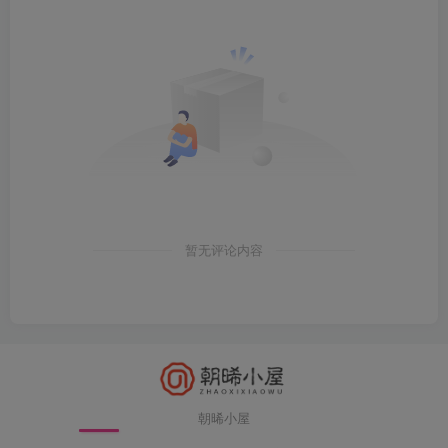
朝晞小屋
本站建站至今始终努力坚持搜集和分享各种网络知识以
及IT科技，现如今本站已发展形成网站源码、技术教
程、实用工具、限时福利、经验教程、影视资源等各个
领域的资源！
友链申请
免责声明
网站地图
关于我们
Copyright © 2021 ·
朝晞小屋
陕ICP备2022001461号
本站由
朝晞云
赞助
本站一些文章来自互联网收集，仅供用于学习和交流，请遵循相关法律
法规. 本站一切资源不代表本站立场，如有侵权/违规/不妥请联系本站删
除，敬请谅解.