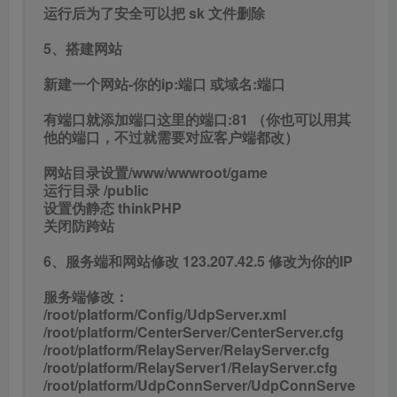
/root/platform/Config/UdpServer.xml
/root/platform/CenterServer/CenterServer.cfg
/root/platform/RelayServer/RelayServer.cfg
/root/platform/RelayServer1/RelayServer.cfg
/root/platform/UdpConnServer/UdpConnServe
r.cfg
/root/platform/UdpConnServer1/UdpConnServ
er.cfg
/root/s1/AdminServer/AdminServer.cfg
/root/s1/AdminServer/NetAddress.xml
/root/s1/Config/UdpServer.xml
到此算服务端就可以了
7、启动游戏服务
宝塔配置PM2管理器
启动文件
/www/wwwroot/gmald/src/app.js
PS:PM2添加项目出错解决方法