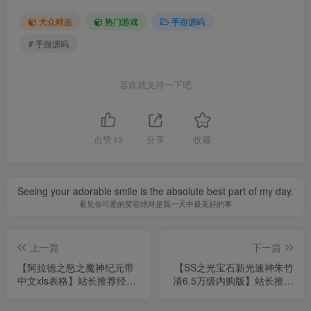
上一篇
下一篇
【阿拉德之怒之魔神纪元带
【SS之光宝石新光速神朱竹
中文xls表格】站长推荐经典
清6.5万级内购版】站长推荐
3D横版格斗闯关手游-2023
稀有二次元动漫卡通卡牌回
年8月27日最新打包Linux服
合手游-2023年8月27日最新
相关推荐
务端源码视频架设教程-GM
打包Linux服务端源码视频架
总运营管理后台-新版多功能
设教程-开放多区跨服-多功
GM网页授权后台-用户后台-
能GM网页授权后台-安卓版
安卓苹果IOS双端版本！
本！
【DOF-110级海贼王超变四大陆全职业
PVF】站长推荐经典3D冒险格斗闯关西方魔
幻端游-2024年8月8日最新打包Linux服务端
134
2年前
9.9
R
源码视频架设教程-等级补丁-配套完整客户
端！
【网页传奇神皇烈焰假人陪玩版】站长推荐
典藏版角色扮演类传奇网页游戏-2024年8月8
日最新打包Wn服务端源码视频架设教程-配套
81
2年前
9.9
R
GM工具！
【网页游戏之洛雅大陆】站长推荐典藏版Q版
奇幻冒险动作剧情角色扮演类网页游戏-2024
年8月7日最新打包Wn服务端源码视频架设教
119
2年前
9.9
R
程-微端-GM工具-详细外网教程！
【传奇手游之1.76神器之兽宠物召唤第二