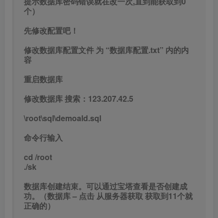
./sk
数据库创建结束。可以通过宝塔查看是否创建成
功。（数据库 – 点击 从服务器获取 获取到11个就
正确的）
运行后为了安全可以把 sk 文件删除
5、搭建网站
新建一个网站-你的ip:端口 或域名:端口
有端口就添加端口这里的端口:81 （你也可以用其
他的端口，不过就需要对应客户端都改）
网站目录设置/www/wwwroot/game
运行目录 /public
设置伪静态 thinkPHP
关闭防跨站
6、服务端和网站修改 123.207.42.5 修改为你的IP
服务端修改：