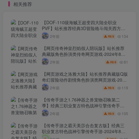
季】经典三职业复古特色战神引擎传奇手
游-2024年8月7日最新打包Win服务端源码视
105
2年前
9.9
R
频架设教程-新版GM多功能网页授权物品后
台-GM直冲网页后台-安卓苹果IOS双端版
【传奇手游之霸天美莎合击复古版】经典三
本！
职业复古特色战神引擎传奇手游-2024年8月7
日最新打包Win服务端源码视频架设教程-新
65
2年前
9.9
R
版GM多功能网页授权物品后台-GM直冲网页
后台-安卓苹果IOS双端版本！
【传奇手游之176初心复古赤月终极-白猪3.0
插件版】经典三职业复古特色战神引擎传奇
手游-2024年8月6日最新打包Win服务端源码
108
2年前
9.9
R
视频架设教程-新版GM多功能网页授权物品
后台-GM直冲网页后台-安卓苹果IOS双端版
本！
评论
抢沙发
请登录后发表评论
登录
注册
社交账号登录