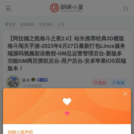
首页
游戏源码
手游源码
正文
【阿拉德之怒格斗之夜2.0】站长推荐经典3D横版
格斗闯关手游-2023年8月27日最新打包Linux服务
端源码视频架设教程-GM总运营管理后台-新版多
功能GM网页授权后台-用户后台-安卓苹果IOS双端
版本！
淼炎
关注
私信
1个月前更新
0
98
13
付费资源
【阿拉德之怒格斗之夜2.0】站长推荐经典3D横版格斗闯关手游-2023年8月27日最新打包Linux服务端源码视频架设教程-GM总运营管理后台-新版多功能GM网页授权后台-用户后台-安卓苹果IOS双端版本！
此内容为付费资源，请付费后查看
9.9
限时特惠
18.8
R
R
朝晞小屋声明