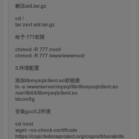
安装gcc5.2环境
cd /root
wget –no-check-certificate
https://copr.fedoraproject.org/coprs/hhorak/de
vtoolset-4-rebuild-bootstrap/repo/epel-
6/hhorak-devtoolset-4-rebuild-bootstrap-epel-
6.repo -O /etc/yum.repos.d/devtoolset-4.repo
上面是一条命令！！！全部复制粘贴！
yum install compat-libgmp-4.3.1-
1.sl7.x86_64.rpm -y
yum install compat-libmpfr-2.4.1-
1.sl7.x86_64.rpm -y
yum install devtoolset-4-gcc devtoolset-4-gcc-
c++ devtoolset-4-binutils -y
scl enable devtoolset-4 bash