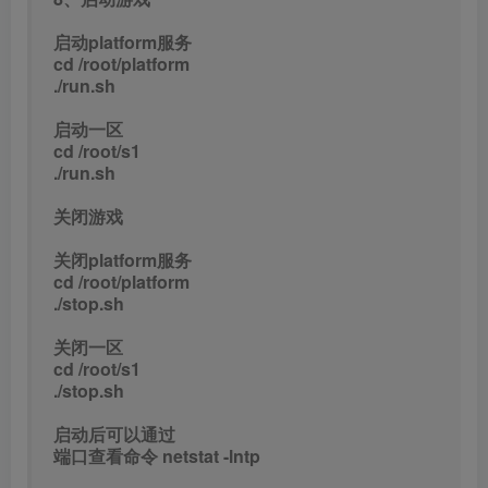
cd /root/s1
./stop.sh
启动后可以通过
端口查看命令 netstat -lntp
9、客户端修改
安卓：替换：123.207.42.5
assets/updateserver.json
assets/bin/Data/Managed/Assembly-
CSharp.dll 【MAID_ADDRESS字段 不懂修改的
见图解】
苹果：替换：搜:81 13位IP或者域名注意对位
\Payload\test.app\Data\Raw\updateserver.json
\Payload\test.app\Data\Managed\Metadata\glo
bal-metadata.dat
注册账号
外部注册链接：http://IP:81/index/Reg?
agent=syymwcom