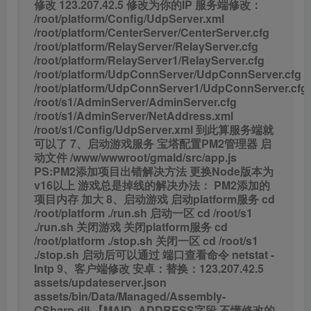
修改 123.207.42.5 修改为你的IP
服务端修改：
/root/platform/Config/UdpServer.xml
/root/platform/CenterServer/CenterServer.cfg
/root/platform/RelayServer/RelayServer.cfg
/root/platform/RelayServer1/RelayServer.cfg
/root/platform/UdpConnServer/UdpConnServer.cfg
/root/platform/UdpConnServer1/UdpConnServer.cfg
/root/s1/AdminServer/AdminServer.cfg
/root/s1/AdminServer/NetAddress.xml
/root/s1/Config/UdpServer.xml
到此算服务端就
可以了
7、启动游戏服务
宝塔配置PM2管理器
启
动文件
/www/wwwroot/gmald/src/app.js
PS:PM2添加项目出错解决方法
更换Node版本为
v16以上
游戏总是掉线的解决办法：
PM2添加的
项目内存 加大
8、启动游戏
启动platform服务
cd
/root/platform
./run.sh
启动一区
cd /root/s1
./run.sh
关闭游戏
关闭platform服务
cd
/root/platform
./stop.sh
关闭一区
cd /root/s1
./stop.sh
启动后可以通过
端口查看命令 netstat -
lntp
9、客户端修改
安卓：替换：123.207.42.5
assets/updateserver.json
assets/bin/Data/Managed/Assembly-
CSharp.dll 【MAID_ADDRESS字段 不懂修改的