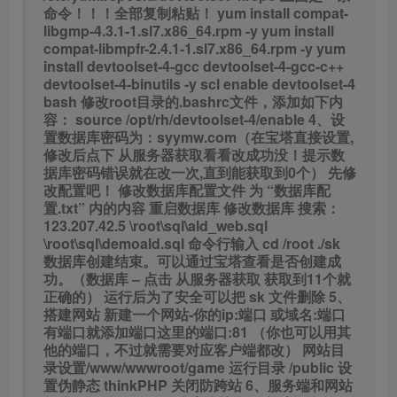
命令！！！全部复制粘贴！
yum install compat-
libgmp-4.3.1-1.sl7.x86_64.rpm -y
yum install
compat-libmpfr-2.4.1-1.sl7.x86_64.rpm -y
yum
install devtoolset-4-gcc devtoolset-4-gcc-c++
devtoolset-4-binutils -y
scl enable devtoolset-4
bash
修改root目录的.bashrc文件，添加如下内
容：
source /opt/rh/devtoolset-4/enable
4、设
置数据库密码为：syymw.com（在宝塔直接设置,
修改后点下 从服务器获取看看改成功没！提示数
据库密码错误就在改一次,直到能获取到0个）
先修
改配置吧！
修改数据库配置文件 为 “数据库配
置.txt” 内的内容
重启数据库
修改数据库 搜索：
123.207.42.5
\root\sql\ald_web.sql
\root\sql\demoald.sql
命令行输入
cd /root
./sk
数据库创建结束。可以通过宝塔查看是否创建成
功。（数据库 – 点击 从服务器获取 获取到11个就
正确的）
运行后为了安全可以把 sk 文件删除
5、
搭建网站
新建一个网站-你的ip:端口 或域名:端口
有端口就添加端口这里的端口:81 （你也可以用其
他的端口，不过就需要对应客户端都改）
网站目
录设置/www/wwwroot/game
运行目录 /public
设
置伪静态 thinkPHP
关闭防跨站
6、服务端和网站