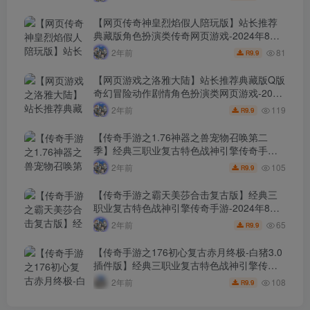
源码视频架设教程-等级补丁-配套完整客户
端！
【网页传奇神皇烈焰假人陪玩版】站长推荐
典藏版角色扮演类传奇网页游戏-2024年8月8
日最新打包Wn服务端源码视频架设教程-配套
81
2年前
9.9
R
GM工具！
【网页游戏之洛雅大陆】站长推荐典藏版Q版
奇幻冒险动作剧情角色扮演类网页游戏-2024
年8月7日最新打包Wn服务端源码视频架设教
119
2年前
9.9
R
程-微端-GM工具-详细外网教程！
【传奇手游之1.76神器之兽宠物召唤第二
季】经典三职业复古特色战神引擎传奇手
游-2024年8月7日最新打包Win服务端源码视
105
2年前
9.9
R
频架设教程-新版GM多功能网页授权物品后
台-GM直冲网页后台-安卓苹果IOS双端版
【传奇手游之霸天美莎合击复古版】经典三
本！
职业复古特色战神引擎传奇手游-2024年8月7
日最新打包Win服务端源码视频架设教程-新
65
2年前
9.9
R
版GM多功能网页授权物品后台-GM直冲网页
后台-安卓苹果IOS双端版本！
【传奇手游之176初心复古赤月终极-白猪3.0
插件版】经典三职业复古特色战神引擎传奇
手游-2024年8月6日最新打包Win服务端源码
108
2年前
9.9
R
视频架设教程-新版GM多功能网页授权物品
后台-GM直冲网页后台-安卓苹果IOS双端版