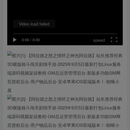
Video load failed
speed
0:00
/
0:00