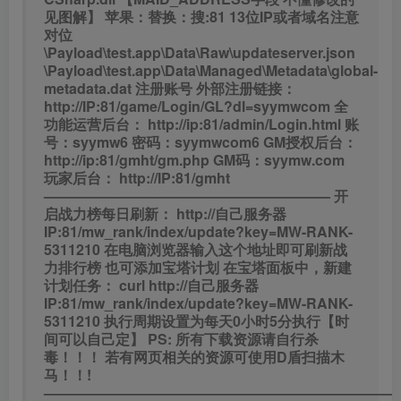
见图解】
苹果：替换：搜:81 13位IP或者域名注意
对位
\Payload\test.app\Data\Raw\updateserver.json
\Payload\test.app\Data\Managed\Metadata\global-
metadata.dat
注册账号
外部注册链接：
http://IP:81/game/Login/GL?dl=syymwcom
全
功能运营后台：
http://ip:81/admin/Login.html
账
号：syymw6
密码：syymwcom6
GM授权后台：
http://ip:81/gmht/gm.php
GM码：syymw.com
玩家后台：
http://IP:81/gmht
————————————————————
开
启战力榜每日刷新：
http://自己服务器
IP:81/mw_rank/index/update?key=MW-RANK-
5311210
在电脑浏览器输入这个地址即可刷新战
力排行榜 也可添加宝塔计划
在宝塔面板中，新建
计划任务：
curl http://自己服务器
IP:81/mw_rank/index/update?key=MW-RANK-
5311210
执行周期设置为每天0小时5分执行【时
间可以自己定】
PS:
所有下载资源请自行杀
毒！！！
若有网页相关的资源可使用D盾扫描木
马！！!
————————————————————————