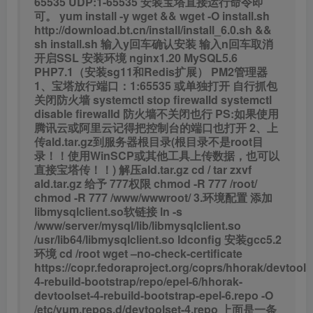
65535
UDP:1-65535
安装宝塔直接运行命令即
可。
yum install -y wget && wget -O install.sh
http://download.bt.cn/install/install_6.0.sh &&
sh install.sh
输入y回车确认安装
输入n回车取消
开启SSL
安装环境
nginx1.20
MySQL5.6
PHP7.1（安装sg11和Redis扩展）
PM2管理器
1、宝塔放行端口：1:65535
或单独打开 自行抓包
关闭防火墙
systemctl stop firewalld
systemctl
disable firewalld
防火墙不关闭也行
PS:如果使用
腾讯云或阿里云记得把控制台的端口也打开
2、上
传ald.tar.gz到服务器根目录(根目录不是root目
录！！使用WinSCP或其他工具上传数据，也可以
直接宝塔传！！)
解压ald.tar.gz
cd /
tar zxvf
ald.tar.gz
给予 777权限
chmod -R 777 /root/
chmod -R 777 /www/wwwroot/
3.环境配置
添加
libmysqlclient.so软链接
ln -s
/www/server/mysql/lib/libmysqlclient.so
/usr/lib64/libmysqlclient.so
ldconfig
安装gcc5.2
环境
cd /root
wget –no-check-certificate
https://copr.fedoraproject.org/coprs/hhorak/devtools
4-rebuild-bootstrap/repo/epel-6/hhorak-
devtoolset-4-rebuild-bootstrap-epel-6.repo -O
/etc/yum.repos.d/devtoolset-4.repo
上面是一条