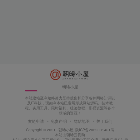
朝晞小屋
本站建站至今始终努力坚持搜集和分享各种网络知识以
及IT科技，现如今本站已发展形成网站源码、技术教
程、实用工具、限时福利、经验教程、影视资源等各个
领域的资源！
友链申请
免责声明
网站地图
关于我们
Copyright © 2021 ·
朝晞小屋
陕ICP备2022001461号
本站由
朝晞云
赞助
本站一些文章来自互联网收集，仅供用于学习和交流，请遵循相关法律