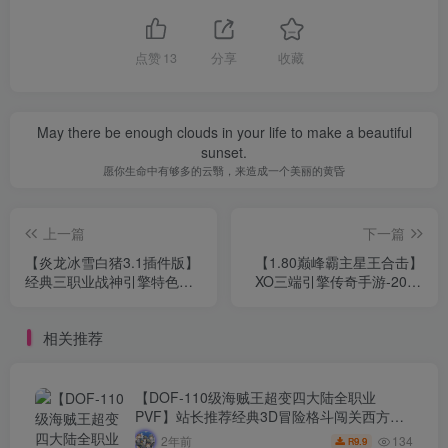
点赞
13
分享
收藏
May there be enough clouds in your life to make a beautiful
sunset.
愿你生命中有够多的云翳，来造成一个美丽的黄昏
上一篇
下一篇
【炎龙冰雪白猪3.1插件版】
【1.80巅峰霸主星王合击】
经典三职业战神引擎特色传
XO三端引擎传奇手游-2023
奇手游-2023年9月6日最新
年9月5日最新打包win服务端
打包Win服务端源码视频架
源码视频架设教程-抉择之
相关推荐
设教程-新版多功能GM网页
殿-乾陵地底-崎岖山谷-魂归
授权后台-GM直冲网页后台
黄泉-苹果IOS安卓电脑PC三
工具-安卓苹果IOS双端版
端版本！
本！
【DOF-110级海贼王超变四大陆全职业
PVF】站长推荐经典3D冒险格斗闯关西方魔
幻端游-2024年8月8日最新打包Linux服务端
134
2年前
9.9
R