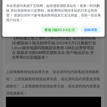
0.9
免费
普通会员
R
超级会员
本站资源均来源于互联网，如有侵权请联系站长！将第一时间删
除 本站资源售价只是赞助，收取费用仅维持本站的日常运营所
立即购买
需！ 资源仅供学习参考请勿商用或其它非法用途，否则一切后果
用户自负！
您当前未登录！建议登陆后购买，可保存购买订单
香港 2核2G 9.9元/月
朝晞博客
【阿拉德之怒之情怀之神光阿拉德】站长推荐经典
3D横版格斗闯关剧情手游-2023年9月5日最新打包
Linux服务端源码视频架设教程-GM总运营管理后
台-新版多功能GM网页授权后台-用户物品后台-安
卓苹果IOS双端版本！
上面视频教程链接如果失效，请在源码包内观看超清视频教
程！ 上面视频教程链接如果失效，请在源码包内观看超清视
频教程！ 上面视频教程链接如果失效，请在源码包内观看超
清视频教程！