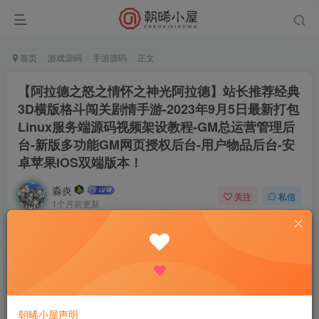
首页
游戏源码
手游源码
正文
【阿拉德之怒之情怀之神光阿拉德】站长推荐经典
3D横版格斗闯关剧情手游-2023年9月5日最新打包
Linux服务端源码视频架设教程-GM总运营管理后
台-新版多功能GM网页授权后台-用户物品后台-安
卓苹果IOS双端版本！
淼炎
关注
私信
1个月前更新
0
102
13
付费资源
【阿拉德之怒之情怀之神光阿拉德】站长推荐经典3D横版格斗闯关剧情手游-2023年9月5日最新打包Linux服务端源码视频架设教程-GM总运营管理后台-新版多功能GM网页授权后台-用户物品后台-安卓苹果IOS双端版本！
此内容为付费资源，请付费后查看
9.9
限时特惠
18.8
R
R
朝晞小屋声明