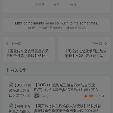
点赞
5
分享
收藏
Little compliments mean so much to me sometimes.
有时候，一点微不足道的肯定，对我却意义非凡
上一篇
下一篇
【雷霆传奇之贪玩雷霆古天
【阿拉德之怒蓝拳阿拉德全
乐甄子丹陈小春版】站长推
配套中文XSL表格端】站长
荐经典三网H5全网通PK类手
推荐经典3D横版格斗闯关手
游-2023年9月11日最新打包
游-2023年9月11日最新打包
相关推荐
Win服务端源码视频架设教
Linux服务端源码视频架设教
程-GM多功能总运营管理后
程-GM总运营管理后台-安卓
台！
苹果IOS双端版本！
【DOF-110级海贼王超变四大陆全职业
PVF】站长推荐经典3D冒险格斗闯关西方魔
幻端游-2024年8月8日最新打包Linux服务端
134
2年前
9.9
R
源码视频架设教程-等级补丁-配套完整客户
端！
【网页传奇神皇烈焰假人陪玩版】站长推荐
典藏版角色扮演类传奇网页游戏-2024年8月8