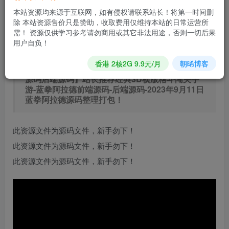
本站资源均来源于互联网，如有侵权请联系站长！将第一时间删
立即购买
除 本站资源售价只是赞助，收取费用仅维持本站的日常运营所
需！ 资源仅供学习参考请勿商用或其它非法用途，否则一切后果
您当前未登录！建议登陆后购买，可保存购买订单
用户自负！
香港 2核2G 9.9元/月
朝晞博客
【阿拉德之怒蓝拳阿拉德全配套中文XSL表格前端
源码后端源码】站长推荐经典3D横版格斗闯关手
游-蓝拳阿拉德前端源码-后端源码-2023年9月11日
蓝拳阿拉德源码整理打包！
此资源文件为源码文件，新手勿下！
此资源文件为源码文件，新手勿下！
此资源文件为源码文件，新手勿下！