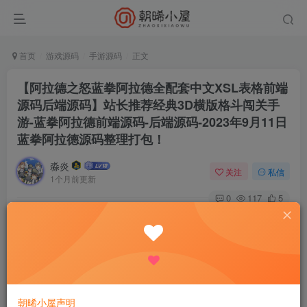
首页
游戏源码
手游源码
正文
【阿拉德之怒蓝拳阿拉德全配套中文XSL表格前端
源码后端源码】站长推荐经典3D横版格斗闯关手
游-蓝拳阿拉德前端源码-后端源码-2023年9月11日
蓝拳阿拉德源码整理打包！
淼炎
关注
私信
1个月前更新
0
117
5
付费资源
【阿拉德之怒蓝拳阿拉德全配套中文XSL表格前端源码后端源码】站长推荐经典3D横版格斗闯关手游-蓝拳阿拉德前端源码-后端源码-2023年9月11日蓝拳阿拉德源码整理打包！
此内容为付费资源，请付费后查看
9.9
限时特惠
18.8
R
R
0.9
免费
普通会员
R
超级会员
朝晞小屋声明