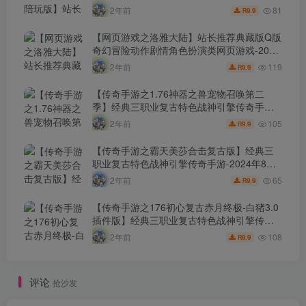
日最新打包Wn服务端源码视频架设教程-配套
81
2年前
9.9
R
GM工具！
【网页游戏之洛雅大陆】站长推荐典藏版Q版
奇幻冒险动作剧情角色扮演类网页游戏-2024
年8月7日最新打包Wn服务端源码视频架设教
119
2年前
9.9
R
程-微端-GM工具-详细外网教程！
【传奇手游之1.76神器之兽宠物召唤第二
季】经典三职业复古特色战神引擎传奇手
游-2024年8月7日最新打包Win服务端源码视
105
2年前
9.9
R
频架设教程-新版GM多功能网页授权物品后
台-GM直冲网页后台-安卓苹果IOS双端版
【传奇手游之霸天美莎合击复古版】经典三
本！
职业复古特色战神引擎传奇手游-2024年8月7
日最新打包Win服务端源码视频架设教程-新
65
2年前
9.9
R
版GM多功能网页授权物品后台-GM直冲网页
后台-安卓苹果IOS双端版本！
【传奇手游之176初心复古赤月终极-白猪3.0
插件版】经典三职业复古特色战神引擎传奇
手游-2024年8月6日最新打包Win服务端源码
108
2年前
9.9
R
视频架设教程-新版GM多功能网页授权物品
后台-GM直冲网页后台-安卓苹果IOS双端版
本！
评论
抢沙发