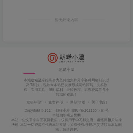
暂无评论内容
朝晞小屋
本站建站至今始终努力坚持搜集和分享各种网络知识以
及IT科技，现如今本站已发展形成网站源码、技术教
程、实用工具、限时福利、经验教程、影视资源等各个
领域的资源！
友链申请
免责声明
网站地图
关于我们
Copyright © 2021 ·
朝晞小屋
陕ICP备2022001461号
本站由
朝晞云
赞助
本站一些文章来自互联网收集，仅供用于学习和交流，请遵循相关法律
法规. 本站一切资源不代表本站立场，如有侵权/违规/不妥请联系本站删
除，敬请谅解.