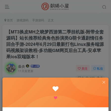
首页
游戏源码
手游源码
正文
【MT3换皮MH之晓梦西游第二季挂机版-附带全套
源码】站长推荐经典角色扮演类Q萌卡通剧情任务
回合手游-2024年6月29日最新打包Linux服务端源
码视频架设教程-多功能GM网页后台工具-安卓苹
果ios双端版本！
淼炎
关注
私信
11天前更新
0
103
9
付费资源
【MT3换皮MH之晓梦西游第二季挂机版-附带全套源码】站长推荐经典角色扮演类Q萌卡通剧情任务回合手游-2024年6月29日最新打包Linux服务端源码视频架设教程-多功能GM网页后台工具-安卓苹果ios双端版本！
此内容为付费资源，请付费后查看
9.9
限时特惠
18.8
R
R