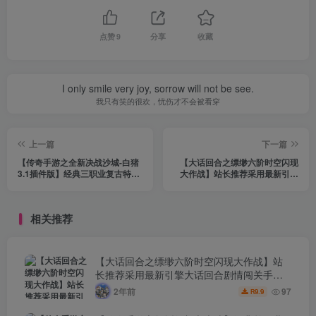
点赞
9
分享
收藏
I only smile very joy, sorrow will not be see.
我只有笑的很欢，忧伤才不会被看穿
上一篇
下一篇
【传奇手游之全新决战沙城-白猪
【大话回合之缥缈六阶时空闪现
3.1插件版】经典三职业复古特色
大作战】站长推荐采用最新引擎
战神引擎传奇手游-2024年6月29
大话回合剧情闯关手游-2024年8
日最新打包Win服务端源码视频架
月15日最新打包Linux服务端源码
设教程-新版GM多功能网页授权
视频架设教程-GM总运营管理后
相关推荐
物品后台-GM直冲网页后台-安卓
台-安卓苹果IOS双端版本！
苹果IOS双端版本！
【大话回合之缥缈六阶时空闪现大作战】站
长推荐采用最新引擎大话回合剧情闯关手
游-2024年8月15日最新打包Linux服务端源码
2年前
97
9.9
R
视频架设教程-GM总运营管理后台-安卓苹果
IOS双端版本！