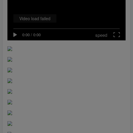
Video load failed
speed
0:00
/
0:00