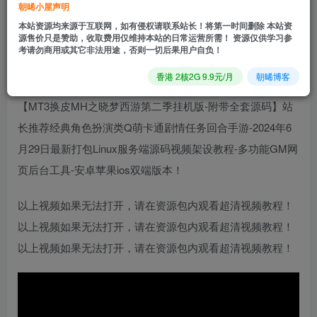
朝晞小屋声明
0.9
免费
普通会员
R
超级会员
本站资源均来源于互联网，如有侵权请联系站长！将第一时间删除 本站资
立即购买
源售价只是赞助，收取费用仅维持本站的日常运营所需！ 资源仅供学习参
考请勿商用或其它非法用途，否则一切后果用户自负！
您当前未登录！建议登陆后购买，可保存购买订单
香港 2核2G 9.9元/月
朝晞博客
【MT3换皮MH之晓梦西游第二季挂机版-附带全套源码】站
长推荐经典角色扮演类Q萌卡通剧情任务回合手游-2024年6
月29日最新打包Linux服务端源码视频架设教程-多功能GM网
页后台工具-安卓苹果ios双端版本！
以上视频如果无法打开，请在资源包内观看超清视频教程！
以上视频如果无法打开，请在资源包内观看超清视频教程！
以上视频如果无法打开，请在资源包内观看超清视频教程！