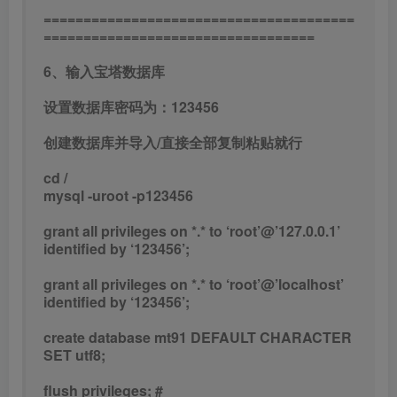
=======================================
==================================
6、输入宝塔数据库
设置数据库密码为：123456
创建数据库并导入/直接全部复制粘贴就行
cd /
mysql -uroot -p123456
grant all privileges on *.* to ‘root’@’127.0.0.1’
identified by ‘123456’;
grant all privileges on *.* to ‘root’@’localhost’
identified by ‘123456’;
create database mt91 DEFAULT CHARACTER
SET utf8;
flush privileges; #