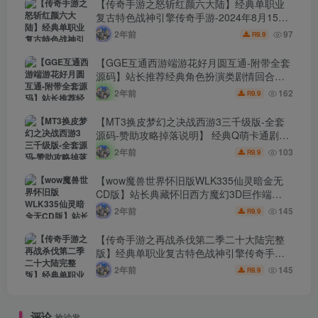
【传奇手游之怒斩红颜六大陆】经典单职业
复古特色战神引擎传奇手游-2024年8月15日
最新打包Win服务端源码视频架设教程-新版
2年前
97
9.9
R
GM多功能网页授权物品后台-GM直冲网页后
台-安卓苹果IOS双端版本！
【GGE互通西游端游花好月圆互通-附带全套
源码】站长推荐经典角色扮演类剧情回合端
游-2024年8月15日最新打包Win服务端源码
2年前
162
9.9
R
架设教程-全套源码-配套完整PC客户端-安卓
版本！
【MT3换皮梦幻之决战西游3三千级版-全套
源码-赞助攻略掉落说明】 经典Q萌卡通剧情
人物回合动作手游-2024年8月14日最新打包
2年前
103
9.9
R
Linux服务端源码视频架设教程-多功能GM网
页后台-管理后台-安卓苹果IOS双端版本！
【wow魔兽世界怀旧版WLK335仙灵暗金无
CD版】站长典藏怀旧西方魔幻3D巨作端
游-2024年8月14日最新整理打包Win服务端
2年前
145
9.9
R
源码视频架设教程-网页注册-GM指令教程-完
整PC客户端！
【传奇手游之再战杀伐第二季二十大陆完整
版】经典单职业复古特色战神引擎传奇手
游-2024年8月14日最新打包Win服务端源码
2年前
145
9.9
R
视频架设教程-新版GM多功能网页授权物品
后台-GM直冲网页后台-安卓苹果IOS双端版
本！
评论
抢沙发