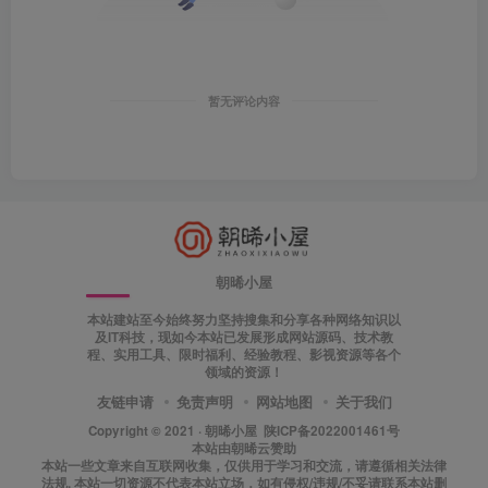
暂无评论内容
朝晞小屋
本站建站至今始终努力坚持搜集和分享各种网络知识以
及IT科技，现如今本站已发展形成网站源码、技术教
程、实用工具、限时福利、经验教程、影视资源等各个
领域的资源！
友链申请
免责声明
网站地图
关于我们
Copyright © 2021 ·
朝晞小屋
陕ICP备2022001461号
本站由
朝晞云
赞助
本站一些文章来自互联网收集，仅供用于学习和交流，请遵循相关法律
法规. 本站一切资源不代表本站立场，如有侵权/违规/不妥请联系本站删