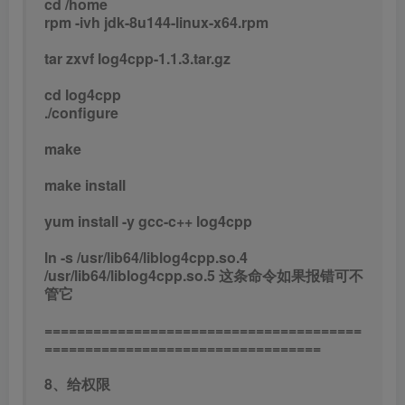
cd /home
rpm -ivh jdk-8u144-linux-x64.rpm
tar zxvf log4cpp-1.1.3.tar.gz
cd log4cpp
./configure
make
make install
yum install -y gcc-c++ log4cpp
ln -s /usr/lib64/liblog4cpp.so.4
/usr/lib64/liblog4cpp.so.5 这条命令如果报错可不
管它
=======================================
==================================
8、给权限