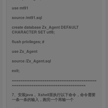
use mt91
source /mt91.sql
create database Zx_Agent DEFAULT
CHARACTER SET utf8;
flush privileges; #
use Zx_Agent
source /Zx_Agent.sql
exit;
=======================================
==================================
7、安装java， Xshell里执行以下命令，命令需要
一条一条的输入，跑完一个再输一个