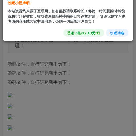
立即购买
朝晞小屋声明
本站资源均来源于互联网，如有侵权请联系站长！将第一时间删除 本站资
您当前未登录！建议登陆后购买，可保存购买订单
源售价只是赞助，收取费用仅维持本站的日常运营所需！ 资源仅供学习参
考请勿商用或其它非法用途，否则一切后果用户自负！
【天地决龙将-前后端全套源码】站长推荐3D仙侠
香港 2核2G 9.9元/月
朝晞博客
角色扮演剧情手游-2024年7月16日最新打包整
理！
源码文件，自行研究新手勿下！
源码文件，自行研究新手勿下！
源码文件，自行研究新手勿下！