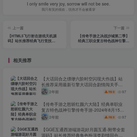
I only smile very joy, sorrow will not be see.
我只有笑的很欢，忧伤才不会被看穿
上一篇
下一篇
【HTML5飞行射击游戏天机源
【传奇手游之决战沙城第二季】
码】站长推荐经典飞行竞技
经典三职业复古特色战神引擎传
HTML5游戏-2024年7月16日最新
奇手游-2024年8月3日最新打包
打包整理！
Win服务端源码视频架设教程-神
域之路-神魔祭坛-暗黑深渊-新版
相关推荐
GM多功能网页授权物品后台-GM
直冲网页后台-安卓苹果IOS双端
版本！
【大话回合之缥缈六阶时空闪现大作战】站
长推荐采用最新引擎大话回合剧情闯关手
游-2024年8月15日最新打包Linux服务端源码
2年前
97
9.9
R
视频架设教程-GM总运营管理后台-安卓苹果
IOS双端版本！
【传奇手游之怒斩红颜六大陆】经典单职业
复古特色战神引擎传奇手游-2024年8月15日
最新打包Win服务端源码视频架设教程-新版
2年前
97
9.9
R
GM多功能网页授权物品后台-GM直冲网页后
台-安卓苹果IOS双端版本！
【GGE互通西游端游花好月圆互通-附带全套
源码】站长推荐经典角色扮演类剧情回合端