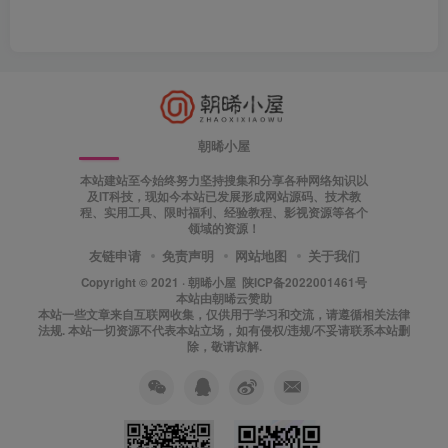
朝晞小屋
本站建站至今始终努力坚持搜集和分享各种网络知识以
及IT科技，现如今本站已发展形成网站源码、技术教
程、实用工具、限时福利、经验教程、影视资源等各个
领域的资源！
友链申请
免责声明
网站地图
关于我们
Copyright © 2021 ·
朝晞小屋
陕ICP备2022001461号
本站由
朝晞云
赞助
本站一些文章来自互联网收集，仅供用于学习和交流，请遵循相关法律
法规. 本站一切资源不代表本站立场，如有侵权/违规/不妥请联系本站删
除，敬请谅解.