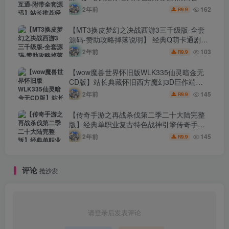
游-2024年8月15日最新打包Win服务端源码
2年前
162
9.9
R
架设教程-全套源码-配套完整PC客户端-安卓
版本！
【MT3换皮梦幻之决战西游3三千级版-全套
源码-赞助攻略掉落说明】 经典Q萌卡通剧情
人物回合动作手游-2024年8月14日最新打包
2年前
103
9.9
R
Linux服务端源码视频架设教程-多功能GM网
页后台-管理后台-安卓苹果IOS双端版本！
【wow魔兽世界怀旧版WLK335仙灵暗金无
CD版】站长典藏怀旧西方魔幻3D巨作端
游-2024年8月14日最新整理打包Win服务端
2年前
145
9.9
R
源码视频架设教程-网页注册-GM指令教程-完
整PC客户端！
【传奇手游之再战杀伐第二季二十大陆完整
版】经典单职业复古特色战神引擎传奇手
游-2024年8月14日最新打包Win服务端源码
2年前
145
9.9
R
视频架设教程-新版GM多功能网页授权物品
后台-GM直冲网页后台-安卓苹果IOS双端版
本！
评论
抢沙发
请登录后发表评论