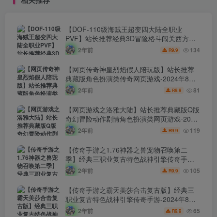
【DOF-110级海贼王超变四大陆全职业
PVF】站长推荐经典3D冒险格斗闯关西方魔
幻端游-2024年8月8日最新打包Linux服务端
2年前
134
9.9
R
源码视频架设教程-等级补丁-配套完整客户
端！
【网页传奇神皇烈焰假人陪玩版】站长推荐
典藏版角色扮演类传奇网页游戏-2024年8月8
日最新打包Wn服务端源码视频架设教程-配套
2年前
81
9.9
R
GM工具！
【网页游戏之洛雅大陆】站长推荐典藏版Q版
奇幻冒险动作剧情角色扮演类网页游戏-2024
年8月7日最新打包Wn服务端源码视频架设教
2年前
119
9.9
R
程-微端-GM工具-详细外网教程！
【传奇手游之1.76神器之兽宠物召唤第二
季】经典三职业复古特色战神引擎传奇手
游-2024年8月7日最新打包Win服务端源码视
2年前
105
9.9
R
频架设教程-新版GM多功能网页授权物品后
台-GM直冲网页后台-安卓苹果IOS双端版
【传奇手游之霸天美莎合击复古版】经典三
本！
职业复古特色战神引擎传奇手游-2024年8月7
日最新打包Win服务端源码视频架设教程-新
2年前
65
9.9
R