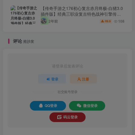
版GM多功能网页授权物品后台-GM直冲网页
后台-安卓苹果IOS双端版本！
【传奇手游之176初心复古赤月终极-白猪3.0
插件版】经典三职业复古特色战神引擎传奇
手游-2024年8月6日最新打包Win服务端源码
2年前
108
9.9
R
视频架设教程-新版GM多功能网页授权物品
后台-GM直冲网页后台-安卓苹果IOS双端版
本！
评论
抢沙发
请登录后发表评论
登录
注册
社交账号登录
QQ登录
微信登录
码云登录