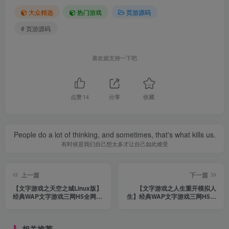
大众精选
热门游戏
页游源码
# 页游源码
喜欢就支持一下吧
点赞
14
分享
收藏
People do a lot of thinking, and sometimes, that's what kills us.
有时候是我们自己想太多才让自己如此难受
上一篇
下一篇
【文字游戏之天空之城Linux版】
【文字游戏之人生重开模拟人
经典WAP文字游戏三网H5全网
生】经典WAP文字游戏三网H5全
通-2023年11月6日最新打包
网通剧情闯关手游-2023年11月4
Linux服务端源码视频架设教程！
日最新打包Win服务端源码视频架
设教程-完整GM网页后台工具！
相关推荐