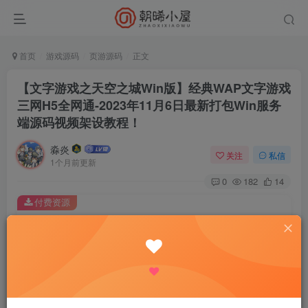
首页
游戏源码
页游源码
正文
【文字游戏之天空之城Win版】经典WAP文字游戏
三网H5全网通-2023年11月6日最新打包Win服务
端源码视频架设教程！
淼炎
关注
私信
1个月前更新
0
182
14
付费资源
【文字游戏之天空之城Win版】经典WAP文字游戏三网H5全网通-2023年11月6日最新打包Win服务端源码视频架设教程！
此内容为付费资源，请付费后查看
9.9
限时特惠
18.8
R
R
0.9
免费
普通会员
R
超级会员