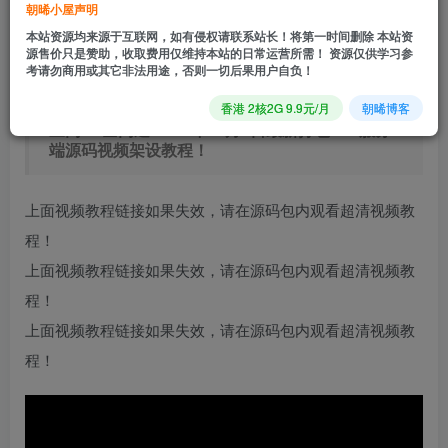
立即购买
朝晞小屋声明
本站资源均来源于互联网，如有侵权请联系站长！将第一时间删除 本站资
您当前未登录！建议登陆后购买，可保存购买订单
源售价只是赞助，收取费用仅维持本站的日常运营所需！ 资源仅供学习参
考请勿商用或其它非法用途，否则一切后果用户自负！
【文字游戏之天空之城Win版】经典WAP文字游戏
香港 2核2G 9.9元/月
朝晞博客
三网H5全网通-2023年11月6日最新打包Win服务
端源码视频架设教程！
上面视频教程链接如果失效，请在源码包内观看超清视频教
程！
上面视频教程链接如果失效，请在源码包内观看超清视频教
程！
上面视频教程链接如果失效，请在源码包内观看超清视频教
程！