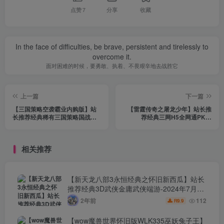
点赞
7
分享
收藏
In the face of difficulties, be brave, persistent and tirelessly to
overcome it.
面对困难的时候，要勇敢、执着、不畏艰辛地去战胜它
上一篇
下一篇
【三国策略空袭霸业内购版】站
【雷霆传奇之屠龙少年】站长推
长推荐经典稀有三国策略国战手
荐经典三网H5全网通PK手
游-2023年10月25日最新打包
游-2023年10月25日最新打包Win
Linux服务端源码视频架设教程-
服务端源码视频架设教程-新版多
安卓版本！
功能GM网页授权后台！
相关推荐
【新天龙八部3永恒经典之怀旧新西瓜】站长
推荐经典3D武侠金庸武侠端游-2024年7月24
日最新打包Linux服务端源码视频架设教程-完
2年前
112
9.9
R
整PC客户端-配套GM工具！
【wow魔兽世界怀旧版WLK335巫妖兔子王】