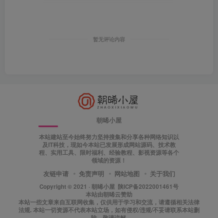
暂无评论内容
朝晞小屋
本站建站至今始终努力坚持搜集和分享各种网络知识以
及IT科技，现如今本站已发展形成网站源码、技术教
程、实用工具、限时福利、经验教程、影视资源等各个
领域的资源！
友链申请
免责声明
网站地图
关于我们
Copyright © 2021 ·
朝晞小屋
陕ICP备2022001461号
本站由
朝晞云
赞助
本站一些文章来自互联网收集，仅供用于学习和交流，请遵循相关法律
法规. 本站一切资源不代表本站立场，如有侵权/违规/不妥请联系本站删
除，敬请谅解.