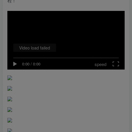
程！
Video load failed
speed
0:00
/
0:00