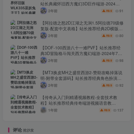
站长典藏怀旧西方魔幻3D巨作端游-2024年7
月24日最新打包Win服务端源码视频架设教
2年前
91
9.9
R
程-网页注册-GM指令教程-完整PC客户端！
【阿拉德之怒2D江湖之无涧1.5阿拉德70级修
复版-配套中文表格】站长推荐经典2D横版闯
关手游-2024年7月24日最新打包Linux服务端
2年前
80
9.9
R
源码视频架设教程-GM总运营WEB管理后台-
新版多功能GM授权后台-安卓苹果IOS双端版
【DOF-100西游八十一难PVF】站长推荐经
本！
典3D冒险格斗闯关西方魔幻端游-2024年7月
24日最新打包Linux服务端源码视频架设教
2年前
98
9.9
R
程-等级补丁-配套完整客户端！
【MT3换皮MH之盛世西游2-赞助攻略掉落说
明-附带全套源码】站长推荐经典角色扮演类
Q萌卡通剧情任务回合手游-2024年7月20日
2年前
92
9.9
R
最新打包Linux服务端源码视频架设教程-多功
能GM网页后台工具-安卓苹果ios双端版本！
【传奇从入门到精通视频教程-全套技术教
程】站长推荐经典传奇端游视频语音教
程-2024年7月20日最新打包整理-0从基础新
1年前
137
9.9
R
手到精通-传奇全套技术教学！
评论
抢沙发