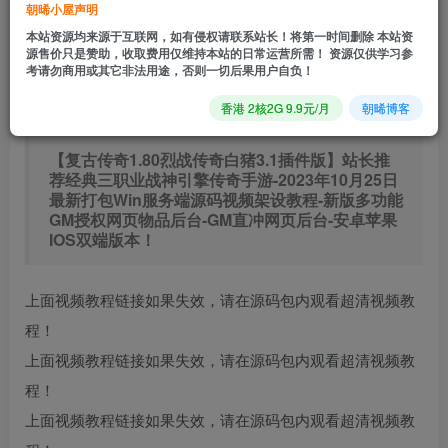
朝晞小屋声明
0.9
免费
普通会员
R
超级会员
本站资源均来源于互联网，如有侵权请联系站长！将第一时间删除 本站资
立即购买
源售价只是赞助，收取费用仅维持本站的日常运营所需！ 资源仅供学习参
考请勿商用或其它非法用途，否则一切后果用户自负！
您当前未登录！建议登陆后购买，可保存购买订单
香港 2核2G 9.9元/月
朝晞博客
【复古传奇1.80烈战传奇白猪3.1插件版】站长推
荐经典三职业战神引擎传奇手游-2023年10月25日
最新打包Win服务端源码视频架设教程-新版多功能
GM授权网页物品后台-GM直冲网页后台-安卓苹果
IOS双端版本！
上面视频教程链接如果失效，请在源码包内观看超清视频教
程！
上面视频教程链接如果失效，请在源码包内观看超清视频教
程！
上面视频教程链接如果失效，请在源码包内观看超清视频教