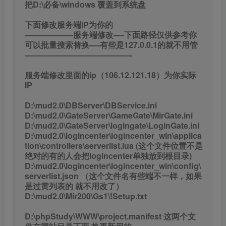
把D:\必备\windows 覆盖到系统盘
下面修改服务端IP为你的
——————服务端修改—-下面路径仅供参考你
可以批量搜索替换—-有些是127.0.0.1的就不用管
—————————————-
服务端修改里面的ip（106.12.121.18）为你实际
IP
D:\mud2.0\DBServer\DBService.ini
D:\mud2.0\GateServer\GameGate\MirGate.ini
D:\mud2.0\GateServer\logingate\LoginGate.ini
D:\mud2.0\logincenter\logincenter_win\applica
tion\controllers\serverlist.lua (这个文件位置不是
绝对的有的人会把logincenter单独放到根目录)
D:\mud2.0\logincenter\logincenter_win\config\
serverlist.json （这个文件名有些端不一样，如果
是过黄列表的 就不用改了）
D:\mud2.0\Mir200\Gs1\!Setup.txt
D:\phpStudy\WWW\project.manifest 这两个文