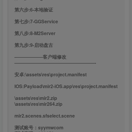
第六步:6-本地验证
第七步:7-GGService
第八步:8-M2Server
第九步:9-启动盘古
——————客户端修改
—————————————————-
安卓:\assets\res\project.manifest
IOS:Payload\mir2-iOS.app\res\project.manifest
\assets\res\mir2.zip
\assets\res\mir264.zip
mir2.scenes.sfselect.scene
测试账号：syymwcom