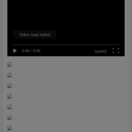
Video load failed
speed
0:00
/
0:00