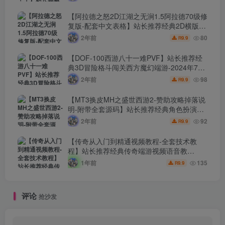
程-网页注册-GM指令教程-完整PC客户端！
【阿拉德之怒2D江湖之无涧1.5阿拉德70级修
复版-配套中文表格】站长推荐经典2D横版闯
关手游-2024年7月24日最新打包Linux服务端
2年前
80
9.9
R
源码视频架设教程-GM总运营WEB管理后台-
新版多功能GM授权后台-安卓苹果IOS双端版
【DOF-100西游八十一难PVF】站长推荐经
本！
典3D冒险格斗闯关西方魔幻端游-2024年7月
24日最新打包Linux服务端源码视频架设教
2年前
98
9.9
R
程-等级补丁-配套完整客户端！
【MT3换皮MH之盛世西游2-赞助攻略掉落说
明-附带全套源码】站长推荐经典角色扮演类
Q萌卡通剧情任务回合手游-2024年7月20日
2年前
92
9.9
R
最新打包Linux服务端源码视频架设教程-多功
能GM网页后台工具-安卓苹果ios双端版本！
【传奇从入门到精通视频教程-全套技术教
程】站长推荐经典传奇端游视频语音教
程-2024年7月20日最新打包整理-0从基础新
1年前
135
9.9
R
手到精通-传奇全套技术教学！
评论
抢沙发