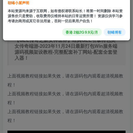
朝晞小屋声明
立即购买
本站资源均来源于互联网，如有侵权请联系站长！将第一时间删除 本站资
源售价只是赞助，收取费用仅维持本站的日常运营所需！ 资源仅供学习参
您当前未登录！建议登陆后购买，可保存购买订单
考请勿商用或其它非法用途，否则一切后果用户自负！
香港 2核2G 9.9元/月
朝晞博客
【GEE传奇之新女神世界】经典GEE引擎特色美
女传奇端游-2023年11月24日最新打包Win服务端
源码视频架设教程-完整配套补丁网站-配套全套登
入器！
上面视频教程链接如果失效，请在源码包内观看超清视频教
程！
上面视频教程链接如果失效，请在源码包内观看超清视频教
程！
上面视频教程链接如果失效，请在源码包内观看超清视频教
程！