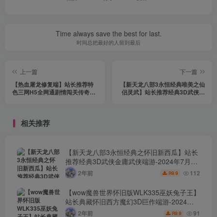
Time always save the best for last.
时间总把最好的人留到最后
上一篇
下一篇
【热血屠龙修复端】站长推荐特
【新天龙八部3永恒经典唯美之仙
色三网H5全网通剧情闯关传奇游
侣灵武】站长推荐经典3D武侠金
戏-2023年11月29日最新打包
庸武侠端游-2023年11月13日最
Linux服务端源码视频架设教程-
新打包Linux服务端源码视频架设
GM网页后台工具！
教程-完整PC客户端-配套GM工
相关推荐
具！
【新天龙八部3永恒经典之怀旧新西瓜】站长
推荐经典3D武侠金庸武侠端游-2024年7月24
日最新打包Linux服务端源码视频架设教程-完
2年前
112
9.9
R
整PC客户端-配套GM工具！
【wow魔兽世界怀旧版WLK335巫妖兔子王】
站长典藏怀旧西方魔幻3D巨作端游-2024年7
月24日最新打包Win服务端源码视频架设教
2年前
91
9.9
R