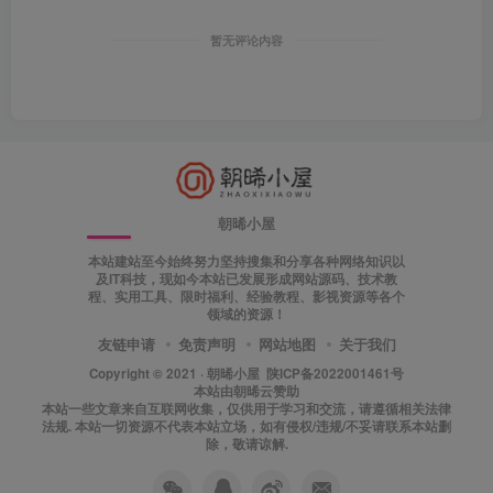
暂无评论内容
朝晞小屋
本站建站至今始终努力坚持搜集和分享各种网络知识以
及IT科技，现如今本站已发展形成网站源码、技术教
程、实用工具、限时福利、经验教程、影视资源等各个
领域的资源！
友链申请
免责声明
网站地图
关于我们
Copyright © 2021 ·
朝晞小屋
陕ICP备2022001461号
本站由
朝晞云
赞助
本站一些文章来自互联网收集，仅供用于学习和交流，请遵循相关法律
法规. 本站一切资源不代表本站立场，如有侵权/违规/不妥请联系本站删
除，敬请谅解.