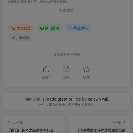
文章版权归作者所有，未经允许请勿转载。
THE END
大众精选
热门游戏
手游源码
# 手游源码
喜欢就支持一下吧
点赞
7
分享
收藏
Mankind is made great or little by its own will.
一个人伟大或渺小，取决于他的意志力
上一篇
下一篇
【白日门传奇之纵横传奇打金
【传奇手游之斗罗冰雪完整全解