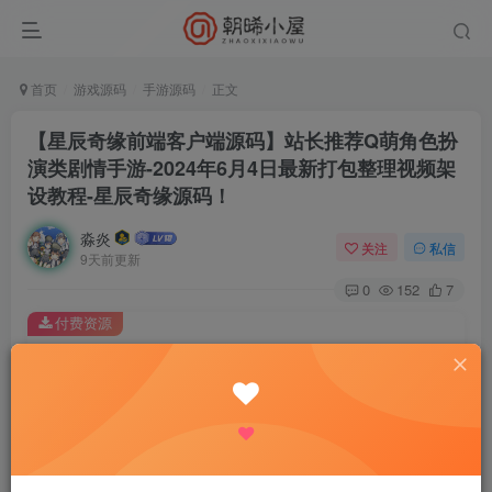
首页
游戏源码
手游源码
正文
【星辰奇缘前端客户端源码】站长推荐Q萌角色扮
演类剧情手游-2024年6月4日最新打包整理视频架
设教程-星辰奇缘源码！
淼炎
关注
私信
9天前更新
0
152
7
付费资源
【星辰奇缘前端客户端源码】站长推荐Q萌角色扮演类剧情手游-2024年6月4日最新打包整理视频架设教程-星辰奇缘源码！
此内容为付费资源，请付费后查看
9.9
限时特惠
18.8
R
R
0.9
免费
普通会员
R
超级会员