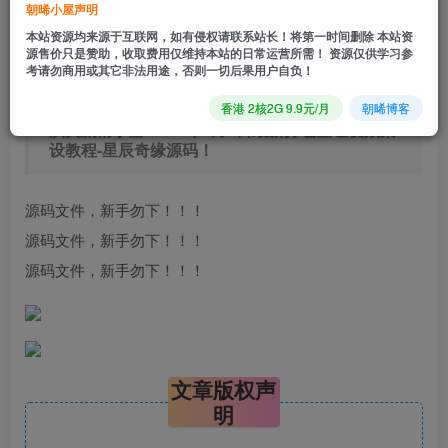
立即购买
朝晞小屋声明
本站资源均来源于互联网，如有侵权请联系站长！将第一时间删除 本站资
您当前未登录！建议登陆后购买，可保存购买订单
源售价只是赞助，收取费用仅维持本站的日常运营所需！ 资源仅供学习参
考请勿商用或其它非法用途，否则一切后果用户自负！
【星辰奇缘前端客户端源码】站长推荐Q萌角色扮
香港 2核2G 9.9元/月
朝晞博客
演类剧情手游-2024年6月4日最新打包整理视频架
设教程-星辰奇缘源码！
源码文件，新手勿下！！！
源码文件，新手勿下！！！
源码文件，新手勿下！！！
文章版权声
明