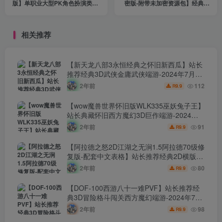
版】单职业大型PK角色扮演类传
密版-附带未加密资源包】经典单
奇手游-2024年6月3日最新打包
职业复古特色战神引擎传奇手
win服务端源码视频架设教程-完
游-2024年6月4日最新打包Win服
善GM后台工具-开放多区-开放跨
务端源码视频架设教程-新版GM
相关推荐
服-安卓版本！
多功能网页授权物品后台-GM直
冲网页后台-安卓苹果IOS双端版
本！
【新天龙八部3永恒经典之怀旧新西瓜】站长
推荐经典3D武侠金庸武侠端游-2024年7月24
日最新打包Linux服务端源码视频架设教程-完
2年前
112
9.9
R
整PC客户端-配套GM工具！
【wow魔兽世界怀旧版WLK335巫妖兔子王】
站长典藏怀旧西方魔幻3D巨作端游-2024年7
月24日最新打包Win服务端源码视频架设教
2年前
91
9.9
R
程-网页注册-GM指令教程-完整PC客户端！
【阿拉德之怒2D江湖之无涧1.5阿拉德70级修
复版-配套中文表格】站长推荐经典2D横版闯
关手游-2024年7月24日最新打包Linux服务端
2年前
80
9.9
R
源码视频架设教程-GM总运营WEB管理后台-
新版多功能GM授权后台-安卓苹果IOS双端版
【DOF-100西游八十一难PVF】站长推荐经
本！
典3D冒险格斗闯关西方魔幻端游-2024年7月
24日最新打包Linux服务端源码视频架设教
2年前
98
9.9
R
程-等级补丁-配套完整客户端！