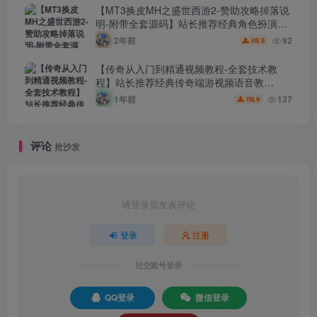
【MT3换皮MH之盛世西游2-赞助攻略掉落说
明-附带全套源码】站长推荐经典角色扮演类
Q萌卡通剧情任务回合手游-2024年7月20日
2年前
92
9.9
R
最新打包Linux服务端源码视频架设教程-多功
能GM网页后台工具-安卓苹果ios双端版本！
【传奇从入门到精通视频教程-全套技术教
程】站长推荐经典传奇端游视频语音教
程-2024年7月20日最新打包整理-0从基础新
1年前
137
9.9
R
手到精通-传奇全套技术教学！
评论
抢沙发
请登录后发表评论
登录
注册
社交账号登录
QQ登录
微信登录