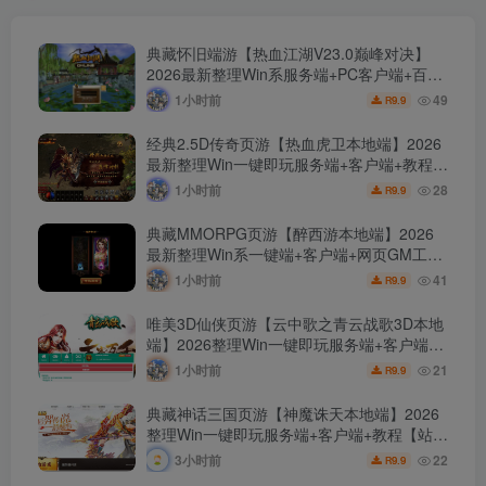
后台-安卓版本！
典藏怀旧端游【热血江湖V23.0巅峰对决】
2026最新整理Win系服务端+PC客户端+百宝
阁+源码+在线GM工具+教程【站长亲测】
1小时前
49
9.9
R
经典2.5D传奇页游【热血虎卫本地端】2026
最新整理Win一键即玩服务端+客户端+教程
【站长亲测】
1小时前
28
9.9
R
典藏MMORPG页游【醉西游本地端】2026
最新整理Win系一键端+客户端+网页GM工具
+教程【站长亲测】
1小时前
41
9.9
R
唯美3D仙侠页游【云中歌之青云战歌3D本地
端】2026整理Win一键即玩服务端+客户端
+GM工具+教程【站长亲测】
1小时前
21
9.9
R
典藏神话三国页游【神魔诛天本地端】2026
整理Win一键即玩服务端+客户端+教程【站长
亲测】
3小时前
22
9.9
R