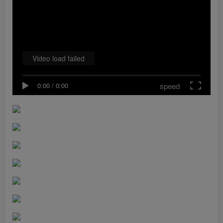
Video load failed
speed
0:00
/
0:00