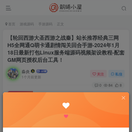
首页
游戏源码
手游源码
正文
【轮回西游大圣西游之战秦】站长推荐经典三网
H5全网通Q萌卡通剧情闯关回合手游-2024年1月
18日最新打包Linux服务端源码视频架设教程-配套
GM网页授权后台工具！
淼炎
关注
私信
1个月前更新
0
84
8
付费资源
【轮回西游大圣西游之战秦】站长推荐经典三网H5全网通Q萌卡通剧情闯关回合手游-2024年1月18日最新打包Linux服务端源码视频架设教程-配套GM网页授权后台工具！
此内容为付费资源，请付费后查看
9.9
限时特惠
18.8
R
R
0.9
免费
普通会员
R
超级会员