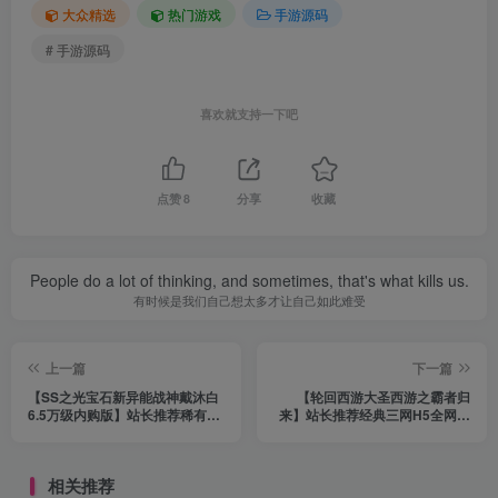
大众精选
热门游戏
手游源码
# 手游源码
喜欢就支持一下吧
点赞
8
分享
收藏
People do a lot of thinking, and sometimes, that's what kills us.
有时候是我们自己想太多才让自己如此难受
上一篇
下一篇
【SS之光宝石新异能战神戴沐白
【轮回西游大圣西游之霸者归
6.5万级内购版】站长推荐稀有二
来】站长推荐经典三网H5全网通
次元动漫卡通卡牌回合手游-2024
Q萌卡通剧情闯关回合手游-2024
年1月20日最新打包Linux服务端
年1月18日最新打包Linux服务端
源码视频架设教程-自定义英雄-开
源码视频架设教程-配套GM网页
相关推荐
放多区跨服-多功能GM网页授权
授权后台工具！