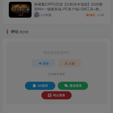
典藏魔幻RPG页游【白蛇传本地端】2026整
理Win一键服务端+PC客户端+GM工具+教程
【站长亲测】
3小时前
42
9.9
R
评论
抢沙发
请登录后发表评论
登录
注册
社交账号登录
QQ登录
微信登录
码云登录