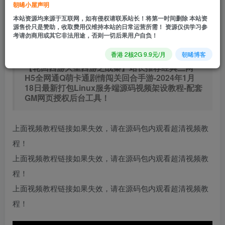
朝晞小屋声明
立即购买
本站资源均来源于互联网，如有侵权请联系站长！将第一时间删除 本站资
源售价只是赞助，收取费用仅维持本站的日常运营所需！ 资源仅供学习参
您当前未登录！建议登陆后购买，可保存购买订单
考请勿商用或其它非法用途，否则一切后果用户自负！
香港 2核2G 9.9元/月
朝晞博客
【轮回西游大圣西游之战秦】站长推荐经典三网
H5全网通Q萌卡通剧情闯关回合手游-2024年1月
18日最新打包Linux服务端源码视频架设教程-配套
GM网页授权后台工具！
上面视频教程链接如果失效，请在源码包内观看超清视频教
程！
上面视频教程链接如果失效，请在源码包内观看超清视频教
程！
上面视频教程链接如果失效，请在源码包内观看超清视频教
程！