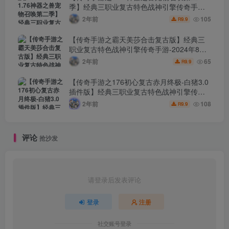
季】经典三职业复古特色战神引擎传奇手
游-2024年8月7日最新打包Win服务端源码视
2年前
105
9.9
R
频架设教程-新版GM多功能网页授权物品后
台-GM直冲网页后台-安卓苹果IOS双端版
【传奇手游之霸天美莎合击复古版】经典三
本！
职业复古特色战神引擎传奇手游-2024年8月7
日最新打包Win服务端源码视频架设教程-新
2年前
65
9.9
R
版GM多功能网页授权物品后台-GM直冲网页
后台-安卓苹果IOS双端版本！
【传奇手游之176初心复古赤月终极-白猪3.0
插件版】经典三职业复古特色战神引擎传奇
手游-2024年8月6日最新打包Win服务端源码
2年前
108
9.9
R
视频架设教程-新版GM多功能网页授权物品
后台-GM直冲网页后台-安卓苹果IOS双端版
本！
评论
抢沙发
请登录后发表评论
登录
注册
社交账号登录