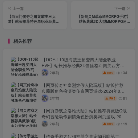
上一篇
下一篇
【白日门传奇之屠龙霸主三大
【新剑灵M革命MMORPG手游】
陆】站长推荐特色单职业经典角
站长典藏3D大型MMORPG角色
色扮演类剧情任务白日门传奇手
扮演类剧情任务手游-2024年1月
游-2024年1月16日最新打包Win
15最新整理Win手工服务端源码
服务端源码视频架设教程-配套
视频架设教程-完善GM网页授权
相关推荐
GM网页后台-安卓版本!
后台工具-苹果安卓双端版！
【DOF-110级海贼王超变四大陆全职业
PVF】站长推荐经典3D冒险格斗闯关西方魔
幻端游-2024年8月8日最新打包Linux服务端
2年前
134
9.9
R
源码视频架设教程-等级补丁-配套完整客户
端！
【网页传奇神皇烈焰假人陪玩版】站长推荐
典藏版角色扮演类传奇网页游戏-2024年8月8
日最新打包Wn服务端源码视频架设教程-配套
2年前
81
9.9
R
GM工具！
【网页游戏之洛雅大陆】站长推荐典藏版Q版
奇幻冒险动作剧情角色扮演类网页游戏-2024
年8月7日最新打包Wn服务端源码视频架设教
2年前
119
9.9
R
程-微端-GM工具-详细外网教程！
【传奇手游之1.76神器之兽宠物召唤第二