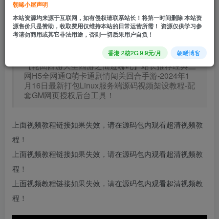
朝晞小屋声明
立即购买
本站资源均来源于互联网，如有侵权请联系站长！将第一时间删除 本站资
源售价只是赞助，收取费用仅维持本站的日常运营所需！ 资源仅供学习参
您当前未登录！建议登陆后购买，可保存购买订单
考请勿商用或其它非法用途，否则一切后果用户自负！
香港 2核2G 9.9元/月
朝晞博客
【轮回西游大圣西游之仙迹哪吒】站长推荐经典三
网H5全网通Q萌卡通剧情闯关回合手游-2024年1
月16日最新打包Linux服务端源码视频架设教程-配
套GM网页授权后台工具！
上面视频教程链接如果失效，请在源码包内观看超清视频教
程！
上面视频教程链接如果失效，请在源码包内观看超清视频教
程！
上面视频教程链接如果失效，请在源码包内观看超清视频教
程！