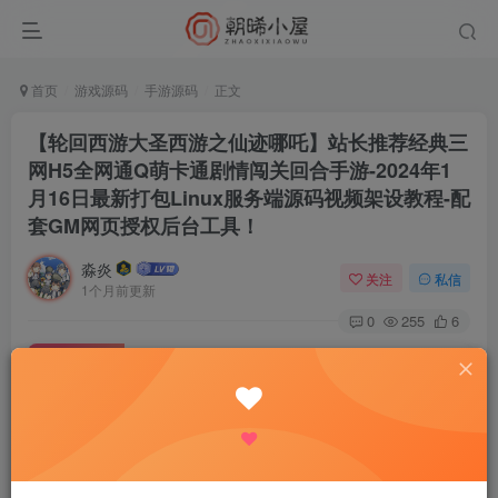
首页
游戏源码
手游源码
正文
【轮回西游大圣西游之仙迹哪吒】站长推荐经典三
网H5全网通Q萌卡通剧情闯关回合手游-2024年1
月16日最新打包Linux服务端源码视频架设教程-配
套GM网页授权后台工具！
淼炎
关注
私信
1个月前更新
0
255
6
付费资源
【轮回西游大圣西游之仙迹哪吒】站长推荐经典三网H5全网通Q萌卡通剧情闯关回合手游-2024年1月16日最新打包Linux服务端源码视频架设教程-配套GM网页授权后台工具！
此内容为付费资源，请付费后查看
9.9
限时特惠
18.8
R
R
0.9
免费
普通会员
R
超级会员