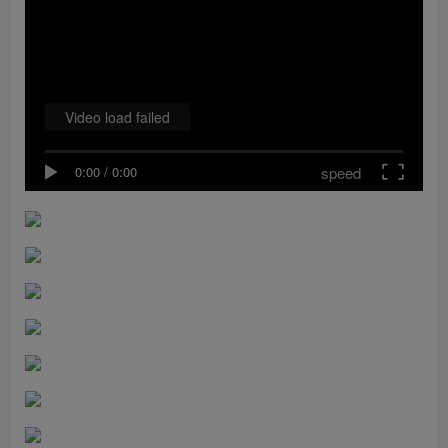
Video load failed
speed
0:00
/
0:00