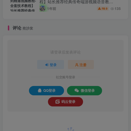
程】站长推荐经典传奇端游视频语音教
程-2024年7月20日最新打包整理-0从基础新
1年前
135
9.9
R
手到精通-传奇全套技术教学！
评论
抢沙发
请登录后发表评论
登录
注册
社交账号登录
QQ登录
微信登录
码云登录