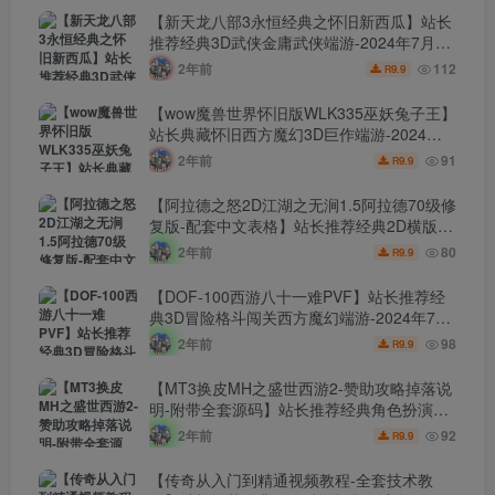
【新天龙八部3永恒经典之怀旧新西瓜】站长
推荐经典3D武侠金庸武侠端游-2024年7月24
日最新打包Linux服务端源码视频架设教程-完
2年前
112
9.9
R
整PC客户端-配套GM工具！
【wow魔兽世界怀旧版WLK335巫妖兔子王】
站长典藏怀旧西方魔幻3D巨作端游-2024年7
月24日最新打包Win服务端源码视频架设教
2年前
91
9.9
R
程-网页注册-GM指令教程-完整PC客户端！
【阿拉德之怒2D江湖之无涧1.5阿拉德70级修
复版-配套中文表格】站长推荐经典2D横版闯
关手游-2024年7月24日最新打包Linux服务端
2年前
80
9.9
R
源码视频架设教程-GM总运营WEB管理后台-
新版多功能GM授权后台-安卓苹果IOS双端版
【DOF-100西游八十一难PVF】站长推荐经
本！
典3D冒险格斗闯关西方魔幻端游-2024年7月
24日最新打包Linux服务端源码视频架设教
2年前
98
9.9
R
程-等级补丁-配套完整客户端！
【MT3换皮MH之盛世西游2-赞助攻略掉落说
明-附带全套源码】站长推荐经典角色扮演类
Q萌卡通剧情任务回合手游-2024年7月20日
2年前
92
9.9
R
最新打包Linux服务端源码视频架设教程-多功
能GM网页后台工具-安卓苹果ios双端版本！
【传奇从入门到精通视频教程-全套技术教