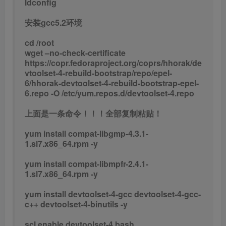
ldconfig
安装gcc5.2环境
cd /root
wget –no-check-certificate
https://copr.fedoraproject.org/coprs/hhorak/de
vtoolset-4-rebuild-bootstrap/repo/epel-
6/hhorak-devtoolset-4-rebuild-bootstrap-epel-
6.repo -O /etc/yum.repos.d/devtoolset-4.repo
上面是一条命令！！！全部复制粘贴！
yum install compat-libgmp-4.3.1-
1.sl7.x86_64.rpm -y
yum install compat-libmpfr-2.4.1-
1.sl7.x86_64.rpm -y
yum install devtoolset-4-gcc devtoolset-4-gcc-
c++ devtoolset-4-binutils -y
scl enable devtoolset-4 bash