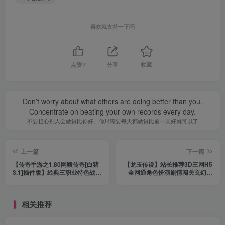
喜欢就支持一下吧
点赞
7
分享
收藏
Don’t worry about what others are doing better than you.
Concentrate on beating your own records every day.
不要担心别人会做得比你好。你只需要每天都做得比前一天好就可以了
上一篇
下一篇
【传奇手游之1.80网毅传奇[白猪
【龙玉传说】站长推荐3D三网H5
3.1]插件版】经典三职业特色战神
全网通角色扮演剧情闯关玄幻仙
引擎传奇手游-2024年1月13日最
侠手游2024年1月10日最新整理
新打包Win服务端源码视频架设教
Linux手工服务端视频架设教程
程--新版GM多功能网页授权物品
+完善多功能GM后台-CKD激活码
相关推荐
后台-GM直冲网页后台-安卓苹果
后台！
IOS双端版本！