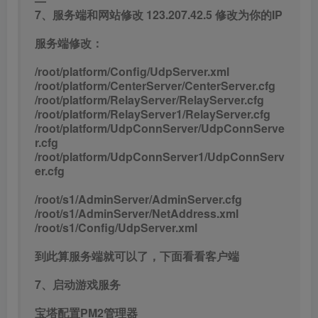
—
7、服务端和网站修改 123.207.42.5 修改为你的IP
服务端修改：
/root/platform/Config/UdpServer.xml
/root/platform/CenterServer/CenterServer.cfg
/root/platform/RelayServer/RelayServer.cfg
/root/platform/RelayServer1/RelayServer.cfg
/root/platform/UdpConnServer/UdpConnServe
r.cfg
/root/platform/UdpConnServer1/UdpConnServ
er.cfg
/root/s1/AdminServer/AdminServer.cfg
/root/s1/AdminServer/NetAddress.xml
/root/s1/Config/UdpServer.xml
到此算服务端就可以了，下面看看客户端
7、启动游戏服务
宝塔配置PM2管理器