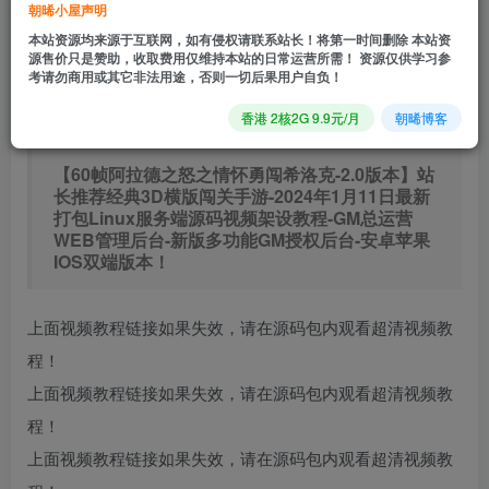
朝晞小屋声明
0.9
免费
普通会员
R
超级会员
本站资源均来源于互联网，如有侵权请联系站长！将第一时间删除 本站资
立即购买
源售价只是赞助，收取费用仅维持本站的日常运营所需！ 资源仅供学习参
考请勿商用或其它非法用途，否则一切后果用户自负！
您当前未登录！建议登陆后购买，可保存购买订单
香港 2核2G 9.9元/月
朝晞博客
【60帧阿拉德之怒之情怀勇闯希洛克-2.0版本】站
长推荐经典3D横版闯关手游-2024年1月11日最新
打包Linux服务端源码视频架设教程-GM总运营
WEB管理后台-新版多功能GM授权后台-安卓苹果
IOS双端版本！
上面视频教程链接如果失效，请在源码包内观看超清视频教
程！
上面视频教程链接如果失效，请在源码包内观看超清视频教
程！
上面视频教程链接如果失效，请在源码包内观看超清视频教