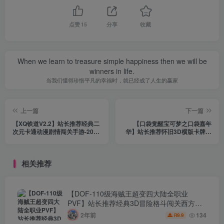
点赞
15
分享
收藏
When we learn to treasure simple happiness then we will be
winners in life.
当我们懂得珍惜平凡的幸福时，就已经成了人生的赢家
上一篇
下一篇
【XQ铁道V2.2】站长推荐经典二
【口袋觉醒宝可梦之口袋嘉年
次元卡通动漫剧情闯关手游-2024
华】站长推荐怀旧3D横版卡牌回
年5月25日最新打包Linux服务端
合蓝光手游-2024年5月26日最新
源码视频架设教程-新增2个新角
打包Ubuntu服务端源码视频架设
色-GM指令命令-安卓版本！
教程-GM总运营管理后台-网页注
相关推荐
册-新版GM网页授权后台-安卓苹
果IOS双端版本！
【DOF-110级海贼王超变四大陆全职业
PVF】站长推荐经典3D冒险格斗闯关西方魔
幻端游-2024年8月8日最新打包Linux服务端
2年前
134
9.9
R
源码视频架设教程-等级补丁-配套完整客户