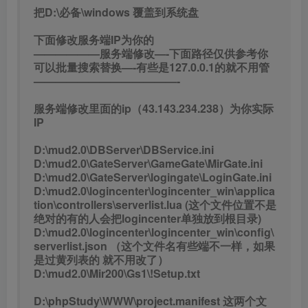
把D:\必备\windows 覆盖到系统盘
下面修改服务端IP为你的
——————服务端修改—-下面路径仅供参考你
可以批量搜索替换—-有些是127.0.0.1的就不用管
—————————————-
服务端修改里面的ip（43.143.234.238）为你实际
IP
D:\mud2.0\DBServer\DBService.ini
D:\mud2.0\GateServer\GameGate\MirGate.ini
D:\mud2.0\GateServer\logingate\LoginGate.ini
D:\mud2.0\logincenter\logincenter_win\applica
tion\controllers\serverlist.lua (这个文件位置不是
绝对的有的人会把logincenter单独放到根目录)
D:\mud2.0\logincenter\logincenter_win\config\
serverlist.json （这个文件名有些端不一样，如果
是过黄列表的 就不用改了）
D:\mud2.0\Mir200\Gs1\!Setup.txt
D:\phpStudy\WWW\project.manifest 这两个文