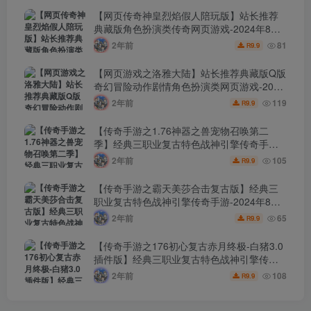
端！
【网页传奇神皇烈焰假人陪玩版】站长推荐
典藏版角色扮演类传奇网页游戏-2024年8月8
日最新打包Wn服务端源码视频架设教程-配套
2年前
81
9.9
R
GM工具！
【网页游戏之洛雅大陆】站长推荐典藏版Q版
奇幻冒险动作剧情角色扮演类网页游戏-2024
年8月7日最新打包Wn服务端源码视频架设教
2年前
119
9.9
R
程-微端-GM工具-详细外网教程！
【传奇手游之1.76神器之兽宠物召唤第二
季】经典三职业复古特色战神引擎传奇手
游-2024年8月7日最新打包Win服务端源码视
2年前
105
9.9
R
频架设教程-新版GM多功能网页授权物品后
台-GM直冲网页后台-安卓苹果IOS双端版
【传奇手游之霸天美莎合击复古版】经典三
本！
职业复古特色战神引擎传奇手游-2024年8月7
日最新打包Win服务端源码视频架设教程-新
2年前
65
9.9
R
版GM多功能网页授权物品后台-GM直冲网页
后台-安卓苹果IOS双端版本！
【传奇手游之176初心复古赤月终极-白猪3.0
插件版】经典三职业复古特色战神引擎传奇
手游-2024年8月6日最新打包Win服务端源码
2年前
108
9.9
R
视频架设教程-新版GM多功能网页授权物品
后台-GM直冲网页后台-安卓苹果IOS双端版