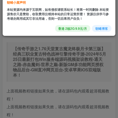
9.9
朝晞小屋声明
18.8
R
R
0.9
免费
本站资源均来源于互联网，如有侵权请联系站长！将第一时间删除 本站资
普通会员
R
超级会员
源售价只是赞助，收取费用仅维持本站的日常运营所需！ 资源仅供学习参
考请勿商用或其它非法用途，否则一切后果用户自负！
立即购买
香港 2核2G 9.9元/月
朝晞博客
您当前未登录！建议登陆后购买，可保存购买订单
【传奇手游之1.76天堂复古魔龙终极月卡第三版】
经典三职业复古特色战神引擎传奇手游-2024年5月
25日最新打包Win服务端源码视频架设教程-通天
之路-赤血魔剑-世界之巅-新版GM多功能网页授权
物品后台-GM直冲网页后台-安卓苹果IOS双端版
本！
上面视频教程链接如果失效，请在源码包内观看超清视频教
程！
上面视频教程链接如果失效，请在源码包内观看超清视频教
程！