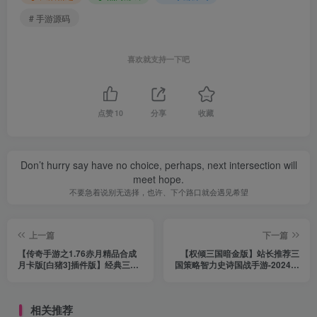
# 手游源码
喜欢就支持一下吧
点赞
10
分享
收藏
Don’t hurry say have no choice, perhaps, next intersection will
meet hope.
不要急着说别无选择，也许、下个路口就会遇见希望
上一篇
下一篇
【传奇手游之1.76赤月精品合成
【权倾三国暗金版】站长推荐三
月卡版[白猪3]插件版】经典三职
国策略智力史诗国战手游-2024年
业特色战神引擎传奇手游-2024年
3月1日最新打包Win服务端源码
3月2日最新打包Win服务端源码
视频架设教程-多功能GM网页授
视频架设教程-新版GM多功能网
权后台-开放多区-开放跨服-新三
相关推荐
页授权物品后台-GM直冲网页后
国名将-安卓苹果IOS双端版本！