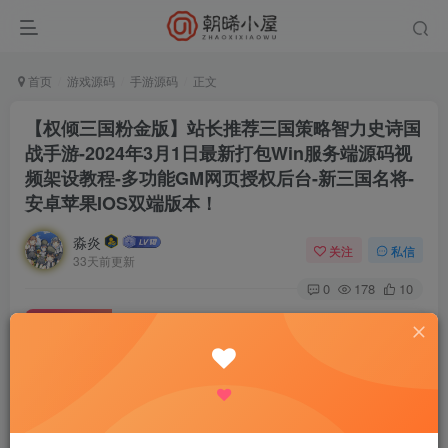
首页
游戏源码
手游源码
正文
【权倾三国粉金版】站长推荐三国策略智力史诗国
战手游-2024年3月1日最新打包Win服务端源码视
频架设教程-多功能GM网页授权后台-新三国名将-
安卓苹果IOS双端版本！
淼炎
关注
私信
33天前更新
0
178
10
付费资源
【权倾三国粉金版】站长推荐三国策略智力史诗国战手游-2024年3月1日最新打包Win服务端源码视频架设教程-多功能GM网页授权后台-新三国名将-安卓苹果IOS双端版本！
此内容为付费资源，请付费后查看
9.9
限时特惠
18.8
R
R
0.9
免费
普通会员
R
超级会员