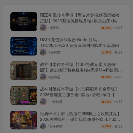
台-安卓苹果IOS双端版本！
RED引擎传奇手游【聚义木剑沉默高仿嘟嘟
沉默】2026整理沉默服务端+聚义山庄+蚂蚁
洞+水底世界+钓鱼岛【站长亲测】
19秒前
47
9.9
R
USDT充值漏洞攻击 Node 源码｜
TRC20/ERC20 充值漏洞利用脚本全套源码
4分钟前
27
9.9
R
战神引擎传奇手游【1.80野战元素[免授权
版]】2026整理特色服务端+无尽塔+蚂蚁洞
+死亡神殿【站长亲测】
9分钟前
26
9.9
R
战神引擎传奇手游【1.76怀旧月光金币版】
2026整理复古服务端+禁地+雪域+翠谷【站
长亲测】
11分钟前
38
9.9
R
经典怀旧手游【热血江湖9职业之欢聚江湖】
2026整理单机一键即玩镜像服务端+Linux本
地学习手工端+GM后台【站长亲测】
15分钟前
38
9.9
R