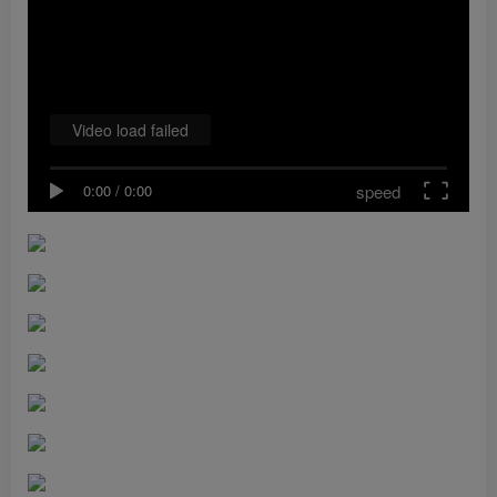
Video load failed
speed
0:00
/
0:00