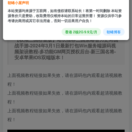
朝晞小屋声明
立即购买
本站资源均来源于互联网，如有侵权请联系站长！将第一时间删除 本站资
源售价只是赞助，收取费用仅维持本站的日常运营所需！ 资源仅供学习参
您当前未登录！建议登陆后购买，可保存购买订单
考请勿商用或其它非法用途，否则一切后果用户自负！
香港 2核2G 9.9元/月
朝晞博客
【权倾三国粉金版】站长推荐三国策略智力史诗国
战手游-2024年3月1日最新打包Win服务端源码视
频架设教程-多功能GM网页授权后台-新三国名将-
安卓苹果IOS双端版本！
上面视频教程链接如果失效，请在源码包内观看超清视频教
程！
上面视频教程链接如果失效，请在源码包内观看超清视频教
程！
上面视频教程链接如果失效，请在源码包内观看超清视频教
程！