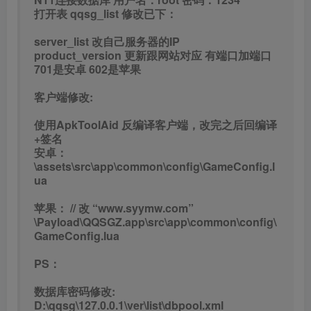
打开表 qqsg_list 修改已下：
server_list 改自己服务器的IP
product_version 更新跟网站对应 有端口加端口
701是安卓 602是苹果
客户端修改:
使用ApkToolAid 反编译客户端，改完之后回编译
+签名
安卓：
\assets\src\app\common\config\GameConfig.l
ua
苹果： // 改 “www.syymw.com”
\Payload\QQSGZ.app\src\app\common\config\
GameConfig.lua
PS：
数据库密码修改:
D:\qqsg\127.0.0.1\ver\list\dbpool.xml