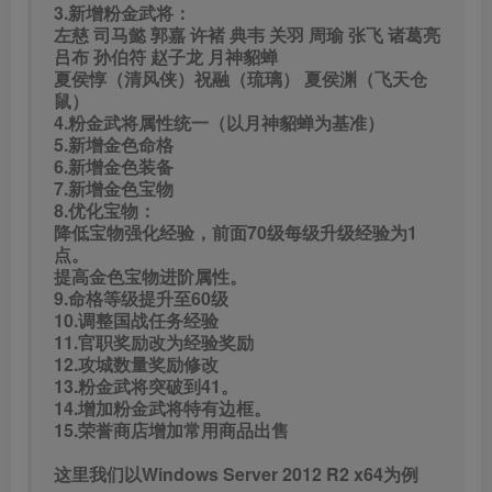
3.新增粉金武将：
左慈 司马懿 郭嘉 许褚 典韦 关羽 周瑜 张飞 诸葛亮
吕布 孙伯符 赵子龙 月神貂蝉
夏侯惇（清风侠）祝融（琉璃） 夏侯渊（飞天仓
鼠）
4.粉金武将属性统一（以月神貂蝉为基准）
5.新增金色命格
6.新增金色装备
7.新增金色宝物
8.优化宝物：
降低宝物强化经验，前面70级每级升级经验为1
点。
提高金色宝物进阶属性。
9.命格等级提升至60级
10.调整国战任务经验
11.官职奖励改为经验奖励
12.攻城数量奖励修改
13.粉金武将突破到41。
14.增加粉金武将特有边框。
15.荣誉商店增加常用商品出售
这里我们以Windows Server 2012 R2 x64为例