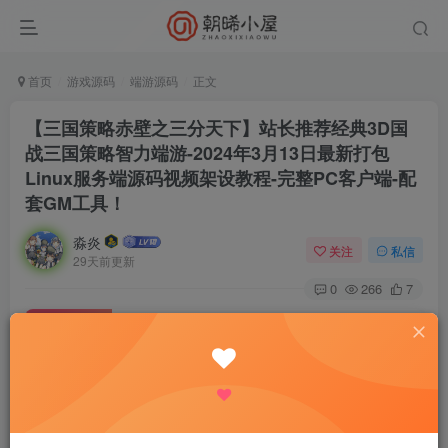
首页
游戏源码
端游源码
正文
【三国策略赤壁之三分天下】站长推荐经典3D国
战三国策略智力端游-2024年3月13日最新打包
Linux服务端源码视频架设教程-完整PC客户端-配
套GM工具！
淼炎
关注
私信
29天前更新
0
266
7
付费资源
【三国策略赤壁之三分天下】站长推荐经典3D国战三国策略智力端游-2024年3月13日最新打包Linux服务端源码视频架设教程-完整PC客户端-配套GM工具！
此内容为付费资源，请付费后查看
9.9
限时特惠
18.8
R
R
0.9
免费
普通会员
R
超级会员