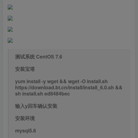
测试系统 CentOS 7.6
安装宝塔
yum install -y wget && wget -O install.sh
https://download.bt.cn/install/install_6.0.sh &&
sh install.sh ed8484bec
输入y回车确认安装
安装环境
mysql5.6