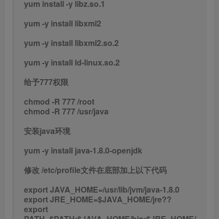
yum install -y libz.so.1
yum -y install libxml2
yum -y install libxml2.so.2
yum -y install ld-linux.so.2
给予777权限
chmod -R 777 /root
chmod -R 777 /usr/java
安装java环境
yum -y install java-1.8.0-openjdk
修改 /etc/profile文件在底部加上以下代码
export JAVA_HOME=/usr/lib/jvm/java-1.8.0
export JRE_HOME=$JAVA_HOME/jre??
export
PATH=$PATH:$JAVA_HOME/bin:$JRE_HOME/