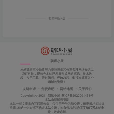
暂无评论内容
朝晞小屋
本站建站至今始终努力坚持搜集和分享各种网络知识以
及IT科技，现如今本站已发展形成网站源码、技术教
程、实用工具、限时福利、经验教程、影视资源等各个
领域的资源！
友链申请
免责声明
网站地图
关于我们
Copyright © 2021 ·
朝晞小屋
陕ICP备2022001461号
本站由
朝晞云
赞助
本站一些文章来自互联网收集，仅供用于学习和交流，请遵循相关法律
法规. 本站一切资源不代表本站立场，如有侵权/违规/不妥请联系本站删
除，敬请谅解.