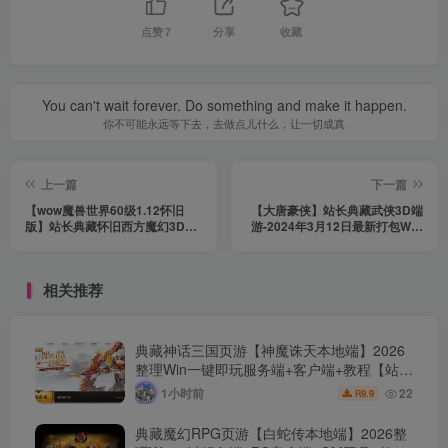
点赞
7
分享
收藏
You can't wait forever. Do something and make it happen.
你不可能永远等下去，去做点儿什么，让一切成真
上一篇
下一篇
【wow魔兽世界60级1.12怀旧
【大唐豪侠】站长典藏武侠3D端
版】站长典藏怀旧西方魔幻3D巨
游-2024年3月12日最新打包WIN
作端游-2024年3月13日最新打包
服务端源码视频架设教程-完整PC
Win服务端源码视频架设教程-完
客户端-配套GM工具！
整PC客户端！
相关推荐
典藏神话三国页游【神魔诛天本地端】2026
整理Win一键即玩服务端+客户端+教程【站长
亲测】
1小时前
22
9.9
R
典藏魔幻RPG页游【白蛇传本地端】2026整