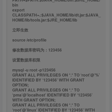
bin
export
CLASSPATH=.:$JAVA_HOME/lib/dt.jar:$JAVA_
HOME/lib/tools.jar:$JRE_HOME/lib
立即生效
source /etc/profile
修改数据库密码为：123456
设置数据库权限
mysql -u root -p123456
GRANT ALL PRIVILEGES ON *.* TO ‘root’@’%’
IDENTIFIED BY ‘123456’ WITH GRANT
OPTION;
GRANT ALL PRIVILEGES ON *.* TO
‘pma’@’localhost’ IDENTIFIED BY ‘123456’
WITH GRANT OPTION;
GRANT ALL PRIVILEGES ON *.* TO
‘root’@’linux’ IDENTIFIED BY ‘123456’ WITH