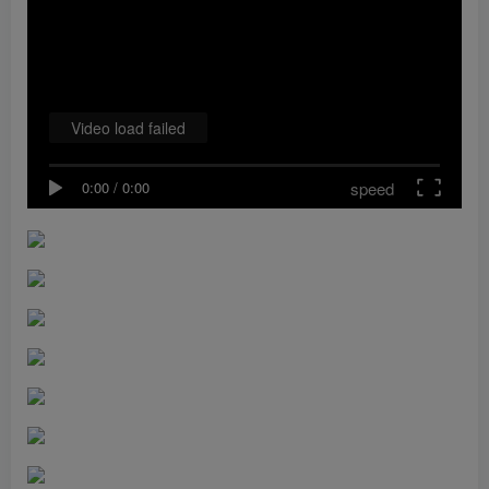
Video load failed
speed
0:00
/
0:00