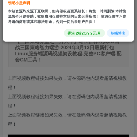
朝晞小屋声明
立即购买
本站资源均来源于互联网，如有侵权请联系站长！将第一时间删除 本站资
源售价只是赞助，收取费用仅维持本站的日常运营所需！ 资源仅供学习参
您当前未登录！建议登陆后购买，可保存购买订单
考请勿商用或其它非法用途，否则一切后果用户自负！
香港 2核2G 9.9元/月
朝晞博客
【三国策略赤壁之三分天下】站长推荐经典3D国
战三国策略智力端游-2024年3月13日最新打包
Linux服务端源码视频架设教程-完整PC客户端-配
套GM工具！
上面视频教程链接如果失效，请在源码包内观看超清视频教
程！
上面视频教程链接如果失效，请在源码包内观看超清视频教
程！
上面视频教程链接如果失效，请在源码包内观看超清视频教
程！