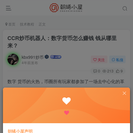
首页
技术教程
正文
CCR炒币机器人：数字货币怎么赚钱 钱从哪里
来？
kbx991炒币
关注
私信
4年前发布
0
213
9
数字 货币的火热，币圈所有玩家都参加了一场去中心化的革
命，目标获得高额收益。但往事不可再，暴富时机难以复
返，入局之前我们还是先了解清楚数字货币到底是如何赚钱
的比较好。
公众号关注：自动炒币机器人CCR详解
朝晞小屋声明