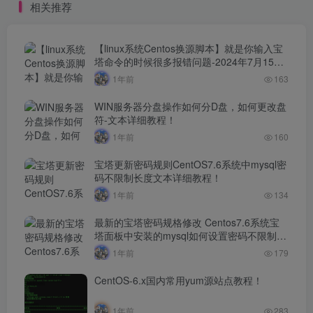
相关推荐
【linux系统Centos换源脚本】就是你输入宝
塔命令的时候很多报错问题-2024年7月15日
最新打包整理-解决小厂服务器yum源！
1年前
163
WIN服务器分盘操作如何分D盘，如何更改盘
符-文本详细教程！
1年前
160
宝塔更新密码规则CentOS7.6系统中mysql密
码不限制长度文本详细教程！
1年前
134
最新的宝塔密码规格修改 Centos7.6系统宝
塔面板中安装的mysql如何设置密码不限制长
度文本详细教程！！
1年前
179
CentOS-6.x国内常用yum源站点教程！
1年前
283