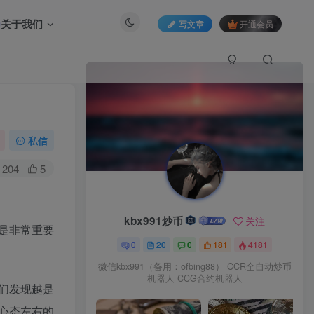
关于我们
写文章
开通会员
私信
204
5
kbx991炒币
关注
是非常重要
0
20
0
181
4181
微信kbx991（备用：ofbing88） CCR全自动炒币
机器人 CCG合约机器人
们发现越是
心态左右的