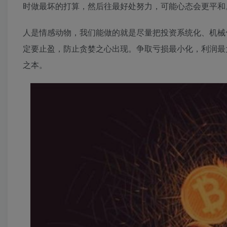
时做最坏的打算，然后往最好处努力，可能心态会更平和
人是情感动物，我们能做的就是尽量把投资系统化、机械
定要止盈，防止贪婪之心出现。争取亏损最小化，利润最
之本。