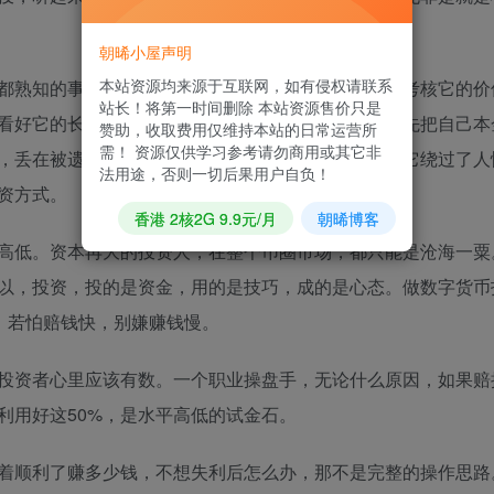
朝晞小屋声明
本站资源均来源于互联网，如有侵权请联系
都熟知的事实。所以在我们买入一个币之前，首先要考核它的价
站长！将第一时间删除 本站资源售价只是
看好它的长期投资性性，很多前辈建议在价格翻倍时先把自己本
赞助，收取费用仅维持本站的日常运营所
需！ 资源仅供学习参考请勿商用或其它非
，丢在被遗忘的角落，恰巧经得起时间的考验，因为它绕过了人
法用途，否则一切后果用户自负！
资方式。
香港 2核2G 9.9元/月
朝晞博客
高低。资本再大的投资人，在整个币圈市场，都只能是沧海一粟
以，投资，投的是资金，用的是技巧，成的是心态。做数字货币
，若怕赔钱快，别嫌赚钱慢。
投资者心里应该有数。一个职业操盘手，无论什么原因，如果赔
利用好这50%，是水平高低的试金石。
着顺利了赚多少钱，不想失利后怎么办，那不是完整的操作思路