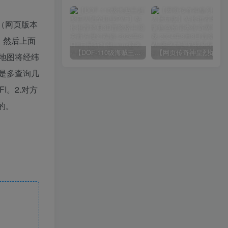
件（网页版本
址，然后上面
【DOF-110级海贼王超变四大陆全职业PVF】站长推荐经典3D冒险格斗闯关西方魔幻端游-2024年8月8日最新打包Linux服务端源码视频架设教程-等级补丁-配套完整客户端！
【网页传奇神皇烈焰假人陪玩版】站长推荐典藏版角色扮演类传奇网页游戏-2024年8月8日最新打包Wn服务端源码视频架设教程-配套GM工具！
地图将经纬
是多查询几
I。2.对方
的。