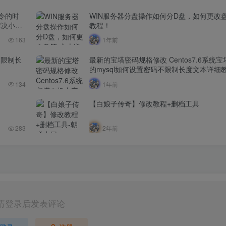
命令的时
WIN服务器分盘操作如何分D盘，如何更改
解决小厂
教程！
163
1年前
不限制长
最新的宝塔密码规格修改 Centos7.6系统
的mysql如何设置密码不限制长度文本详细
134
1年前
【白娘子传奇】修改教程+删档工具
283
2年前
请登录后发表评论