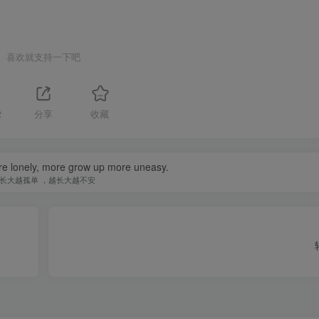
喜欢就支持一下吧
2
分享
收藏
e lonely, more grow up more uneasy.
长大越孤单 ，越长大越不安