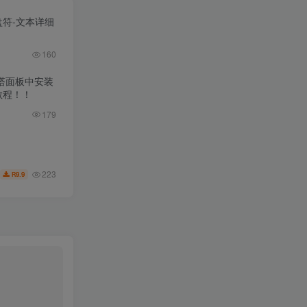
盘符-文本详细
160
宝塔面板中安装
教程！！
179
223
9.9
R