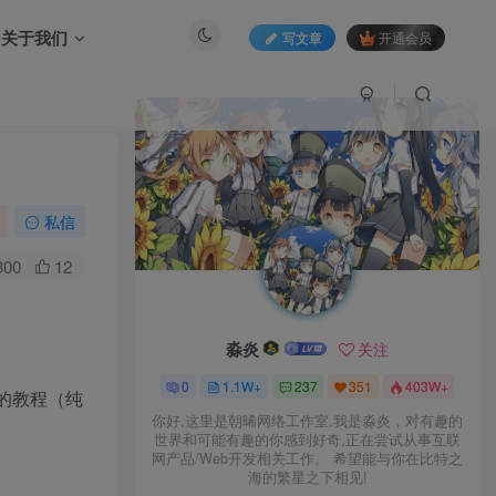
关于我们
写文章
开通会员
私信
300
12
淼炎
关注
0
1.1W+
237
351
403W+
的教程（纯
你好,这里是朝晞网络工作室,我是淼炎，对有趣的
世界和可能有趣的你感到好奇,正在尝试从事互联
网产品/Web开发相关工作。 希望能与你在比特之
海的繁星之下相见!