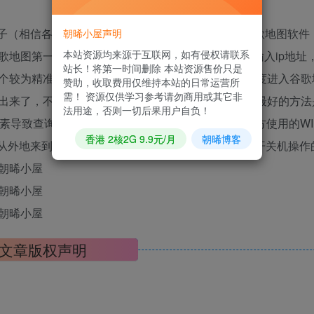
子（相信各位脑子聪明着嘞）3.一根笔 4.一张纸 5.谷歌地图软
朝晞小屋声明
本站资源均来源于互联网，如有侵权请联系
问https://www.ipip.net/ip.html在这里输入ip地
站长！将第一时间删除 本站资源售价只是
个较为精准。现在经纬度出来了，下一步，复制经纬度进入谷歌
赞助，收取费用仅维持本站的日常运营所
需！ 资源仅供学习参考请勿商用或其它非
出来了，不过鉴于一些原因，无法实现太精准，所以最好的方法
法用途，否则一切后果用户自负！
导致查询的并不准确。常见查询不精准的原因1.对方使用的WIF
香港 2核2G 9.9元/月
朝晞博客
方刚从外地来到这里，手机归属地不在这里，并且没进行开关机操作
文章版权声明