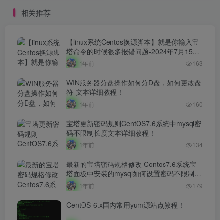
相关推荐
【linux系统Centos换源脚本】就是你输入宝
塔命令的时候很多报错问题-2024年7月15日
最新打包整理-解决小厂服务器yum源！
1年前
163
WIN服务器分盘操作如何分D盘，如何更改盘
符-文本详细教程！
1年前
160
宝塔更新密码规则CentOS7.6系统中mysql密
码不限制长度文本详细教程！
1年前
134
最新的宝塔密码规格修改 Centos7.6系统宝
塔面板中安装的mysql如何设置密码不限制长
度文本详细教程！！
1年前
179
CentOS-6.x国内常用yum源站点教程！