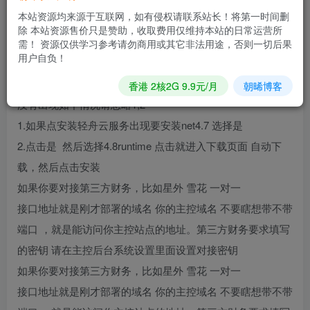
域名要能访问你刚才安装的那个主控站点。域名要加http或
本站资源均来源于互联网，如有侵权请联系站长！将第一时间删
者https，跟你你实际情况，反正就是这个地址要能打开你刚
除 本站资源售价只是赞助，收取费用仅维持本站的日常运营所
需！ 资源仅供学习参考请勿商用或其它非法用途，否则一切后果
才部署的主控站点。如果设置错误 主机创建成功以后无法修
用户自负！
改数据库状态 ，主机处于一直创建
香港 2核2G 9.9元/月
朝晞博客
没有出现如下情况请忽略1,2
1.如果点安装轻舟云服务出现要安装net4.7 选择是
2.点击是 然后选择4.8runtime 点击就进入下载页面 自动下
载，然后点击安装
如果你要对接第三方财务，比如星外 雪花 一对一
接口地址就是刚才部署的域名 你的主控域名 不要瞎想带不带
端口 ，就是能访问你主控站点的地址。第三方财务要求填写
的密钥 请在主控后台系统设置里面设置对接密钥
如果你要对接第三方财务，比如星外 雪花 一对一
接口地址就是刚才部署的域名 你的主控域名 不要瞎想带不带