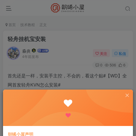
首页
技术教程
正文
轻舟挂机宝安装
淼炎
关注
私信
4年前发布
0
506
6
首先还是一样，安装手主控，不会的，看这个贴#【WD】全
网首发轻舟KVN怎么安装#
这次是不一样的，这次需要的是挂机宝
安装新版本受控
通讯密码自己随便写，到时候在主控添加节点的时候需要这
个通讯密钥
主控域名就是刚才你在bt安装站点绑定的网站的域名，这个
朝晞小屋声明