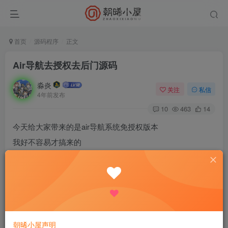
首页
源码程序
正文
Air导航去授权去后门源码
淼炎
关注
私信
4年前发布
10
463
14
今天给大家带来的是air导航系统免授权版本
我好不容易才搞来的
今天免费分享给大家
伪静态在后台
下面是图 可以自己制作模板
模板文件有说明
朝晞小屋声明