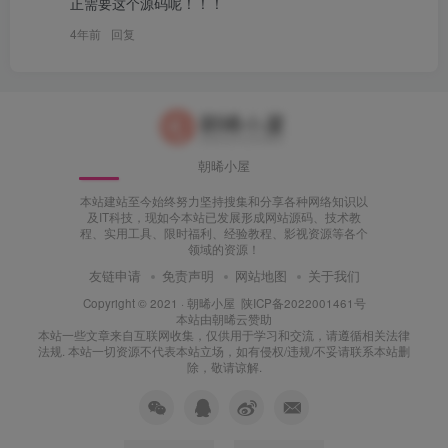
正需要这个源码呢！！！
4年前
回复
朝晞小屋
本站建站至今始终努力坚持搜集和分享各种网络知识以
及IT科技，现如今本站已发展形成网站源码、技术教
程、实用工具、限时福利、经验教程、影视资源等各个
领域的资源！
友链申请
免责声明
网站地图
关于我们
Copyright © 2021 ·
朝晞小屋
陕ICP备2022001461号
本站由
朝晞云
赞助
本站一些文章来自互联网收集，仅供用于学习和交流，请遵循相关法律
法规. 本站一切资源不代表本站立场，如有侵权/违规/不妥请联系本站删
除，敬请谅解.