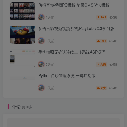
仿抖音短视频PC模板,苹果CMS V10模板
36
4天前
9.9
R
多语言影视短视频系统,PlayLab v3.3学习版
42
5天前
9.9
R
手机拍照无确认连续上传系统ASP源码
58
5天前
免费
Python门诊管理系统,一键启动版
48
5天前
免费
评论
共10条