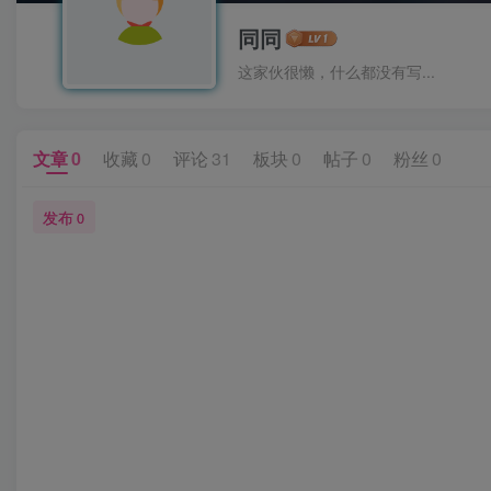
同同
这家伙很懒，什么都没有写...
文章
0
收藏
0
评论
31
板块
0
帖子
0
粉丝
0
发布
0