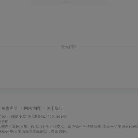
暂无内容
免责声明
网站地图
关于我们
 2021 ·
朝晞小屋
陕ICP备2022001461号
云
赞助
章来自互联网收集，仅供用于学习和交流，请遵循相关法律法规. 本站一切资源不代表
权/违规/不妥请联系本站删除，敬请谅解.