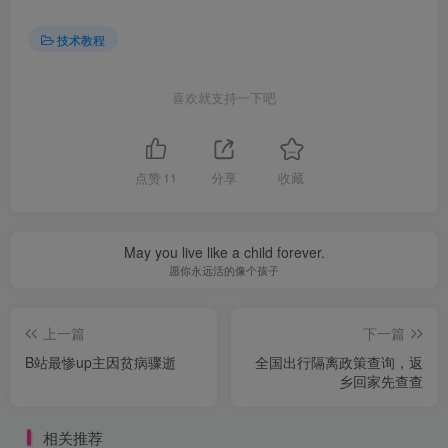
技术教程
喜欢就支持一下吧
点赞
11
分享
收藏
May you live like a child forever.
愿你永远活的像个孩子
上一篇
下一篇
B站最惨up主因贫病骤逝
全国出行隔离政策查询，返
乡回家先查查
相关推荐