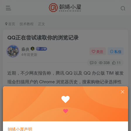
首页
技术教程
正文
QQ正在尝试读取你的浏览记录
淼炎
关注
私信
4年前更新
0
338
11
近期，不少网友报告称，腾讯 QQ 以及 QQ 办公版 TIM 被发
现会扫描用户的 Chrome 浏览器历史，搜索购物记录选择性
上传。
在 V2EX 论坛上，有网友 mengyx 反映发现聊天软件 QQ 尝
试读取用户浏览记录时，被某安全软件拦截，继而被该网友
朝晞小屋声明