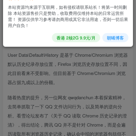
发现问题。帖子指出，QQ 在登录 10 分钟之后开始扫描
本站资源均来源于互联网，如有侵权请联系站长！将第一时间删
除 本站资源售价只是赞助，收取费用仅维持本站的日常运营所
Appdata\Local\下的所有文件夹，对其中 User
需！ 资源仅供学习参考请勿商用或其它非法用途，否则一切后果
Data\Default\History 进行进一步的扫描。
用户自负！
香港 2核2G 9.9元/月
朝晞博客
User Data\Default\History 是基于 Chrome/Chromium 浏览器
默认历史纪录存放位置，Firefox 浏览历史存放位置不同，因
此目前看来不受影响。但目前基于 Chrome/Chromium 浏览
器占据九成以上的份额。
随着热度的提升，另一位网友 qwqdanchun 本着探索精神，
去简单抓取了一下 QQ 文件访问行为，以及简单的逆向分
析。看雪论坛发布了《关于 QQ 读取 Chrome 历史记录的澄
清》，得出结论，腾讯 QQ 并不是针对 Chrome，而是会遍
历读取所有浏览器历史记录，确认会中招的浏览器包括但不