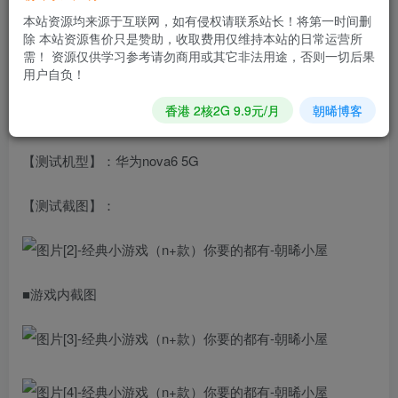
本站资源均来源于互联网，如有侵权请联系站长！将第一时间删
【应用版本】：v 1.0
除 本站资源售价只是赞助，收取费用仅维持本站的日常运营所
需！ 资源仅供学习参考请勿商用或其它非法用途，否则一切后果
【应用大小】：2.6MB
用户自负！
香港 2核2G 9.9元/月
朝晞博客
【支持平台】：安卓
【测试机型】：华为nova6 5G
【测试截图】：
■游戏内截图