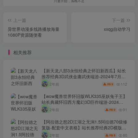
只要开始，虽晚不迟
上一篇
下一篇
异世界动漫多线路播放海量
xxqg自动学习
1080P资源随便看
相关推荐
【新天龙八部3永恒经典之怀旧新西瓜】站长
推荐经典3D武侠金庸武侠端游-2024年7月24
日最新打包Linux服务端源码视频架设教程-完
112
2年前
9.9
R
整PC客户端-配套GM工具！
【wow魔兽世界怀旧版WLK335巫妖兔子王】
站长典藏怀旧西方魔幻3D巨作端游-2024年7
月24日最新打包Win服务端源码视频架设教
91
2年前
9.9
R
程-网页注册-GM指令教程-完整PC客户端！
【阿拉德之怒2D江湖之无涧1.5阿拉德70级修
复版-配套中文表格】站长推荐经典2D横版闯
关手游-2024年7月24日最新打包Linux服务端
80
2年前
9.9
R