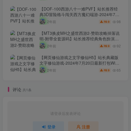
源码视频架设教程-GM总运营WEB管理后台-
新版多功能GM授权后台-安卓苹果IOS双端版
【DOF-100西游八十一难PVF】站长推荐经
本！
典3D冒险格斗闯关西方魔幻端游-2024年7月
24日最新打包Linux服务端源码视频架设教
98
2年前
9.9
R
程-等级补丁-配套完整客户端！
【MT3换皮MH之盛世西游2-赞助攻略掉落说
明-附带全套源码】站长推荐经典角色扮演类
Q萌卡通剧情任务回合手游-2024年7月20日
92
2年前
9.9
R
最新打包Linux服务端源码视频架设教程-多功
能GM网页后台工具-安卓苹果ios双端版本！
【网页修仙游戏之文字修仙H5】站长典藏版
文字修仙游戏-2024年7月20日最新打包Win
服务端源码设教程！
65
2年前
9.9
R
评论
共1条
请登录后发表评论
登录
注册