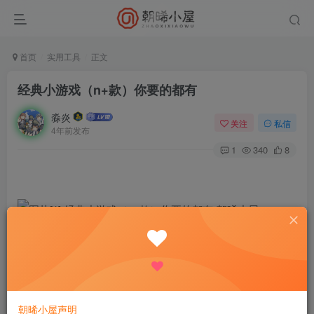
首页
实用工具
正文
经典小游戏（n+款）你要的都有
淼炎
关注
私信
4年前发布
1
340
8
【介绍】：收录全网经典小游戏，h5，gba，街机等
游戏内自带金手指工具（目前已经一百款左右游戏）
【应用名称】：经典的小游戏
朝晞小屋声明